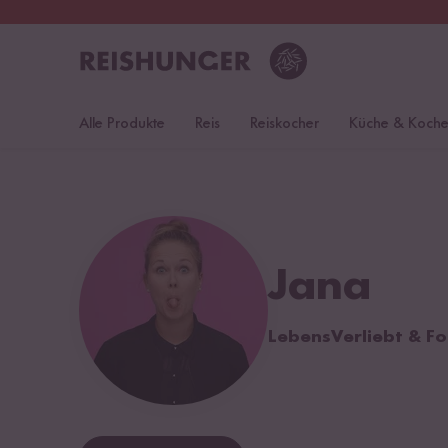
30 Tage
Rückgaberecht
Deu
Alle Produkte
Reis
Reiskocher
Küche & Koch
Jana
LebensVerliebt & F