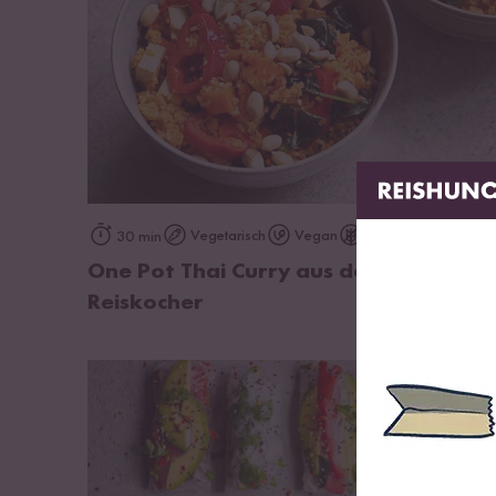
zum Rezept
Vegetarisch
Vegan
Glutenfrei
30 min
One Pot Thai Curry aus dem Digitalen
Reiskocher