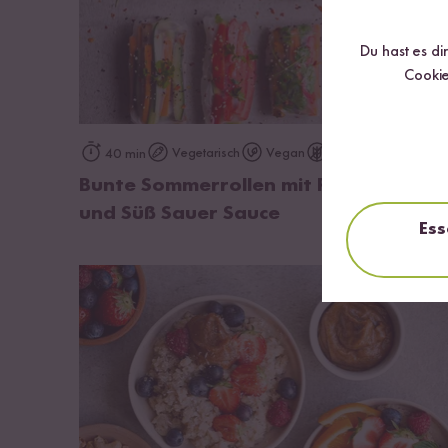
Du hast es di
Cookie
zum Rezept
Vegetarisch
Vegan
Glutenfrei
40 min
Bunte Sommerrollen mit Reisnudeln
und Süß Sauer Sauce
Ess