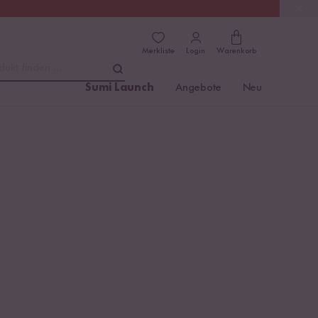
(4.81)
Trusted Shops
Merkliste
Login
Warenkorb
dukt finden ...
Sumi Launch
Angebote
Neu