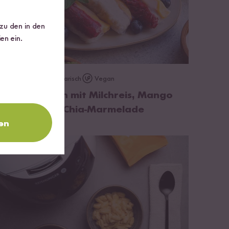
 zu den in den
en ein.
zum Rezept
Vegetarisch
Vegan
40 min
Sommerrollen mit Milchreis, Mango
und Erdbeer-Chia-Marmelade
en