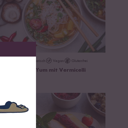
zum Rezept
Vegetarisch
Vegan
Glutenfrei
15 min
Vegane Tom Yum mit Vermicelli