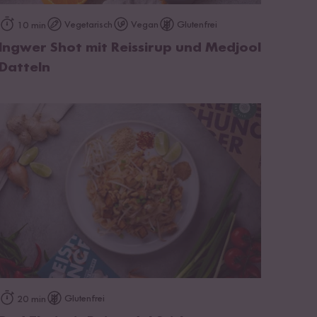
zum Rezept
Vegetarisch
Vegan
Glutenfrei
10 min
Ingwer Shot mit Reissirup und Medjool
Datteln
zum Rezept
Glutenfrei
20 min