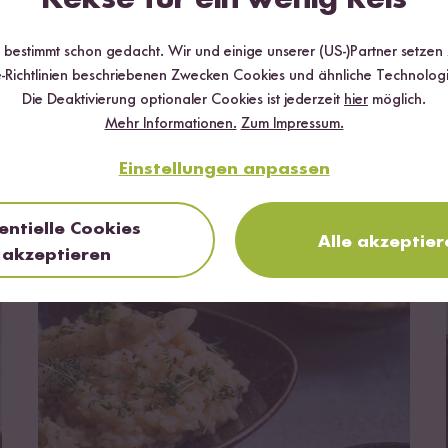
r bestimmt schon gedacht. Wir und einige unserer (US-)Partner setzen
-Richtlinien beschriebenen Zwecken Cookies und ähnliche Technologi
Die Deaktivierung optionaler Cookies ist jederzeit
hier
möglich.
Mehr Informationen.
Zum Impressum.
zum Rezept
Vegetarisch
Vegan
30 min
Einstellungen anpassen
Herzhaftes Reisflocken Granola
entielle Cookies
Alle akzeptier
akzeptieren