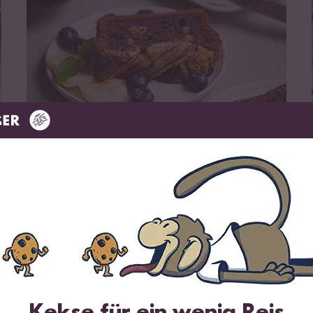
zum Rezept
Vegetarisch
40 min
Bananen-Schoko-Kuchen mit
Erdnussbutter-Swirl
Kekse für ein wenig Reis