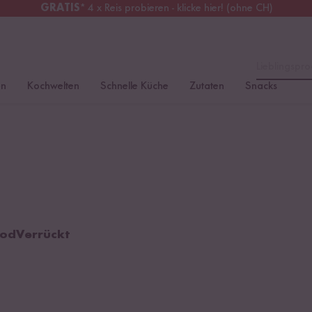
GRATIS
* 4 x Reis probieren - klicke hier! (ohne CH)
tschland
Kostenloser Versand
ab 49 €
Lieblingspro
en
Kochwelten
Schnelle Küche
Zutaten
Snacks
oodVerrückt