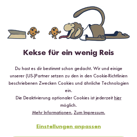
Digitales Rezeptbuch per E-Mail
✔️ 25 leckere Rezepte aus unseren bunten Kochwelten
✔️ Von Sushi über Curry bis hin zu Desserts
✔️ Inklusive Tipps & Tricks für die Zubereitung
Kekse für ein wenig Reis
Du hast es dir bestimmt schon gedacht. Wir und einige
Jetzt sichern
unserer (US-)Partner setzen zu den in den Cookie-Richtlinien
beschriebenen Zwecken Cookies und ähnliche Technologien
*Das Digitale Rezeptbuch wird dir nach vollständiger Anmeldung zum Newsletter
ein.
per E-Mail zugeschickt.
Die Deaktivierung optionaler Cookies ist jederzeit
hier
möglich.
Mehr Rezepte mit Weiße Bio Quinoa
Mehr Informationen.
Zum Impressum.
Einstellungen anpassen