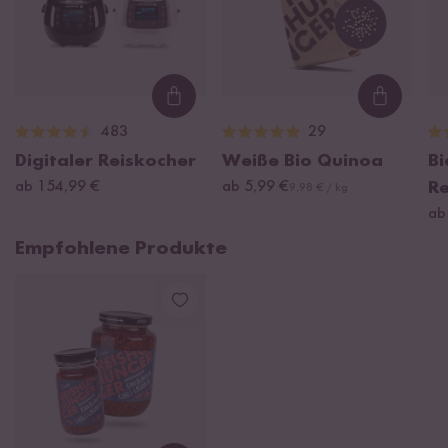
Loading...
Loading
483
29
Digitaler Reiskocher
Weiße Bio Quinoa
B
ab 154,99 €
ab 5,99 €
R
9,98 € / kg
ab
Empfohlene Produkte