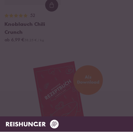
Loading...
52
Knoblauch Chili
Crunch
ab 6,99 €
58,25 € / kg