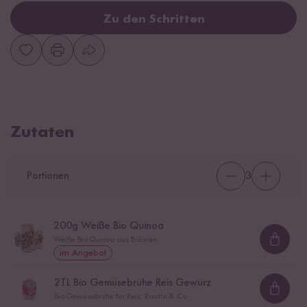
Zu den Schritten
Zutaten
Portionen
3
200
g Weiße Bio Quinoa
Weiße Bio-Quinoa aus Bolivien
Loadi
im Angebot
2
TL Bio Gemüsebrühe Reis Gewürz
Loadi
Bio-Gemüsebrühe für Reis, Risotto & Co.