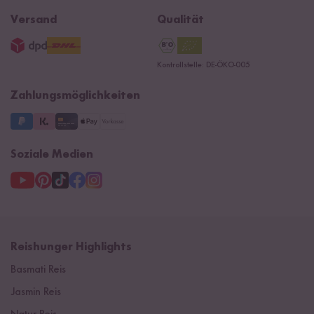
Ersatzteile
Widerrufsrecht
B2B
Navacopah
Versand
Qualität
AGB
Jobs
15 Jahre Reishunger
Datenschutzerklärung
Presse
Kontrollstelle: DE-ÖKO-005
Impressum
Supermarkt
NEU
Zahlungsmöglichkeiten
3 Jahre Garantie
Soziale Medien
Reishunger Highlights
Basmati Reis
Jasmin Reis