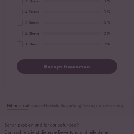
5 Sterne
0 %
4 Sterne
0 %
3 Sterne
0 %
2 Sterne
0 %
1 Stern
0 %
Rezept bewerten
Hilfreichste
Neueste
Höchste Bewertung
Niedrigste Bewertung
Schon probiert und für gut befunden?
Dann schreib jetzt die erste Bewertung und teile deine