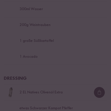
300
ml Wasser
200
g Weintrauben
1
große Süßkartoffel
1
Avocado
DRESSING
2
EL Natives Olivenöl Extra
Loadi
etwas Schwarzer Kampot Pfeffer