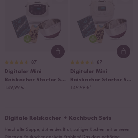
Loading...
Loadi
87
87
Digitaler Mini
Digitaler Mini
Reiskocher Starter Set
Reiskocher Starter Set
¹
¹
Weiß
149,99 €
Grau
149,99 €
Digitale Reiskocher + Kochbuch Sets
Herzhafte Suppe, duftendes Brot, saftiger Kuchen: mit unseren
Digitalen Reiskocher gar kein Problem! Das dazugehörige