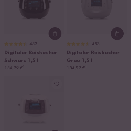
Loading...
Loadi
483
483
Digitaler Reiskocher
Digitaler Reiskocher
Schwarz
1,5 l
Grau
1,5 l
¹
¹
154,99 €
154,99 €