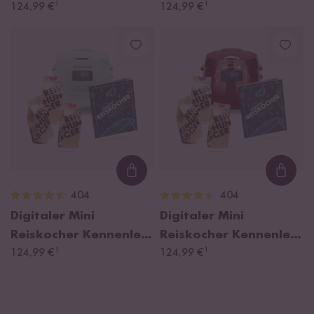
¹
¹
Set
124,99 €
Set
124,99 €
Loading...
Loadi
404
404
Digitaler Mini
Digitaler Mini
Reiskocher Kennenlern
Reiskocher Kennenlern
¹
¹
Set
124,99 €
Set
124,99 €