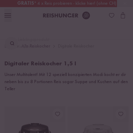
GRATIS
* 4 x Reis probieren - klicke hier! (ohne CH)
Deutschland
Kostenloser Versand
ab 49 €
Lieblingsprodukt
Start
Alle Reiskocher
Digitale Reiskocher
finden ...
Digitaler Reiskocher 1,5 l
Unser Multitalent! Mit 12 speziell konzipierten Modi kocht er dir
neben bis zu 8 Portionen Reis sogar Suppe und Kuchen auf den
Teller