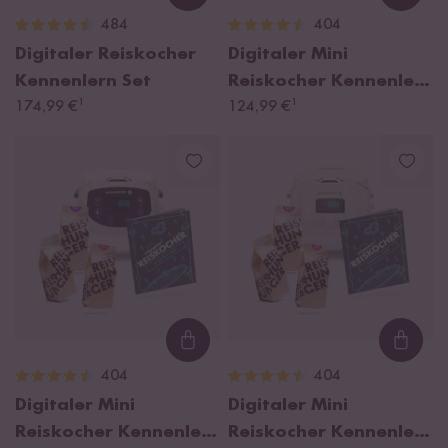
Loading...
Loadi
484
404
Digitaler Reiskocher
Digitaler Mini
Kennenlern Set
Reiskocher Kennenlern
¹
¹
174,99 €
Set
124,99 €
Loading...
Loadi
404
404
Digitaler Mini
Digitaler Mini
Reiskocher Kennenlern
Reiskocher Kennenlern