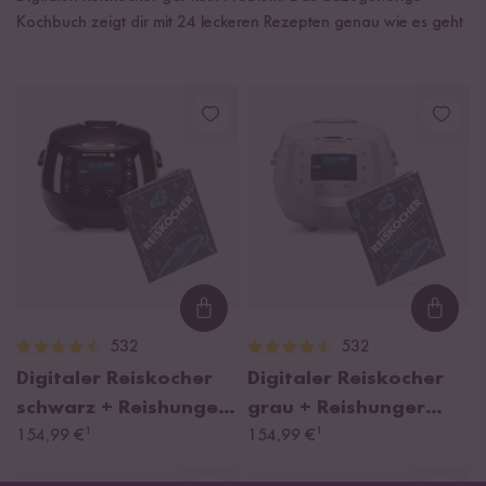
Kochbuch zeigt dir mit 24 leckeren Rezepten genau wie es geht
Loading...
Loadi
532
532
Digitaler Reiskocher
Digitaler Reiskocher
schwarz + Reishunger
grau + Reishunger
¹
¹
Kochbuch
154,99 €
Kochbuch
154,99 €