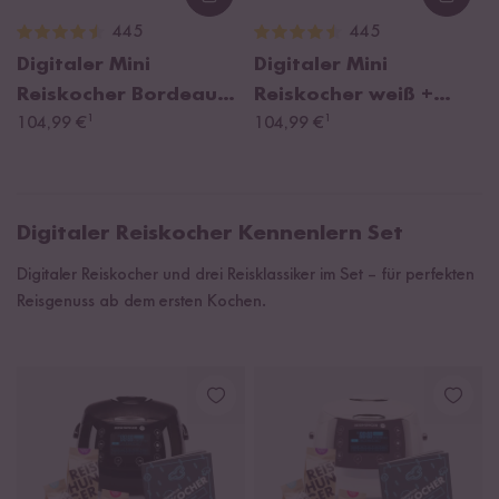
Loading...
Loadi
445
445
Digitaler Mini
Digitaler Mini
Reiskocher Bordeaux
Reiskocher weiß +
¹
¹
+ Reishunger
104,99 €
Reishunger Kochbuch
104,99 €
Kochbuch
Digitaler Reiskocher Kennenlern Set
Digitaler Reiskocher und drei Reisklassiker im Set – für perfekten
Reisgenuss ab dem ersten Kochen.