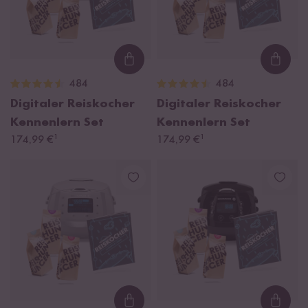
Loading...
Loadi
484
484
Digitaler Reiskocher
Digitaler Reiskocher
Kennenlern Set
Kennenlern Set
¹
¹
174,99 €
174,99 €