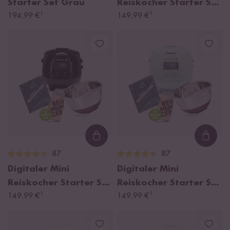
Starter Set Grau
Reiskocher Starter Set
¹
¹
194,99 €
Bordeaux
149,99 €
Loading...
Loadi
87
87
Digitaler Mini
Digitaler Mini
Reiskocher Starter Set
Reiskocher Starter Set
¹
¹
Schwarz
149,99 €
Mint
149,99 €