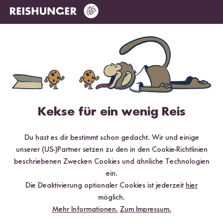
Loading...
Loadi
Kekse für ein wenig Reis
532
445
Digitaler Reiskocher
Digitaler Mini
Du hast es dir bestimmt schon gedacht. Wir und einige
weiß + Reishunger
Reiskocher schwarz +
unserer (US-)Partner setzen zu den in den Cookie-Richtlinien
¹
¹
Kochbuch
154,99 €
Reishunger Kochbuch
104,99 €
beschriebenen Zwecken Cookies und ähnliche Technologien
ein.
Die Deaktivierung optionaler Cookies ist jederzeit
hier
möglich.
Mehr Informationen.
Zum Impressum.