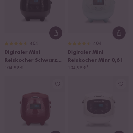
Loading...
Loadi
404
404
Digitaler Mini
Digitaler Mini
Reiskocher Schwarz
Reiskocher Mint
0,6 l
¹
¹
0,6 l
104,99 €
104,99 €