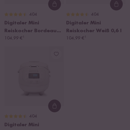
Loading...
Loadi
404
404
Digitaler Mini
Digitaler Mini
Reiskocher Bordeaux
Reiskocher Weiß
0,6 l
¹
¹
0,6 l
104,99 €
104,99 €
Loading...
404
Digitaler Mini