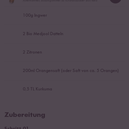
Loadi
Alternatives Süßungsmittel zu Kristallzucker aus Reis
100
g Ingwer
2
Bio Medjool Datteln
2
Zitronen
200
ml Orangensaft (oder Saft von ca. 5 Orangen)
0,5
TL Kurkuma
Zubereitung
Schritt 01