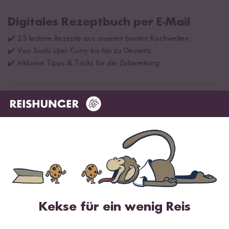
Digitales Rezeptbuch per E-Mail
✔️ 25 leckere Rezepte aus unseren bunten Kochwelten
✔️ Von Sushi über Curry bis hin zu Desserts
✔️ Inklusive Tipps & Tricks für die Zubereitung
Jetzt sichern
*Das Digitale Rezeptbuch wird dir nach vollständiger Anmeldung zum Newsletter
per E-Mail zugeschickt.
Mehr Rezepte mit Bio Reissirup
Kekse für ein wenig Reis