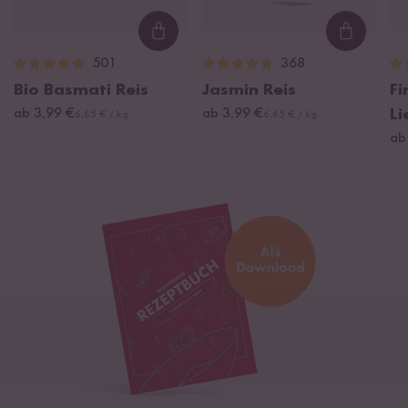
Loading...
Loading
501
368
Bio Basmati Reis
Jasmin Reis
Fi
ab 3,99 €
ab 3,99 €
Li
6,65 € / kg
6,65 € / kg
ab