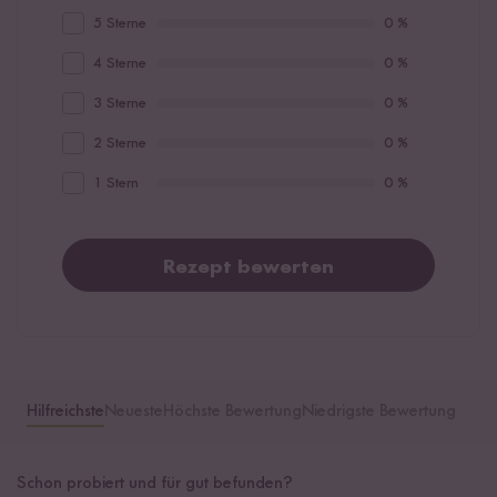
5 Sterne
0 %
4 Sterne
0 %
3 Sterne
0 %
2 Sterne
0 %
1 Stern
0 %
Rezept bewerten
Hilfreichste
Neueste
Höchste Bewertung
Niedrigste Bewertung
Schon probiert und für gut befunden?