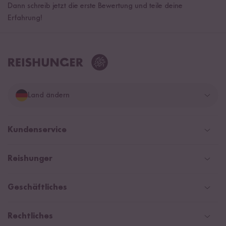
Dann schreib jetzt die erste Bewertung und teile deine
Erfahrung!
Land ändern
Deutschland
Kundenservice
Schweiz
Help Center & FAQ
Reishunger
Österreich
Versand
Newsletter
Zahlarten
Niederlande
Geschäftliches
WhatsApp Newsletter
Gutschein
Social Media Kooperationen
Magazin & News
Rechtliches
Kontaktformular