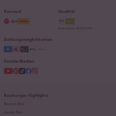
Affiliate
Rezepte
Ersatzteile
Widerrufsrecht
B2B
Navacopah
Versand
Qualität
AGB
Jobs
15 Jahre Reishunger
Datenschutzerklärung
Presse
Kontrollstelle: DE-ÖKO-005
Impressum
Supermarkt
NEU
Zahlungsmöglichkeiten
3 Jahre Garantie
Soziale Medien
Reishunger Highlights
Basmati Reis
Jasmin Reis