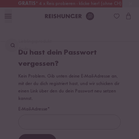
GRATIS
* 4 x Reis probieren - klicke hier! (ohne CH)
Deutschland
Kostenloser Versand
ab 49 €
Lieblingsprodukt
finden ...
Du hast dein Passwort
vergessen?
Kein Problem. Gib unten deine E-Mail-Adresse an,
mit der du dich registriert hast, und wir schicken dir
einen Link über den du dein Passwort neu setzen
kannst.
E-Mail-Adresse*