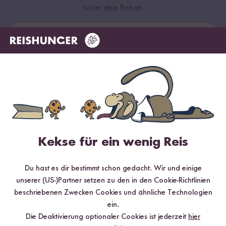
höher dein Rabatt.
Abonnieren
*gültig bei 15 % Rabatt ab 99 €/CHF (exkl. Sumi Digitaler Reiskocher & Sumi
Digitaler Reiskocher Starter Set), 10 % Rabatt ab 69 €/CHF, 5 % Rabatt ab 29
€/CHF
Kekse für ein wenig Reis
Du hast es dir bestimmt schon gedacht. Wir und einige
Land ändern
unserer (US-)Partner setzen zu den in den Cookie-Richtlinien
beschriebenen Zwecken Cookies und ähnliche Technologien
Deutschland
ein.
Kundenservice
Die Deaktivierung optionaler Cookies ist jederzeit
hier
Schweiz