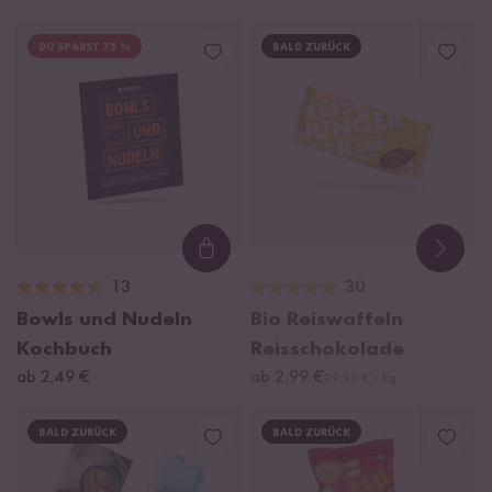
DU SPARST 75 %
BALD ZURÜCK
Loading...
13
30
Bowls und Nudeln
Bio Reiswaffeln
Kochbuch
Reisschokolade
ab 2,49 €
ab 2,99 €
29,90 € / kg
BALD ZURÜCK
BALD ZURÜCK