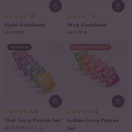
Loading...
Loadi
17
6
Sushi Kochbuch
Wok Kochbuch
ab 9,99 €
ab 9,99 €
BESTSELLER
DU SPARST BIS ZU 10 %
Loading...
Loadi
120
62
Thai Curry Pasten Set
Indian Curry Pasten
ab 7,69 €
Set
30,76 € / kg