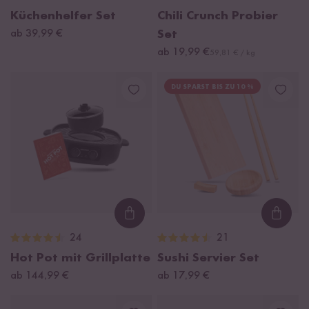
Küchenhelfer Set
Chili Crunch Probier
ab 39,99 €
Set
ab 19,99 €
59,81 € / kg
DU SPARST BIS ZU 10 %
Loading...
Loadi
24
21
Hot Pot mit Grillplatte
Sushi Servier Set
ab 144,99 €
ab 17,99 €