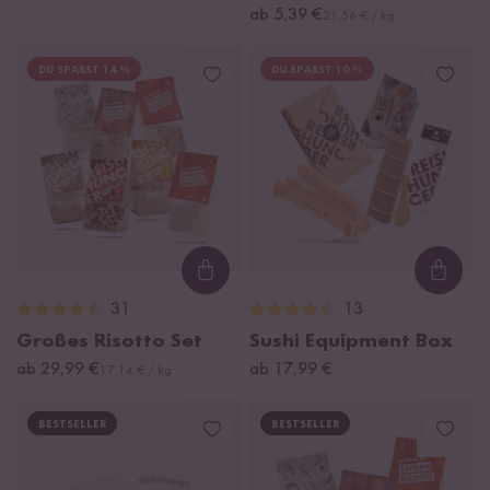
ab 5,39 €
21,56 € / kg
DU SPARST 14 %
DU SPARST 10 %
Loading...
Loadi
31
13
Großes Risotto Set
Sushi Equipment Box
ab 29,99 €
ab 17,99 €
17,14 € / kg
BESTSELLER
BESTSELLER