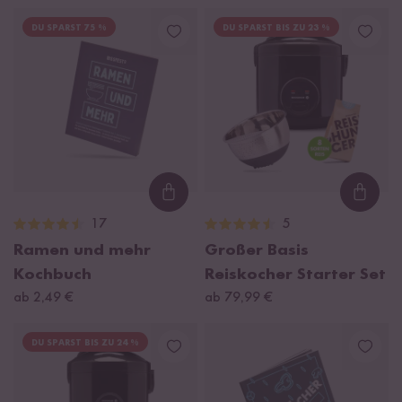
DU SPARST 75 %
DU SPARST BIS ZU 23 %
Loading...
Loadi
17
5
Ramen und mehr
Großer Basis
Kochbuch
Reiskocher Starter Set
ab 2,49 €
ab 79,99 €
DU SPARST BIS ZU 24 %