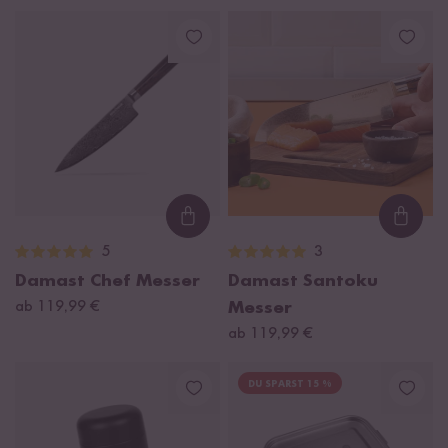
Loading...
Loadi
5
3
Damast Chef Messer
Damast Santoku
ab 119,99 €
Messer
ab 119,99 €
DU SPARST 15 %