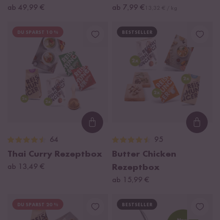
ab 49,99 €
ab 7,99 €
13,32 € / kg
DU SPARST 10 %
BESTSELLER
Loading...
Loadi
64
95
Thai Curry Rezeptbox
Butter Chicken
ab 13,49 €
Rezeptbox
ab 15,99 €
DU SPARST 20 %
BESTSELLER