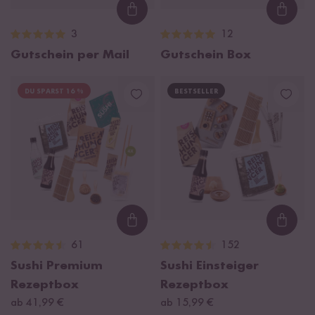
Loading...
Loadi
3
12
Gutschein per Mail
Gutschein Box
DU SPARST 16 %
BESTSELLER
Loading...
Loadi
61
152
Sushi Premium
Sushi Einsteiger
Rezeptbox
Rezeptbox
ab 41,99 €
ab 15,99 €