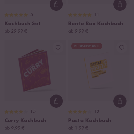
Loading...
Loadi
5
11
Kochbuch Set
Bento Box Kochbuch
ab 29,99 €
ab 9,99 €
DU SPARST 80 %
Loading...
Loadi
15
12
Curry Kochbuch
Pasta Kochbuch
ab 9,99 €
ab 1,99 €