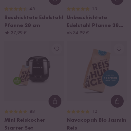
Loading...
Loadi
45
13
Beschichtete Edelstahl
Unbeschichtete
Pfanne 28 cm
Edelstahl Pfanne 28
ab 37,99 €
cm
ab 34,99 €
Loading...
Loadi
88
10
Mini Reiskocher
Navacopah Bio Jasmin
Starter Set
Reis