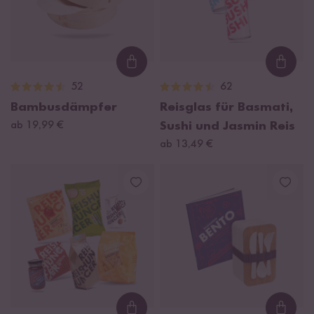
Loading...
Loadi
52
62
Bambusdämpfer
Reisglas für Basmati,
ab 19,99 €
Sushi und Jasmin Reis
ab 13,49 €