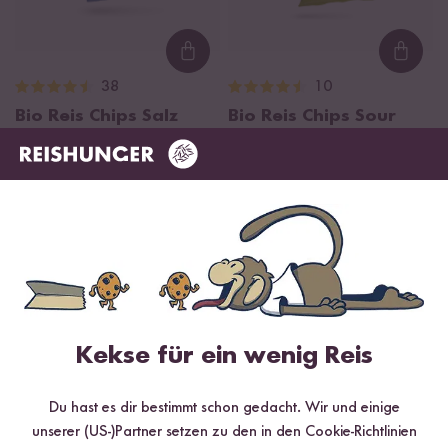
Loading...
Loadi
38
10
Bio Reis Chips Salz
Bio Reis Chips Sour
ab 1,79 €
Cream
35,80 € / kg
ab 1,79 €
35,80 € / kg
BESTSELLER
Kekse für ein wenig Reis
Du hast es dir bestimmt schon gedacht. Wir und einige
Loading...
Loadi
unserer (US-)Partner setzen zu den in den Cookie-Richtlinien
11
30