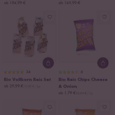
ab 194,99 €
ab 149,99 €
Loading...
Loadi
24
6
Bio Vollkorn Reis Set
Bio Reis Chips Cheese
ab 29,99 €
& Onion
10,00 € / kg
ab 1,79 €
35,80 € / kg