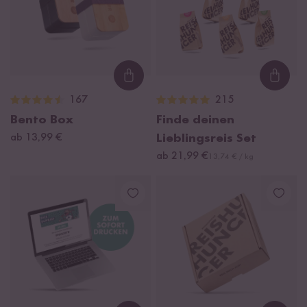
Loading...
Loadi
167
215
Bento Box
Finde deinen
ab 13,99 €
Lieblingsreis Set
ab 21,99 €
13,74 € / kg