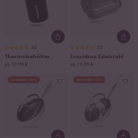
Loading...
Loadi
28
30
Thermobehälter
Lunchbox Edelstahl
ab 19,99 €
ab 16,99 €
DU SPARST 33 %
DU SPARST 34 %