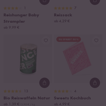
Loading...
Loadi
1
7
Reishunger Baby
Reissack
Strampler
ab 4,29 €
ab 9,99 €
DU SPARST 50 %
Loading...
Loadi
13
4
Bio Reiswaffeln Natur
Sweets Kochbuch
ab 1,39 €
ab 4,99 €
13,90 € / kg