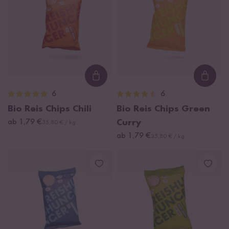
Loading...
Loadi
6
6
Bio Reis Chips Chili
Bio Reis Chips Green
ab 1,79 €
Curry
35,80 € / kg
ab 1,79 €
35,80 € / kg