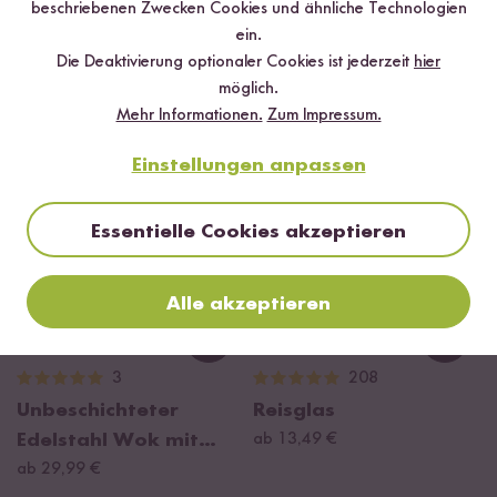
beschriebenen Zwecken Cookies und ähnliche Technologien
Pfannenwender Set
Curry Premium
ein.
ab 9,99 €
Rezeptbox
Die Deaktivierung optionaler Cookies ist jederzeit
hier
ab 29,99 €
möglich.
Mehr Informationen.
Zum Impressum.
BESTSELLER
Einstellungen anpassen
Essentielle Cookies akzeptieren
Alle akzeptieren
Loading...
Loadi
3
208
Unbeschichteter
Reisglas
Edelstahl Wok mit
ab 13,49 €
Dämpfeinsatz 30 cm
ab 29,99 €