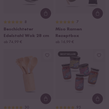
Loading...
Loadi
8
7
Beschichteter
Miso Ramen
Edelstahl Wok 28 cm
Rezeptbox
ab 74,99 €
ab 16,99 €
BESTSELLER
Loading...
Loadi
30
95