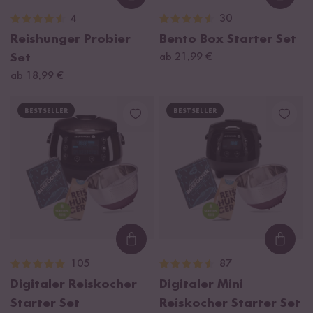
Loading...
Loadi
4
30
Reishunger Probier
Bento Box Starter Set
Set
ab 21,99 €
ab 18,99 €
BESTSELLER
BESTSELLER
Loading...
Loadi
105
87
Digitaler Reiskocher
Digitaler Mini
Starter Set
Reiskocher Starter Set