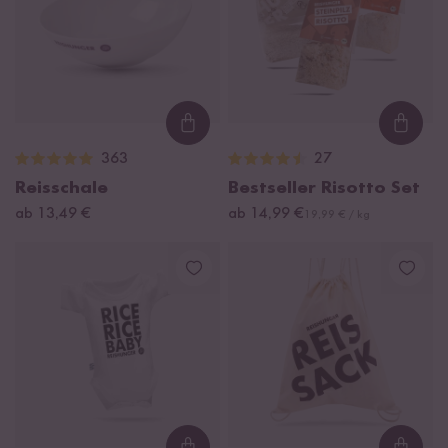
Loading...
Loadi
363
27
Reisschale
Bestseller Risotto Set
ab 13,49 €
ab 14,99 €
19,99 € / kg