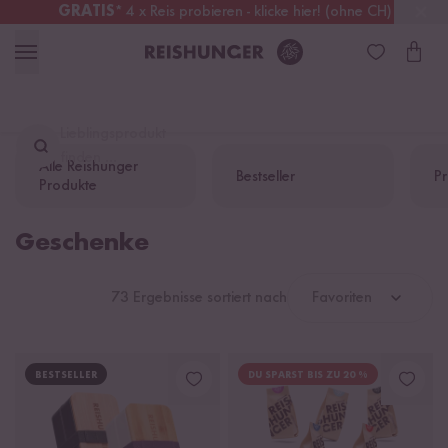
GRATIS
* 4 x Reis probieren - klicke hier! (ohne CH)
Deutschland
Kostenloser Versand
ab 49 €
Lieblingsprodukt
finden ...
Alle Reishunger
Bestseller
Pr
Produkte
Geschenke
73 Ergebnisse sortiert nach
Favoriten
BESTSELLER
DU SPARST BIS ZU 20 %