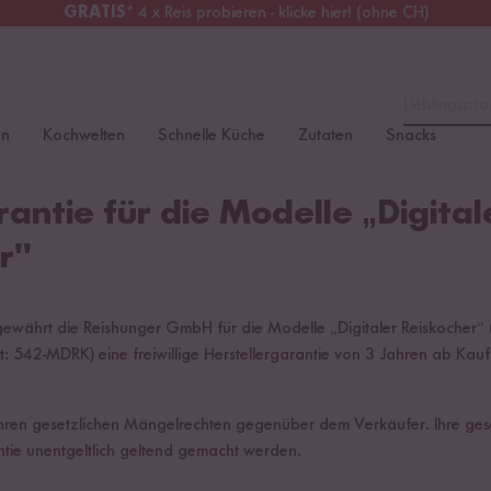
GRATIS
* 4 x Reis probieren - klicke hier! (ohne CH)
tschland
Kostenloser Versand
ab 49 €
Lieblingspro
en
Kochwelten
Schnelle Küche
Zutaten
Snacks
antie für die Modelle „Digita
r"
 gewährt die Reishunger GmbH für die Modelle „Digitaler Reiskocher
: 542-MDRK) eine freiwillige Herstellergarantie von 3 Jahren ab Kau
zu Ihren gesetzlichen Mängelrechten gegenüber dem Verkäufer. Ihre ge
ie unentgeltlich geltend gemacht werden.