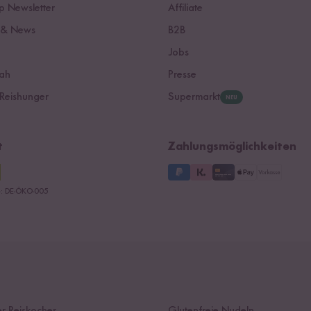
 Newsletter
Affiliate
 & News
B2B
Jobs
ah
Presse
Reishunger
Supermarkt
NEU
t
Zahlungsmöglichkeiten
le: DE-ÖKO-005