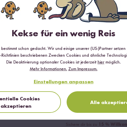
igung entgegen der Bedienungsanleitung, Reinigung in der Spülmaschi
gen nachweislich an einem Material- oder Herstellungsfehler der Bes
ieanspruch unberührt.
 manipulierte Kaufnachweise vorgelegt oder wird das Produkt nacht
eistung zu verweigern und die hierdurch entstandenen Kosten dem Kun
Kekse für ein wenig Reis
g. Liegen die Voraussetzungen dieser Herstellergarantie nicht vor, be
r bestimmt schon gedacht. Wir und einige unserer (US-)Partner setzen
-Richtlinien beschriebenen Zwecken Cookies und ähnliche Technologi
 die Vorlage eines Kaufnachweises (z. B. Rechnung, Bestellbestätig
Die Deaktivierung optionaler Cookies ist jederzeit
hier
möglich.
Mehr Informationen.
Zum Impressum.
ce von Reishunger unter
[email protected]
kontaktiert werden.
Einstellungen anpassen
entielle Cookies
Jetzt zum New
Alle akzeptier
akzeptieren
anmelden
Sichere dir bis zu
15 % Willko