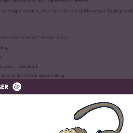
fehler, die während der Garantiezeit auftreten.
lne Komponenten austauschen oder ein gleichwertiges Ersatzgerät ber
besondere verursacht wurden durch:
ung,
s,
änden im Innentopf,
ntgegen der Bedienungsanleitung,
ortschäden,
eparaturen durch nicht autorisierte Personen,
 Produkts nicht beeinträchtigen.
chleißerscheinungen der Antihaftbeschichtung der Innentöpfe, die 