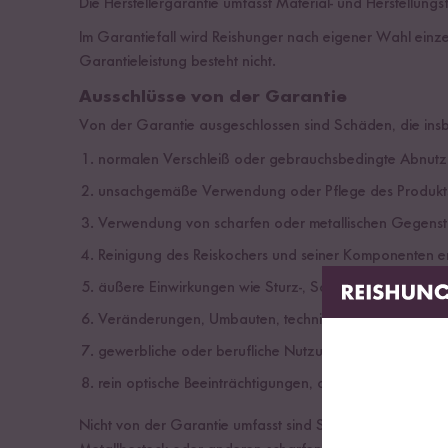
Die Herstellergarantie umfasst Material- und Herstellungs
Im Garantiefall wird Reishunger nach eigener Wahl einze
Garantieleistung besteht nicht.
Ausschlüsse von der Garantie
Von der Garantie ausgeschlossen sind Schäden, die ins
normalen Verschleiß oder gebrauchsbedingte Abnutz
unsachgemäße Verwendung oder Pflege des Produkt
Verwendung von scharfen oder metallischen Gegenst
Reinigung des Reiskochers und seiner Komponenten e
äußere Einwirkungen wie Sturz-, Schlag- oder Transp
Veränderungen, Umbauten, technische Eingriffe oder R
gewerbliche oder berufliche Nutzung des Produkts,
rein optische Beeinträchtigungen, die die Funktion des
Nicht von der Garantie umfasst sind Schäden oder Vers