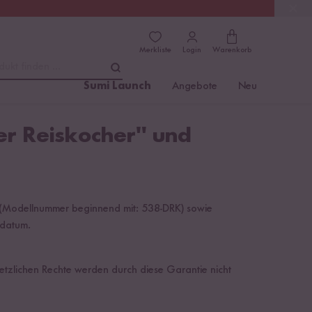
(4.81)
Trusted Shops
Merkliste
Login
Warenkorb
dukt finden ...
Sumi Launch
Angebote
Neu
ler Reiskocher" und
“ (Modellnummer beginnend mit: 538-DRK) sowie
fdatum.
setzlichen Rechte werden durch diese Garantie nicht