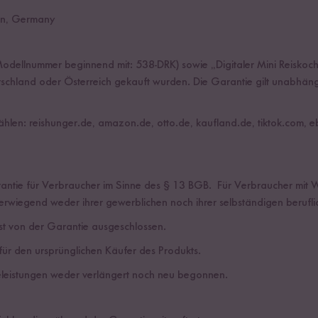
en, Germany
“ (Modellnummer beginnend mit: 538-DRK) sowie „Digitaler Mini Reisk
chland oder Österreich gekauft wurden. Die Garantie gilt unabhän
ählen: reishunger.de, amazon.de, otto.de, kaufland.de, tiktok.com,
antie für Verbraucher im Sinne des § 13 BGB. Für Verbraucher mit Woh
rwiegend weder ihrer gewerblichen noch ihrer selbständigen berufl
st von der Garantie ausgeschlossen.
h für den ursprünglichen Käufer des Produkts.
eleistungen weder verlängert noch neu begonnen.