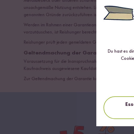
Metallbesteck oder anderen scharfen Gegenständen, Rein
unsachgemäße Nutzung entstehen. Liegt der Schaden hinge
genannten Gründe zurückzuführen ist, bleibt der Garant
Werden im Rahmen einer Garantieanfrage gefälschte oder
vorzutäuschen, ist Reishunger berechtigt, die Garantiel
Reishunger prüft jeden gemeldeten Garantiefall sorgfälti
Du hast es di
Geltendmachung der Garantie
Cookie
Voraussetzung für die Inanspruchnahme der Garantie ist
Kaufnachweis ausgewiesene Kaufdatum.
Zur Geltendmachung der Garantie kann der Kundenservi
Ess