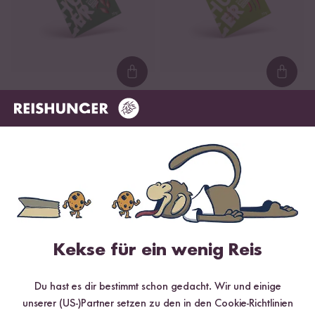
Loading...
Loadi
30
11
Grüne Thai Curry
Vindaloo Indian Curry
Paste
Paste
ab 1,69 €
ab 1,29 €
33,80 € / kg
25,80 € / kg
DU SPARST BIS ZU 11 %
DU SPARST BIS ZU 7 %
Kekse für ein wenig Reis
Du hast es dir bestimmt schon gedacht. Wir und einige
unserer (US-)Partner setzen zu den in den Cookie-Richtlinien