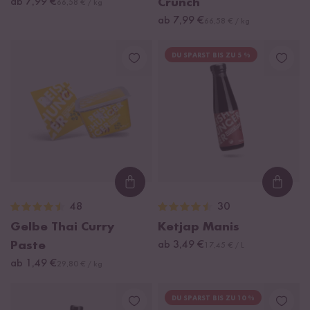
ab 7,99 €
Crunch
66,58 € / kg
ab 7,99 €
66,58 € / kg
DU SPARST BIS ZU 5 %
Loading...
Loadi
48
30
Gelbe Thai Curry
Ketjap Manis
Paste
ab 3,49 €
17,45 € / L
ab 1,49 €
29,80 € / kg
DU SPARST BIS ZU 10 %