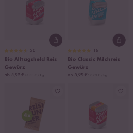
Loading...
Loadi
30
18
Bio Alltagsheld Reis
Bio Classic Milchreis
Gewürz
Gewürz
ab 5,99 €
ab 5,99 €
74,88 € / kg
59,90 € / kg