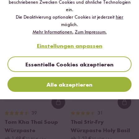
beschriebenen Zwecken Cookies und ähnliche Technologien
Loading...
Loadi
ein.
24
54
Die Deaktivierung optionaler Cookies ist jederzeit
hier
Nasi Goreng Paste
Teriyaki Sauce
möglich.
ab 1,50 €
ab 3,49 €
30,00 € / kg
17,45 € / L
Mehr Informationen.
Zum Impressum.
Einstellungen anpassen
DU SPARST BIS ZU 10 %
Essentielle Cookies akzeptieren
Alle akzeptieren
Loading...
Loadi
39
31
Tom Kha Thai Soup
Thai Stir-Fry
Würzpaste
Würzpaste Holy Basil
ab 1,69 €
ab 1,52 €