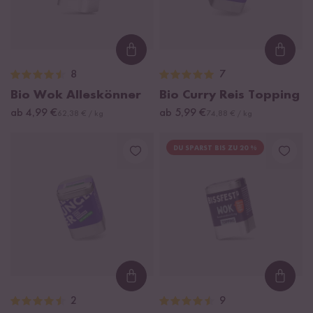
Loading...
Loadi
8
7
Bio Wok Alleskönner
Bio Curry Reis Topping
ab 4,99 €
ab 5,99 €
62,38 € / kg
74,88 € / kg
DU SPARST BIS ZU 20 %
Loading...
Loadi
2
9