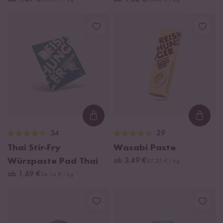
33,80 € / kg
30,40 € / kg
Loading...
Loadi
34
29
Thai Stir-Fry
Wasabi Paste
Würzpaste Pad Thai
ab 3,49 €
87,25 € / kg
ab 1,69 €
24,14 € / kg