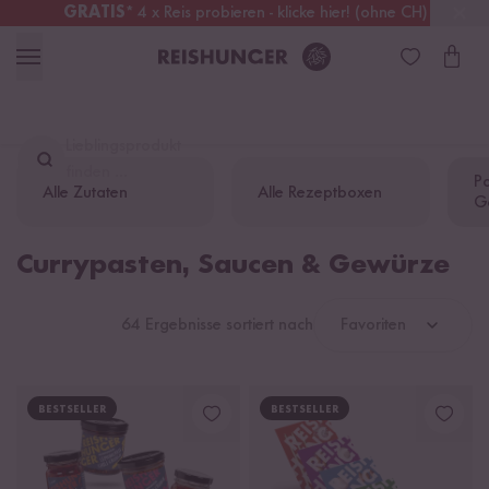
GRATIS
* 4 x Reis probieren - klicke hier! (ohne CH)
Deutschland
Kostenloser Versand
ab 49 €
Lieblingsprodukt
finden ...
Pa
Alle Zutaten
Alle Rezeptboxen
G
Currypasten, Saucen & Gewürze
64 Ergebnisse sortiert nach
Favoriten
BESTSELLER
BESTSELLER