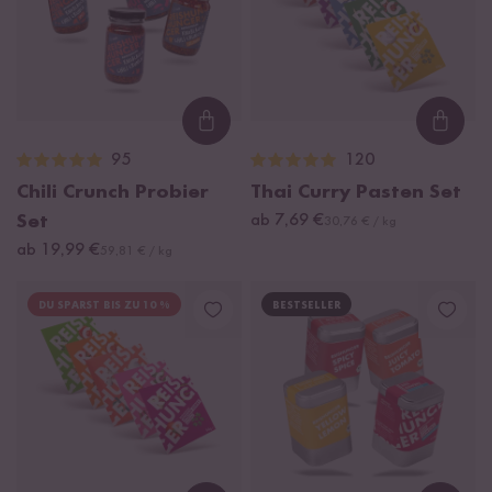
Loading...
Loadi
95
120
Chili Crunch Probier
Thai Curry Pasten Set
Set
ab 7,69 €
30,76 € / kg
ab 19,99 €
59,81 € / kg
DU SPARST BIS ZU 10 %
BESTSELLER