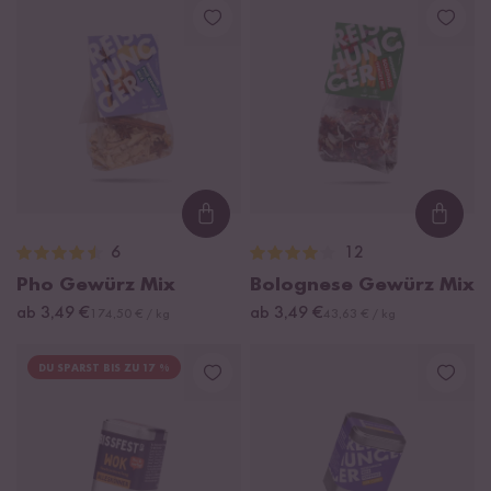
Loading...
Loadi
6
12
Pho Gewürz Mix
Bolognese Gewürz Mix
ab 3,49 €
ab 3,49 €
174,50 € / kg
43,63 € / kg
DU SPARST BIS ZU 17 %