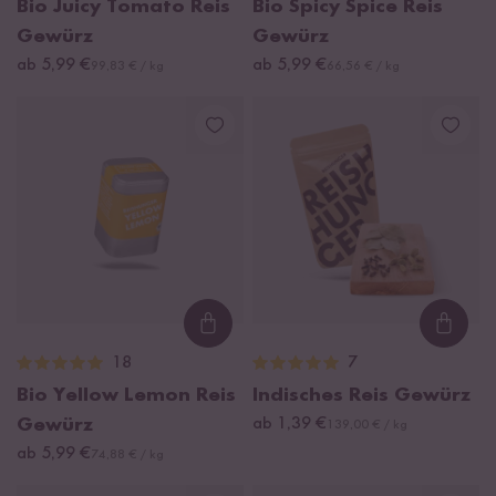
Bio Juicy Tomato Reis
Bio Spicy Spice Reis
Gewürz
Gewürz
ab 5,99 €
ab 5,99 €
99,83 € / kg
66,56 € / kg
Loading...
Loadi
18
7
Bio Yellow Lemon Reis
Indisches Reis Gewürz
Gewürz
ab 1,39 €
139,00 € / kg
ab 5,99 €
74,88 € / kg