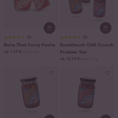
Loading...
Loadi
53
58
Rote Thai Curry Paste
Knoblauch Chili Crunch
ab 1,39 €
Probier Set
27,80 € / kg
ab 18,99 €
54,26 € / kg