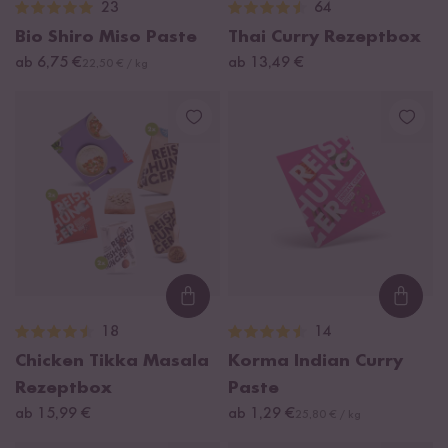
23
64
Bio Shiro Miso Paste
Thai Curry Rezeptbox
ab 6,75 €
ab 13,49 €
22,50 € / kg
Loading...
Loadi
18
14
Chicken Tikka Masala
Korma Indian Curry
Rezeptbox
Paste
ab 15,99 €
ab 1,29 €
25,80 € / kg