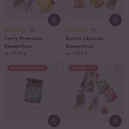
Loading...
Loadi
30
95
Curry Premium
Butter Chicken
Rezeptbox
Rezeptbox
ab 29,99 €
ab 15,99 €
DU SPARST BIS ZU 10 %
DU SPARST 10 %
Loading...
Loadi