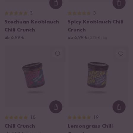
Loading...
Loadi
3
3
Szechuan Knoblauch
Spicy Knoblauch Chili
Chili Crunch
Crunch
ab 6,99 €
ab 6,99 €
60,78 € / kg
Loading...
Loadi
10
19
Chili Crunch
Lemongrass Chili