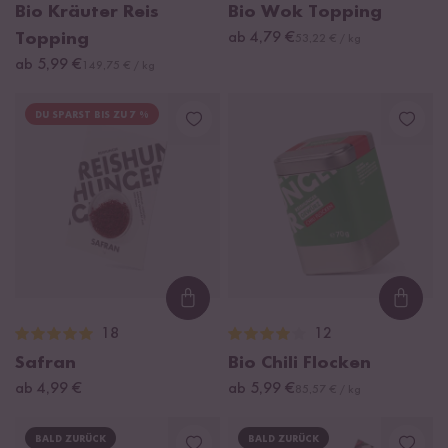
Bio Kräuter Reis
Bio Wok Topping
Topping
ab 4,79 €
53,22 € / kg
ab 5,99 €
149,75 € / kg
DU SPARST BIS ZU 7 %
Loading...
Loadi
18
12
Safran
Bio Chili Flocken
ab 4,99 €
ab 5,99 €
85,57 € / kg
BALD ZURÜCK
BALD ZURÜCK