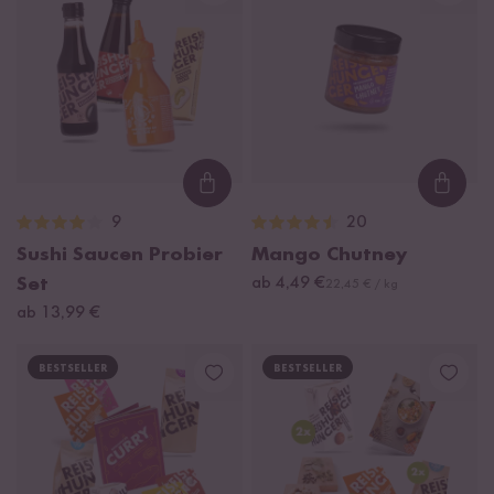
Loading...
Loadi
9
20
Sushi Saucen Probier
Mango Chutney
Set
ab 4,49 €
22,45 € / kg
ab 13,99 €
BESTSELLER
BESTSELLER