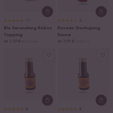
Loading...
Loadi
11
3
Bio Serundeng Kokos
Korean Gochujang
Topping
Sauce
ab 2,39 €
ab 3,99 €
28,12 € / kg
13,30 € / L
Loading...
Loadi
6
8