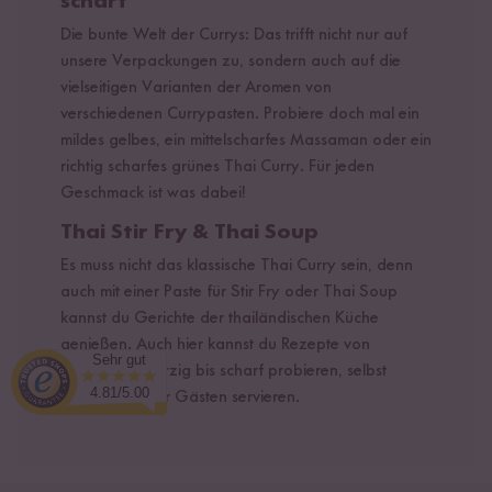
scharf
Die bunte Welt der Currys: Das trifft nicht nur auf
unsere Verpackungen zu, sondern auch auf die
vielseitigen Varianten der Aromen von
verschiedenen Currypasten. Probiere doch mal ein
mildes gelbes, ein mittelscharfes Massaman oder ein
richtig scharfes grünes Thai Curry. Für jeden
Geschmack ist was dabei!
Thai Stir Fry & Thai Soup
Es muss nicht das klassische Thai Curry sein, denn
auch mit einer Paste für Stir Fry oder Thai Soup
kannst du Gerichte der thailändischen Küche
genießen. Auch hier kannst du Rezepte von
Sehr gut
aromatisch würzig bis scharf probieren, selbst
4.81/5.00
verputzen oder Gästen servieren.