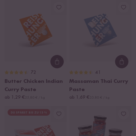
Loading...
Loadi
72
41
Butter Chicken Indian
Massaman Thai Curry
Curry Paste
Paste
ab 1,29 €
ab 1,69 €
25,80 € / kg
33,80 € / kg
DU SPARST BIS ZU 13 %