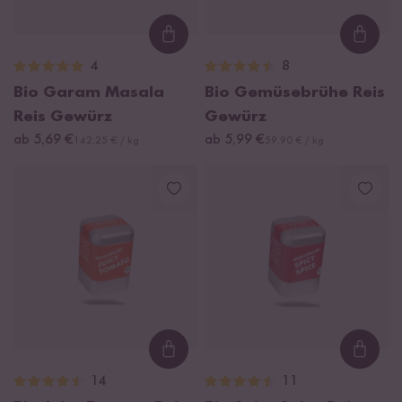
Loading...
Loadi
4
8
Bio Garam Masala
Bio Gemüsebrühe Reis
Reis Gewürz
Gewürz
ab 5,69 €
ab 5,99 €
142,25 € / kg
59,90 € / kg
Loading...
Loadi
14
11