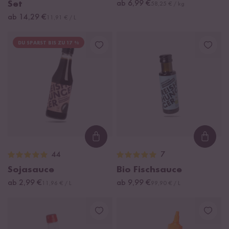
Set
ab 6,99 €
58,25 € / kg
ab 14,29 €
11,91 € / L
DU SPARST BIS ZU 17 %
Loading...
Loadi
44
7
Sojasauce
Bio Fischsauce
ab 2,99 €
ab 9,99 €
11,96 € / L
99,90 € / L