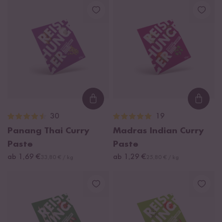
Loading...
Loadi
30
19
Panang Thai Curry
Madras Indian Curry
Paste
Paste
ab 1,69 €
ab 1,29 €
33,80 € / kg
25,80 € / kg