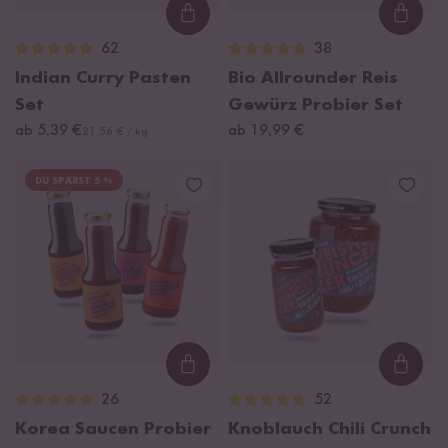
Loading...
Loadi
62
38
Indian Curry Pasten
Bio Allrounder Reis
Set
Gewürz Probier Set
ab 5,39 €
ab 19,99 €
21,56 € / kg
DU SPARST 5 %
Loading...
Loadi
26
52
Korea Saucen Probier
Knoblauch Chili Crunch