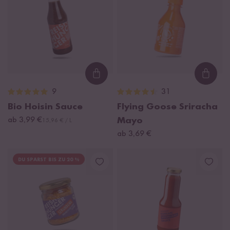
Loading...
Loadi
9
31
Bio Hoisin Sauce
Flying Goose Sriracha
ab 3,99 €
Mayo
15,96 € / L
ab 3,69 €
DU SPARST BIS ZU 20 %