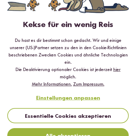
Loading...
49
11
Reisnudeln Vermicelli
Sesamkörner
Kekse für ein wenig Reis
ab 3,49 €
ab 3,29 €
8,73 € / kg
20,56 € / kg
Du hast es dir bestimmt schon gedacht. Wir und einige
unserer (US-)Partner setzen zu den in den Cookie-Richtlinien
Unsere Zutaten für Ramen &
beschriebenen Zwecken Cookies und ähnliche Technologien
ein.
asiatische Suppen im Überblick
Die Deaktivierung optionaler Cookies ist jederzeit
hier
möglich.
Mehr Informationen.
Zum Impressum.
Einstellungen anpassen
Essentielle Cookies akzeptieren
Alle akzeptieren