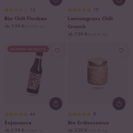
Loading...
Loadi
12
19
Bio Chili Flocken
Lemongrass Chili
ab 5,99 €
Crunch
85,57 € / kg
ab 7,99 €
62,49 € / kg
DU SPARST BIS ZU 17 %
Loading...
Loadi
44
8
Sojasauce
Bio Erdnussmus
ab 2,99 €
ab 3,99 €
11,96 € / L
15,96 € / kg