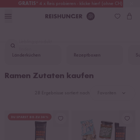
GRATIS
* 4 x Reis probieren - klicke hier! (ohne CH)
Deutschland
Kostenloser Versand
ab 49 €
Lieblingsprodukt
finden ...
Länderküchen
Rezeptboxen
Su
Ramen Zutaten kaufen
28 Ergebnisse sortiert nach
Favoriten
DU SPARST BIS ZU 34 %