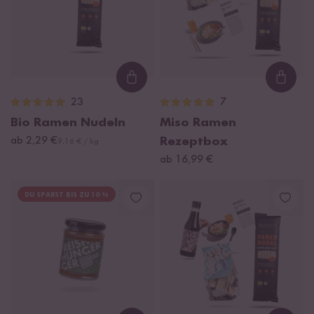
Loading...
Loadi
23
7
Bio Ramen Nudeln
Miso Ramen
ab 2,29 €
Rezeptbox
9,16 € / kg
ab 16,99 €
DU SPARST BIS ZU 10 %