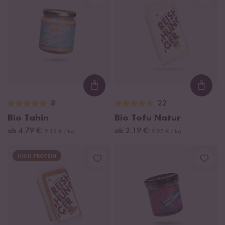
Loading...
Loadi
8
22
Bio Tahin
Bio Tofu Natur
ab 4,79 €
ab 2,19 €
19,16 € / kg
10,95 € / kg
HIGH PROTEIN