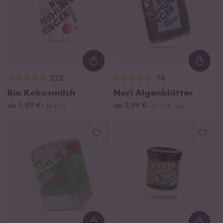
Loading...
Loadi
222
58
Bio Kokosmilch
Nori Algenblätter
ab 1,99 €
ab 3,99 €
7,96 € / L
142,50 € / kg