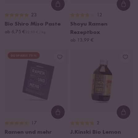
Loading...
Loadi
23
12
Bio Shiro Miso Paste
Shoyu Ramen
ab 6,75 €
Rezeptbox
22,50 € / kg
ab 13,99 €
DU SPARST 75 %
Loading...
Loadi
17
2
Ramen und mehr
J.Kinski Bio Lemon