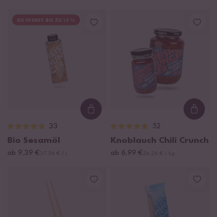
DU SPARST BIS ZU 15 %
Loading...
Loadi
33
52
Bio Sesamöl
Knoblauch Chili Crunch
ab 9,39 €
ab 6,99 €
37,56 € / L
54,26 € / kg