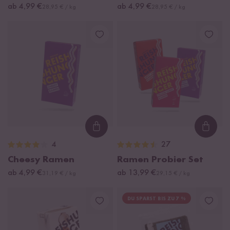
ab 4,99 €
ab 4,99 €
28,95 € / kg
28,95 € / kg
Loading...
Loadi
4
27
Cheesy Ramen
Ramen Probier Set
ab 4,99 €
ab 13,99 €
31,19 € / kg
29,15 € / kg
DU SPARST BIS ZU 7 %