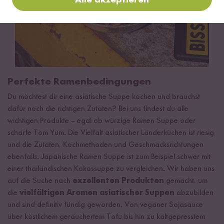
Perfekte Ramenbedingungen
Du möchtest dir eine asiatische Suppe kochen und brauchst
dafür noch die richtigen Zutaten? Bei uns findest du alle
wichtigen Produkte – egal ob würzige Ramen Suppe oder
scharfe Tom Yum. Die Vielfalt asiatischer Länderküchen ist riesig
und die Zutaten, Kochmethoden und Geschmacksrichtungen
ebenfalls. Japanische Ramen Suppe ist zum Beispiel schwer mit
einer thailändischen Kokossuppe zu vergleichen. Wir haben uns
auf die Suche nach
exzellenten Produkten
gemacht, um
die
vielfältigen Aromen asiatischer Suppen
abzubilden
und sind definitiv fündig geworden. Von veganer Sojasauce
über köstlichem geräuchertem Tofu bis hin zu kaltgepresstem