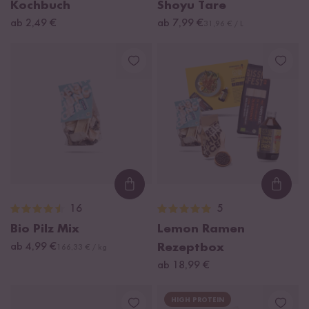
Kochbuch
Shoyu Tare
ab 2,49 €
ab 7,99 €
31,96 € / L
Loading...
Loadi
16
5
Bio Pilz Mix
Lemon Ramen
ab 4,99 €
Rezeptbox
166,33 € / kg
ab 18,99 €
HIGH PROTEIN