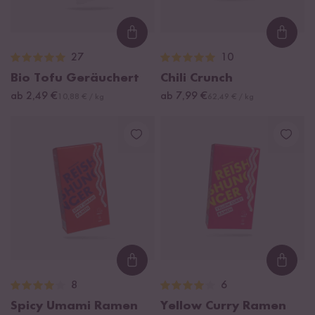
Loading...
Loadi
27
10
Bio Tofu Geräuchert
Chili Crunch
ab 2,49 €
ab 7,99 €
10,88 € / kg
62,49 € / kg
Loading...
Loadi
8
6
Spicy Umami Ramen
Yellow Curry Ramen