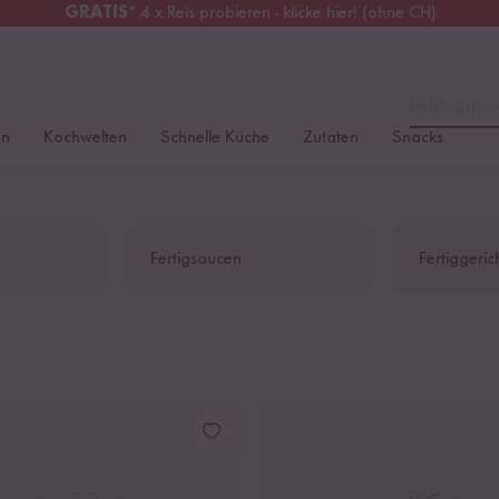
GRATIS
* 4 x Reis probieren - klicke hier! (ohne CH)
tschland
Kostenloser Versand
ab 49 €
Lieblingspro
en
Kochwelten
Schnelle Küche
Zutaten
Snacks
Fertigsaucen
Fertiggeric