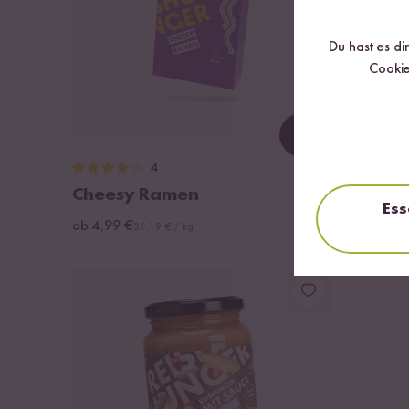
Du hast es di
Cookie
Loading...
4
Cheesy Ramen
Bio Qui
Ess
ab 4,99 €
ab 8,99 €
31,19 € / kg