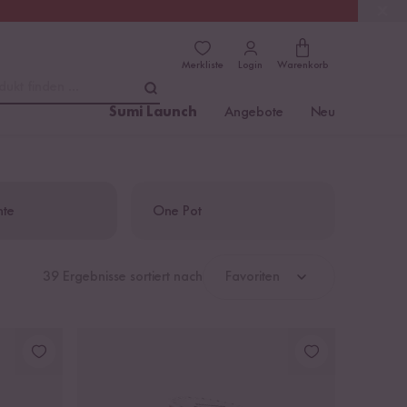
(4.81)
Trusted Shops
Merkliste
Login
Warenkorb
dukt finden ...
Sumi Launch
Angebote
Neu
hte
One Pot
39 Ergebnisse sortiert nach
Favoriten