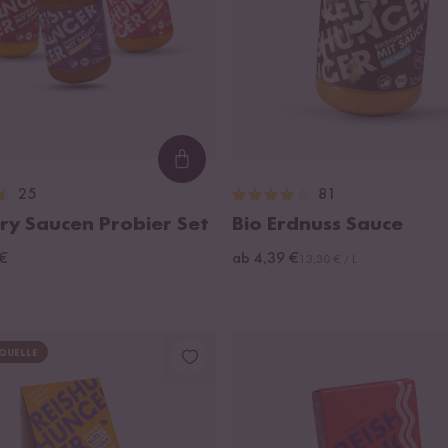
Loading...
25
81
rry Saucen Probier Set
Bio Erdnuss Sauce
€
ab 4,39 €
13,30 € / L
QUELLE