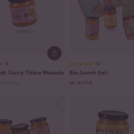
Loading...
6
52
ick Curry Tikka Masala
Bio Lunch Set
ab 16,99 €
15,59 € / kg