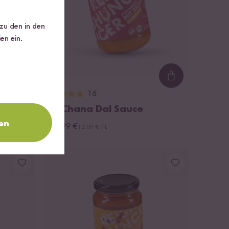
 zu den in den
en ein.
Loading...
Loading...
16
 Set
Bio Chana Dal Sauce
en
ab 3,99 €
12,09 € / L