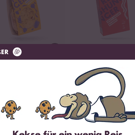
Loading...
6
8
ouscous Orientalisch
Spicy Umami Ramen
ab 4,99 €
12,21 € / kg
31,19 € / kg
T 5 %
PROTEINQUELLE
Kekse für ein wenig Reis