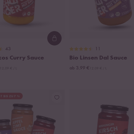
Loading...
43
11
kos Curry Sauce
Bio Linsen Dal Sauce
ab 3,99 €
12,09 € / L
12,09 € / L
T BIS ZU 7 %