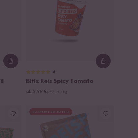
Loading...
Loading...
4
il
Blitz Reis Spicy Tomato
ab 2,99 €
42,71 € / kg
DU SPARST BIS ZU 15 %