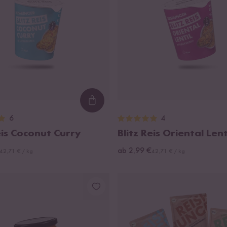
Loading...
6
4
eis Coconut Curry
Blitz Reis Oriental Lent
ab 2,99 €
42,71 € / kg
42,71 € / kg