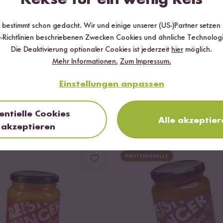
r bestimmt schon gedacht. Wir und einige unserer (US-)Partner setzen
-Richtlinien beschriebenen Zwecken Cookies und ähnliche Technologi
Die Deaktivierung optionaler Cookies ist jederzeit
hier
möglich.
Mehr Informationen.
Zum Impressum.
Loading...
Einstellungen anpassen
23
24
ck Curry Probier Set
Blitz Couscous Probier
entielle Cookies
Alle akzeptier
ab 6,99 €
14,05 € / kg
11,65 € / kg
akzeptieren
PROTEINQUELLE