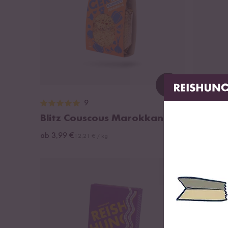
Loading...
9
Blitz Couscous Marokkanisch
Blitz C
ab 3,99 €
ab 3,99 €
12,21 € / kg
DU SPARS