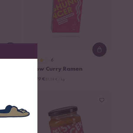
Loading...
Loading...
6
Yellow Curry Ramen
ab 4,99 €
31,19 € / kg