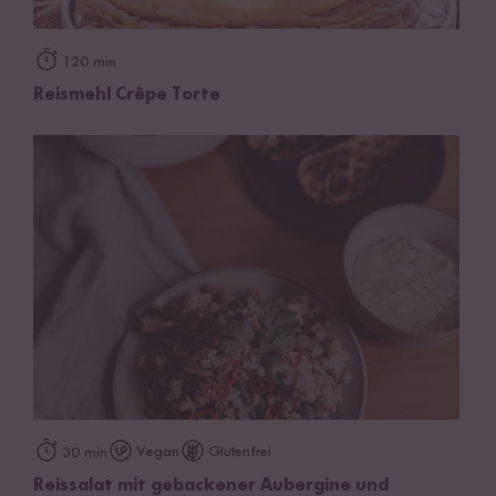
120 min
Reismehl Crêpe Torte
Vegan
Glutenfrei
30 min
Reissalat mit gebackener Aubergine und