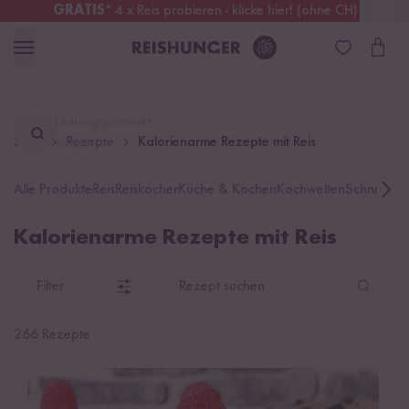
GRATIS
* 4 x Reis probieren - klicke hier! (ohne CH)
Deutschland
Kostenloser Versand
ab 49 €
Lieblingsprodukt
Start
Rezepte
Kalorienarme Rezepte mit Reis
finden ...
Alle Produkte
Reis
Reiskocher
Küche & Kochen
Kochwelten
Schnelle K
Kalorienarme Rezepte mit Reis
Filter
Rezept suchen
266 Rezepte