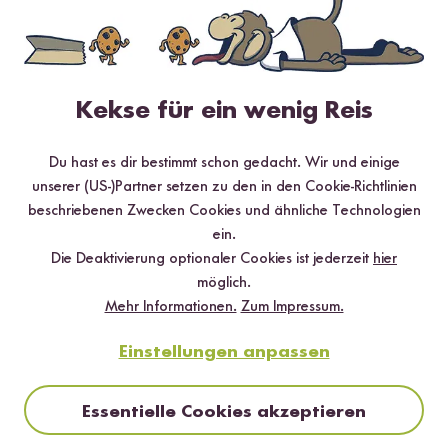
Jetzt sichern
Kekse für ein wenig Reis
*Das Digitale Rezeptbuch wird dir nach vollständiger Anmeldung zum Newsletter
per E-Mail zugeschickt.
Du hast es dir bestimmt schon gedacht. Wir und einige
unserer (US-)Partner setzen zu den in den Cookie-Richtlinien
Mehr Rezepte mit Reispasta Fusilli aus
beschriebenen Zwecken Cookies und ähnliche Technologien
Reis und Kichererbse
ein.
Die Deaktivierung optionaler Cookies ist jederzeit
hier
möglich.
Mehr Informationen.
Zum Impressum.
Einstellungen anpassen
Essentielle Cookies akzeptieren