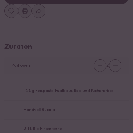
Zutaten
Portionen
2
120
g Reispasta Fusilli aus Reis und Kichererbse
Handvoll Rucola
2
TL Bio Pinienkerne