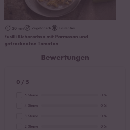
Vegetarisch
Glutenfrei
20 min
Fusilli Kichererbse mit Parmesan und
getrockneten Tomaten
Bewertungen
0 / 5
5 Sterne
0 %
4 Sterne
0 %
3 Sterne
0 %
2 Sterne
0 %