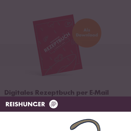
Digitales Rezeptbuch per E-Mail
✔️ 25 leckere Rezepte aus unseren bunten Kochwelten
✔️ Von Sushi über Curry bis hin zu Desserts
✔️ Inklusive Tipps & Tricks für die Zubereitung