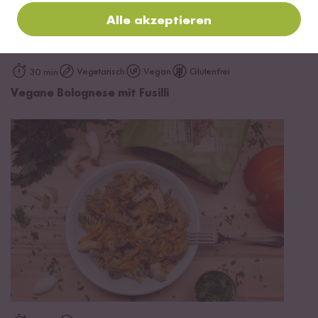
Alle akzeptieren
Vegetarisch
Vegan
Glutenfrei
30 min
Vegane Bolognese mit Fusilli