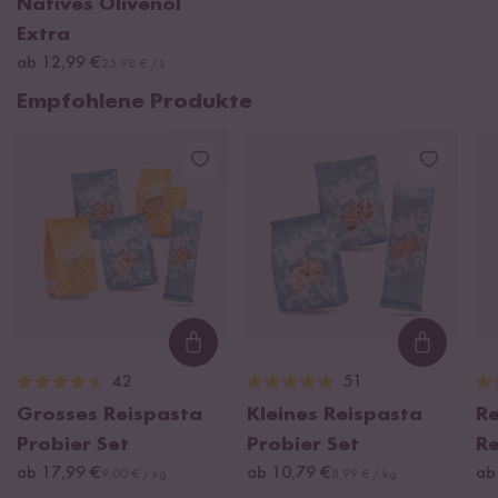
Natives Olivenöl
Extra
ab 12,99 €
25,98 € / L
Empfohlene Produkte
Loading...
Loading
42
51
Grosses Reispasta
Kleines Reispasta
Re
Probier Set
Probier Set
Re
ab 17,99 €
ab 10,79 €
ab
9,00 € / kg
8,99 € / kg