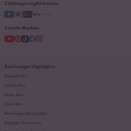
Zahlungsmöglichkeiten
3 Jahre Garantie
Soziale Medien
Reishunger Highlights
Basmati Reis
Jasmin Reis
Natur Reis
Sushi Reis
Reishunger Reiskocher
Digitaler Reiskocher