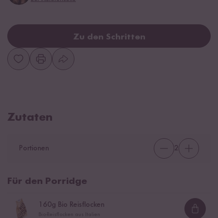
Zu den Schritten
Zutaten
Portionen
2
Für den Porridge
160
g Bio Reisflocken
Loadi
Bio-Reisflocken aus Italien