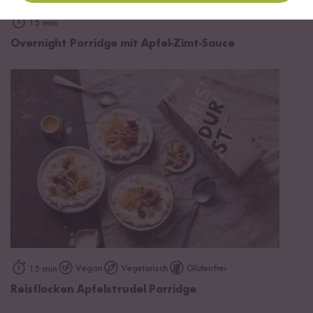
15 min
Overnight Porridge mit Apfel-Zimt-Sauce
Vegan
Vegetarisch
Glutenfrei
15 min
Reisflocken Apfelstrudel Porridge