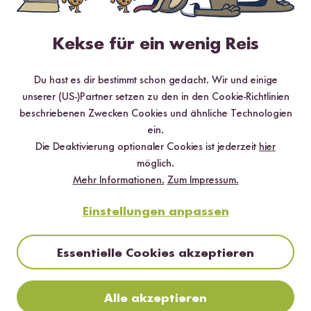
Jetzt sichern
Kekse für ein wenig Reis
*Das Digitale Rezeptbuch wird dir nach vollständiger Anmeldung zum Newsletter
per E-Mail zugeschickt.
Du hast es dir bestimmt schon gedacht. Wir und einige
unserer (US-)Partner setzen zu den in den Cookie-Richtlinien
Mehr Rezepte mit Bio Reisflocken
beschriebenen Zwecken Cookies und ähnliche Technologien
ein.
Die Deaktivierung optionaler Cookies ist jederzeit
hier
möglich.
Mehr Informationen.
Zum Impressum.
Einstellungen anpassen
Essentielle Cookies akzeptieren
Alle akzeptieren