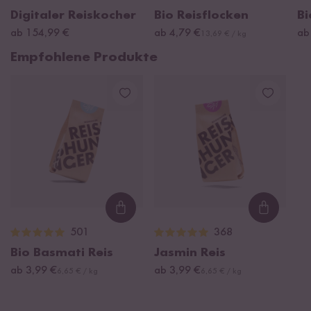
Digitaler Reiskocher
Bio Reisflocken
Bi
ab 154,99 €
ab 4,79 €
ab
13,69 € / kg
Empfohlene Produkte
Loading...
Loading
501
368
Bio Basmati Reis
Jasmin Reis
ab 3,99 €
ab 3,99 €
6,65 € / kg
6,65 € / kg