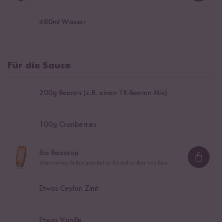
480
ml Wasser
Für die Sauce
200
g Beeren (z.B. einen TK-Beeren Mix)
100
g Cranberries
Bio Reissirup
Loadi
Alternatives Süßungsmittel zu Kristallzucker aus Reis
Etwas Ceylon Zimt
Etwas Vanille