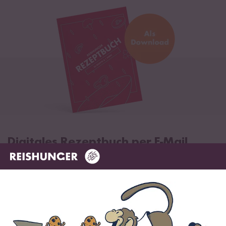
Digitales Rezeptbuch per E-Mail
✔️ 25 leckere Rezepte aus unseren bunten Kochwelten
✔️ Von Sushi über Curry bis hin zu Desserts
✔️ Inklusive Tipps & Tricks für die Zubereitung