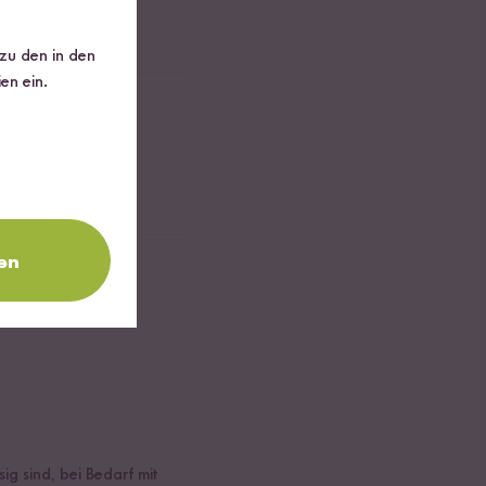
 zu den in den
en ein.
en
ig sind, bei Bedarf mit