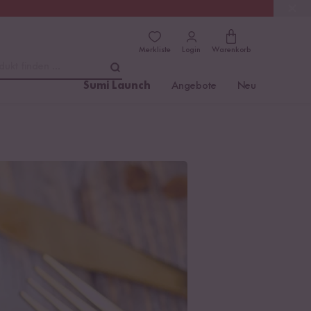
(4.81)
Trusted Shops
Merkliste
Login
Warenkorb
dukt finden ...
Sumi Launch
Angebote
Neu