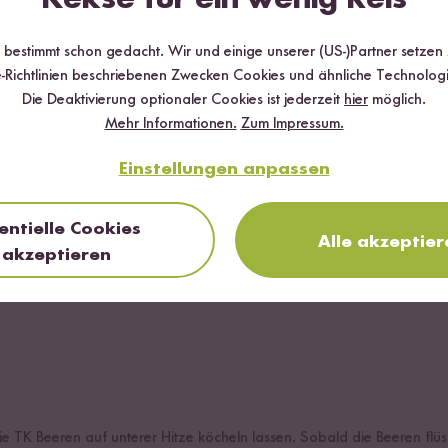
r bestimmt schon gedacht. Wir und einige unserer (US-)Partner setzen
-Richtlinien beschriebenen Zwecken Cookies und ähnliche Technologi
Die Deaktivierung optionaler Cookies ist jederzeit
hier
möglich.
Mehr Informationen.
Zum Impressum.
Einstellungen anpassen
e Pancakes
entielle Cookies
Alle akzeptier
 Reissirup gesüßt fürs Topping
akzeptieren
 TK Beeren auf unterer Hitze köcheln lassen. Sobald die Beeren flüss