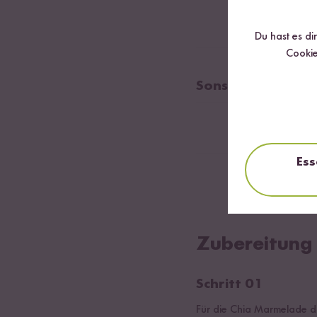
150
g TK Beeren
Du hast es di
Cookie
Sonstiges
Etwas Öl für di
Ess
Etwas Quark mit
Zubereitung
Schritt 01
Für die Chia Marmelade die