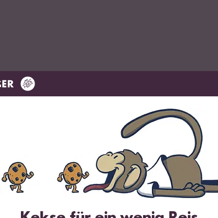
men
Kekse für ein wenig Reis