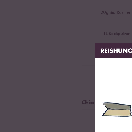
20
g Bio Rosinen
1
TL Backpulver
0,5
Banane
100
ml Milch
Chia Marmelade
8
g Bio Chia-Sa