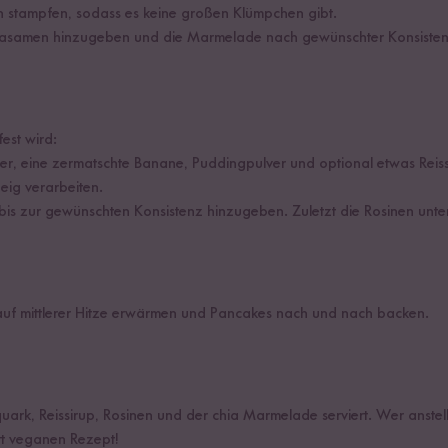
n stampfen, sodass es keine großen Klümpchen gibt.
Chiasamen hinzugeben und die Marmelade nach gewünschter Konsistenz
st wird:
er, eine zermatschte Banane, Puddingpulver und optional etwas Reiss
ig verarbeiten.
bis zur gewünschten Konsistenz hinzugeben. Zuletzt die Rosinen unt
auf mittlerer Hitze erwärmen und Pancakes nach und nach backen.
ark, Reissirup, Rosinen und der chia Marmelade serviert. Wer anstell
ett veganen Rezept!