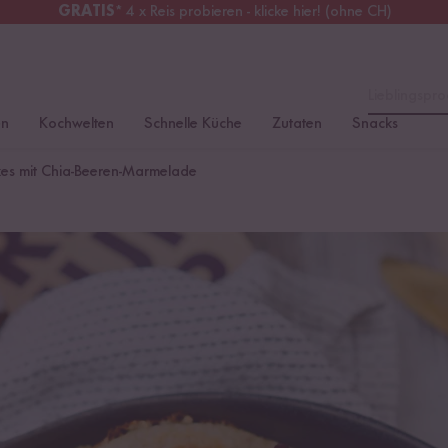
GRATIS
* 4 x Reis probieren - klicke hier! (ohne CH)
tschland
Kostenloser Versand
ab 49 €
Lieblingspro
en
Kochwelten
Schnelle Küche
Zutaten
Snacks
es mit Chia-Beeren-Marmelade