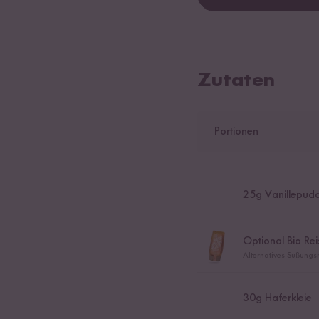
Zutaten
Portionen
25
g Vanillepud
Optional Bio Rei
Alternatives Süßungsm
30
g Haferkleie