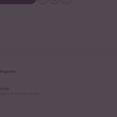
dingpulver
ssirup
ittel zu Kristallzucker aus Reis