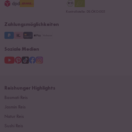
15 Jahre Reishunger
Datenschutzerklärung
Presse
Kontrollstelle: DE-ÖKO-005
Impressum
Supermarkt
NEU
Zahlungsmöglichkeiten
3 Jahre Garantie
Soziale Medien
Reishunger Highlights
Basmati Reis
Jasmin Reis
Natur Reis
Sushi Reis