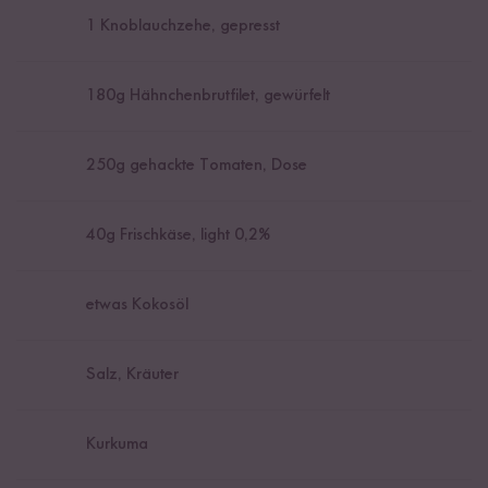
1
Knoblauchzehe, gepresst
180
g Hähnchenbrutfilet, gewürfelt
250
g gehackte Tomaten, Dose
40
g Frischkäse, light 0,2%
etwas Kokosöl
Salz, Kräuter
Kurkuma