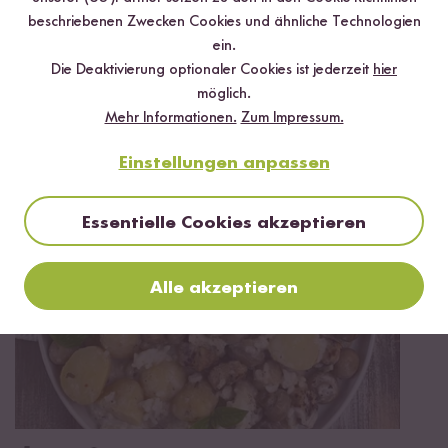
Jetzt sichern
beschriebenen Zwecken Cookies und ähnliche Technologien
ein.
*Das Digitale Rezeptbuch wird dir nach vollständiger Anmeldung zum Newsletter
Die Deaktivierung optionaler Cookies ist jederzeit
hier
per E-Mail zugeschickt.
möglich.
Mehr Informationen.
Zum Impressum.
Mehr Rezepte mit Sadri Reis
Einstellungen anpassen
Essentielle Cookies akzeptieren
Alle akzeptieren