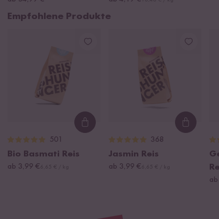
16,48 € / kg
Empfohlene Produkte
Loading...
Loading
501
368
Bio Basmati Reis
Jasmin Reis
G
ab 3,99 €
ab 3,99 €
Re
6,65 € / kg
6,65 € / kg
ab