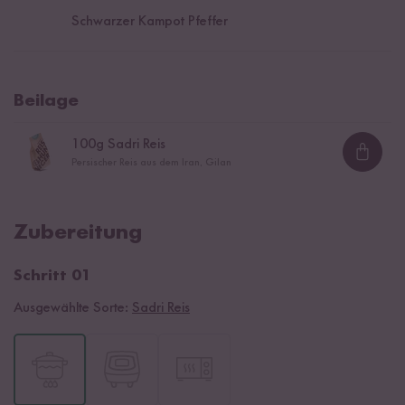
Schwarzer Kampot Pfeffer
Beilage
100
g Sadri Reis
Loadi
Persischer Reis aus dem Iran, Gilan
Zubereitung
Schritt 01
Ausgewählte Sorte:
Sadri Reis