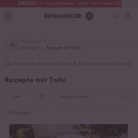
GRATIS
* 4 x Reis probieren - klicke hier! (ohne CH)
Deutschland
Kostenloser Versand
ab 49 €
Lieblingsprodukt
Start
Rezepte
Rezepte mit Tofu
finden ...
Alle Produkte
Reis
Reiskocher
Küche & Kochen
Kochwelten
Schnelle K
Rezepte mit Tofu
Filter
Rezept suchen
123 Rezepte