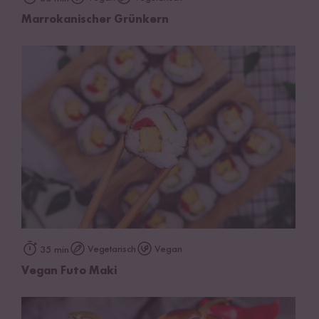
Marrokanischer Grünkern
Vegetarisch
Vegan
35 min
Vegan Futo Maki