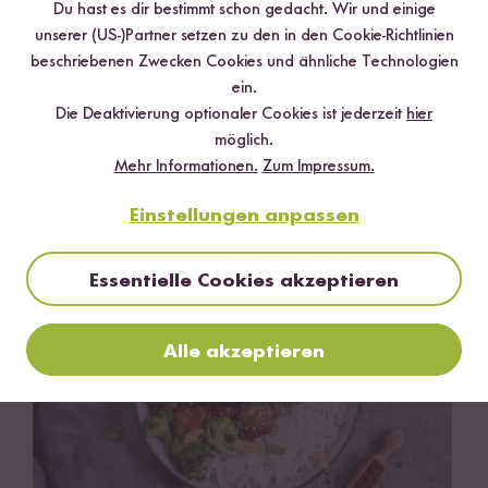
Du hast es dir bestimmt schon gedacht. Wir und einige
unserer (US-)Partner setzen zu den in den Cookie-Richtlinien
beschriebenen Zwecken Cookies und ähnliche Technologien
ein.
Die Deaktivierung optionaler Cookies ist jederzeit
hier
möglich.
Mehr Informationen.
Zum Impressum.
Vegetarisch
Vegan
90 min
Marinierte Tofu-Spieße mit Erdnuss-Sauce
Einstellungen anpassen
Essentielle Cookies akzeptieren
Alle akzeptieren