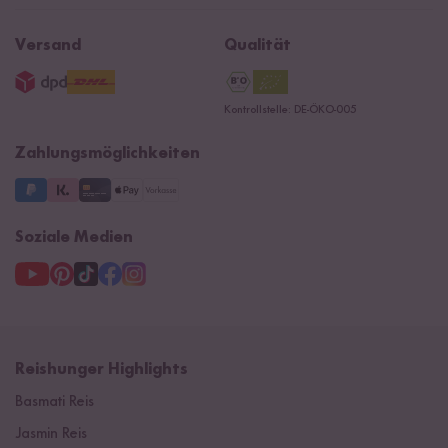
Affiliate
Rezepte
Ersatzteile
Widerrufsrecht
B2B
Navacopah
Versand
Qualität
AGB
Jobs
15 Jahre Reishunger
Datenschutzerklärung
Presse
Kontrollstelle: DE-ÖKO-005
Impressum
Supermarkt
NEU
Zahlungsmöglichkeiten
3 Jahre Garantie
Soziale Medien
Reishunger Highlights
Basmati Reis
Jasmin Reis