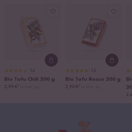
Loading...
Loading
14
12
Bio Tofu Chili
200 g
Bio Tofu Rosso
200 g
Bi
¹
¹
2,90 €
2,90 €
2
14,50 € / kg
14,50 € / kg
2,