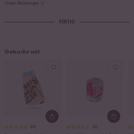
Guten Reishunger :-)
FERTIG
Gekocht mit
Loading...
Loading
96
30