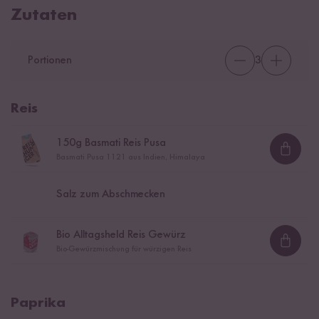
Zutaten
Portionen
3
Reis
150
g Basmati Reis Pusa
Loadi
Basmati Pusa 1121 aus Indien, Himalaya
Salz zum Abschmecken
Bio Alltagsheld Reis Gewürz
Loadi
Bio-Gewürzmischung für würzigen Reis
Paprika