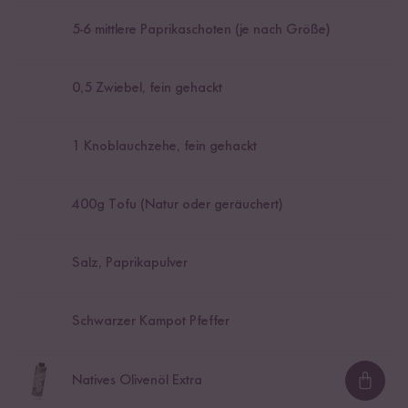
5
-
6
mittlere Paprikaschoten (je nach Größe)
0,5
Zwiebel, fein gehackt
1
Knoblauchzehe, fein gehackt
400
g Tofu (Natur oder geräuchert)
Salz, Paprikapulver
Schwarzer Kampot Pfeffer
Natives Olivenöl Extra
Loadi