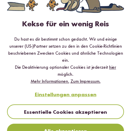
Kekse für ein wenig Reis
Du hast es dir bestimmt schon gedacht. Wir und einige
unserer (US-)Partner setzen zu den in den Cookie-Richtlinien
beschriebenen Zwecken Cookies und ähnliche Technologien
ein.
Die Deaktivierung optionaler Cookies ist jederzeit
hier
möglich.
Mehr Informationen.
Zum Impressum.
Digitales Rezeptbuch per E-Mail
Einstellungen anpassen
✔️ 25 leckere Rezepte aus unseren bunten Kochwelten
✔️ Von Sushi über Curry bis hin zu Desserts
Essentielle Cookies akzeptieren
✔️ Inklusive Tipps & Tricks für die Zubereitung