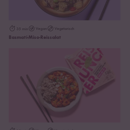
Vegan
Vegetarisch
35 min
Basmati-Miso-Reissalat