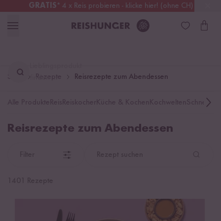
GRATIS
* 4 x Reis probieren - klicke hier! (ohne CH)
Deutschland
Kostenloser Versand
ab 49 €
Lieblingsprodukt
Start
Rezepte
Reisrezepte zum Abendessen
finden ...
Alle Produkte
Reis
Reiskocher
Küche & Kochen
Kochwelten
Schnelle K
Reisrezepte zum Abendessen
Filter
Rezept suchen
1401 Rezepte