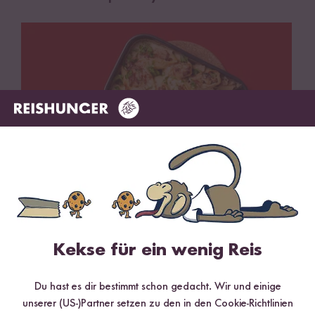
Vegan
45 min
Conchiglioni mit Creamy Pilzfüllung
Kekse für ein wenig Reis
Du hast es dir bestimmt schon gedacht. Wir und einige
unserer (US-)Partner setzen zu den in den Cookie-Richtlinien