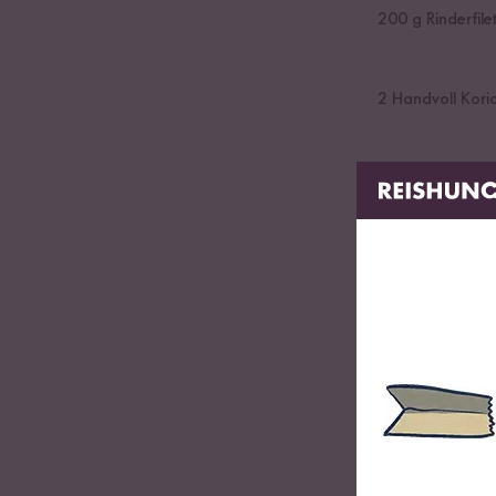
200
g Rinderfile
2
Handvoll Kori
2
Handvoll Thai 
2
Handvoll Mun
1
Zwiebel
1
Limette