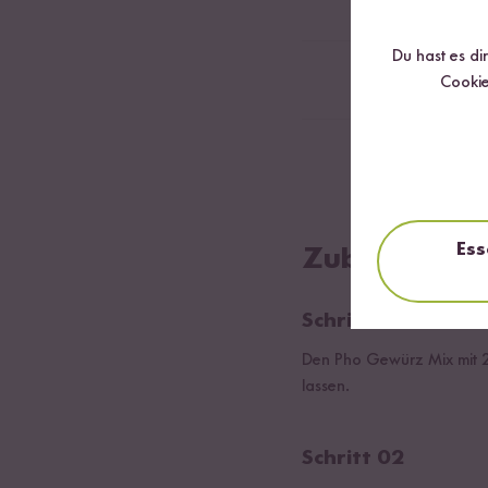
1
Frische, kleine 
Du hast es di
Nach Belieben S
Cookie
Nach Belieben H
Ess
Zubereitung
Schritt 01
Den Pho Gewürz Mix mit 2 
lassen.
Schritt 02