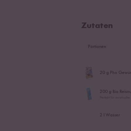
Zutaten
Portionen
20
g Pho Gewür
200
g Bio Reisnu
Perfekt für asiatisch
2
l Wasser