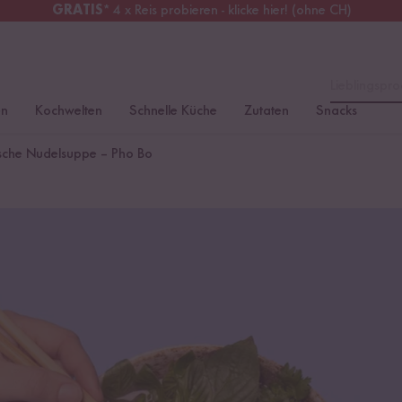
GRATIS
* 4 x Reis probieren - klicke hier! (ohne CH)
tschland
Kostenloser Versand
ab 49 €
Lieblingspro
en
Kochwelten
Schnelle Küche
Zutaten
Snacks
sche Nudelsuppe – Pho Bo