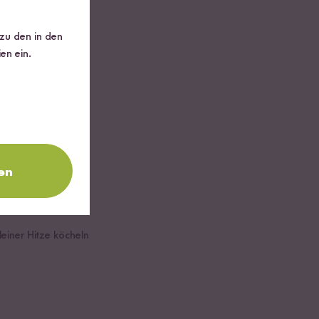
 zu den in den
en ein.
en
einer Hitze köcheln