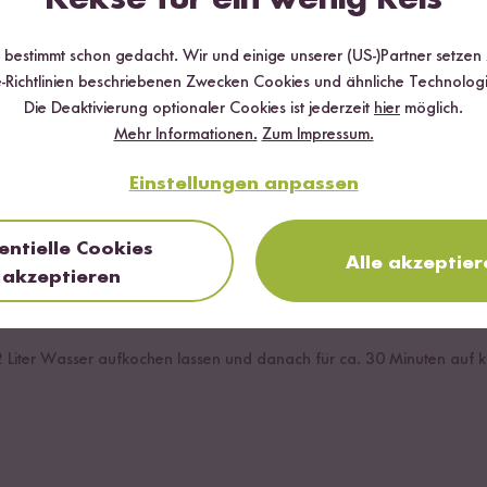
Chili
r bestimmt schon gedacht. Wir und einige unserer (US-)Partner setzen
riracha Sauce
-Richtlinien beschriebenen Zwecken Cookies und ähnliche Technologi
Die Deaktivierung optionaler Cookies ist jederzeit
hier
möglich.
Mehr Informationen.
Zum Impressum.
oisin Sauce
Einstellungen anpassen
entielle Cookies
Alle akzeptier
akzeptieren
Liter Wasser aufkochen lassen und danach für ca. 30 Minuten auf kl