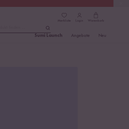
(4.81)
Trusted Shops
Merkliste
Login
Warenkorb
dukt finden ...
Sumi Launch
Angebote
Neu