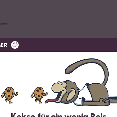
t
ander
Basilikum
gosprossen
Kekse für ein wenig Reis