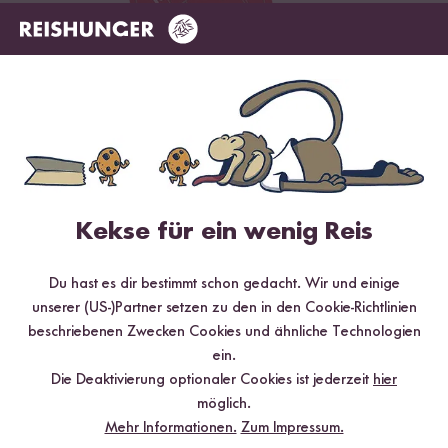
Digitales Rezeptbuch per E-Mail
✔️ 25 leckere Rezepte aus unseren bunten Kochwelten
✔️ Von Sushi über Curry bis hin zu Desserts
✔️ Inklusive Tipps & Tricks für die Zubereitung
Kekse für ein wenig Reis
Du hast es dir bestimmt schon gedacht. Wir und einige
unserer (US-)Partner setzen zu den in den Cookie-Richtlinien
beschriebenen Zwecken Cookies und ähnliche Technologien
Jetzt sichern
ein.
Die Deaktivierung optionaler Cookies ist jederzeit
hier
*Das Digitale Rezeptbuch wird dir nach vollständiger Anmeldung zum Newsletter
möglich.
per E-Mail zugeschickt.
Mehr Informationen.
Zum Impressum.