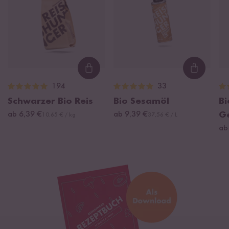
Loading...
Loading
194
33
Schwarzer Bio Reis
Bio Sesamöl
Bi
ab 6,39 €
ab 9,39 €
G
10,65 € / kg
37,56 € / L
ab