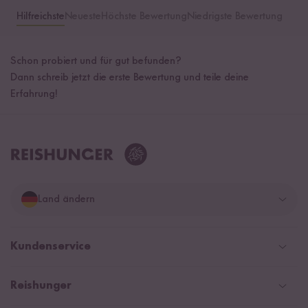
Hilfreichste
Neueste
Höchste Bewertung
Niedrigste Bewertung
Schon probiert und für gut befunden?
Dann schreib jetzt die erste Bewertung und teile deine
Erfahrung!
Land ändern
Deutschland
Kundenservice
Schweiz
Help Center & FAQ
Reishunger
Österreich
Versand