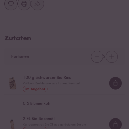
Zutaten
Portionen
2
100
g Schwarzer Bio Reis
Vollkorn Bio-Nerone aus Italien, Piemont
Loadi
im Angebot
0,5
Blumenkohl
2
EL Bio Sesamöl
Kaltgepresstes Bio-Öl aus geröstetem Sesam
Loadi