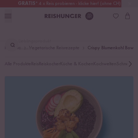
GRATIS
* 4 x Reis probieren - klicke hier! (ohne CH)
Deutschland
Kostenloser Versand
ab 49 €
Lieblingsprodukt
Rezepte
Vegetarische Reisrezepte
Crispy Blumenkohl Bowl
finden ...
Alle Produkte
Reis
Reiskocher
Küche & Kochen
Kochwelten
Schnelle K