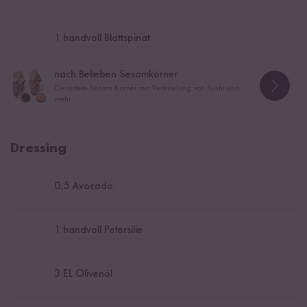
1
handvoll Blattspinat
nach Belieben Sesamkörner
Geröstete Sesam Körner zur Veredelung von Sushi und
mehr
Dressing
0,5
Avocado
1
handvoll Petersilie
3
EL Olivenöl