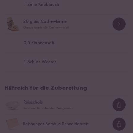
1
Zehe Knoblauch
20
g Bio Cashewkerne
Ganze geröstete Cashewnüsse
0,5
Zitronensaft
1
Schuss Wasser
Hilfreich für die Zubereitung
Reisschale
Loadi
Ricebowl für stilechten Reisgenuss
Reishunger Bambus Schneidebrett
Loadi