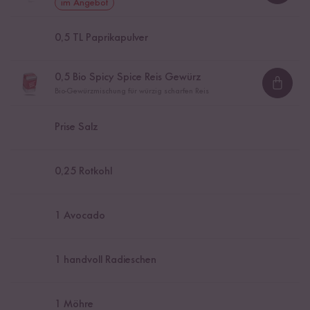
im Angebot
0,5
TL Paprikapulver
0,5
Bio Spicy Spice Reis Gewürz
Loadi
Bio-Gewürzmischung für würzig scharfen Reis
Prise Salz
0,25
Rotkohl
1
Avocado
1
handvoll Radieschen
1
Möhre