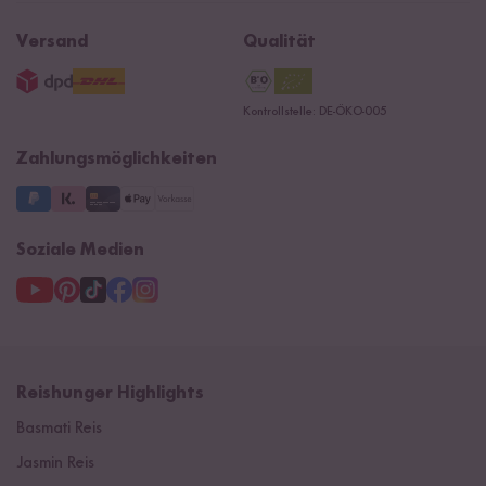
Rezepte
Ersatzteile
Widerrufsrecht
B2B
Navacopah
Versand
Qualität
AGB
Jobs
15 Jahre Reishunger
Datenschutzerklärung
Presse
Kontrollstelle: DE-ÖKO-005
Impressum
Supermarkt
NEU
Zahlungsmöglichkeiten
3 Jahre Garantie
Soziale Medien
Reishunger Highlights
Basmati Reis
Jasmin Reis