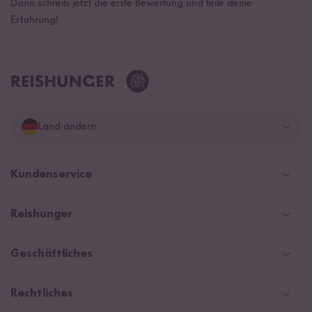
Dann schreib jetzt die erste Bewertung und teile deine
Erfahrung!
Land ändern
Deutschland
Kundenservice
Schweiz
Help Center & FAQ
Reishunger
Österreich
Versand
Newsletter
Zahlarten
Niederlande
Geschäftliches
WhatsApp Newsletter
Gutschein
Social Media Kooperationen
Magazin & News
Rechtliches
Kontaktformular
Affiliate