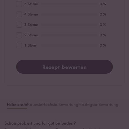
5 Sterne
0 %
4 Sterne
0 %
3 Sterne
0 %
2 Sterne
0 %
1 Stern
0 %
Rezept bewerten
Hilfreichste
Neueste
Höchste Bewertung
Niedrigste Bewertung
Schon probiert und für gut befunden?