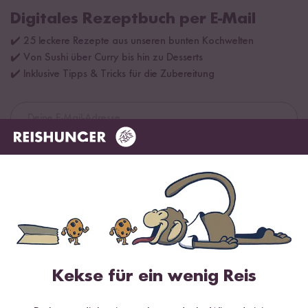
Digitales Rezeptbuch per E-Mail
✔️ 25 leckere Rezepte aus unseren bunten Kochwelten
✔️ Von Sushi über Curry bis hin zu Desserts
✔️ Inklusive Tipps & Tricks für die Zubereitung
Jetzt sichern
*Das Digitale Rezeptbuch wird dir nach vollständiger Anmeldung zum Newsletter
per E-Mail zugeschickt.
Mehr Rezepte mit Panang Thai Curry
Paste
Kekse für ein wenig Reis