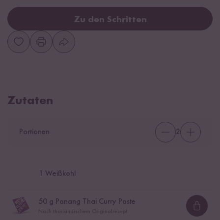
Zu den Schritten
Zutaten
Portionen
2
1
Weißkohl
50
g Panang Thai Curry Paste
Loadi
Nach thailändischem Originalrezept