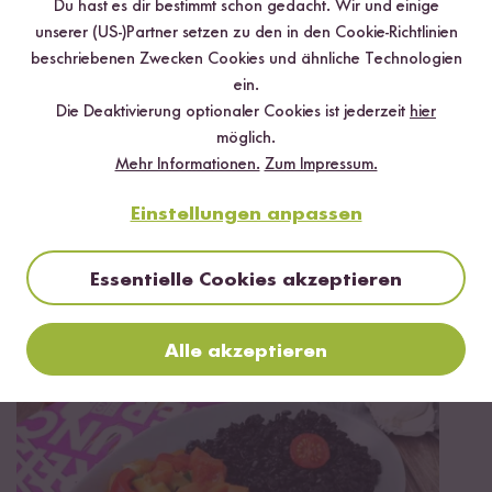
Du hast es dir bestimmt schon gedacht. Wir und einige
unserer (US-)Partner setzen zu den in den Cookie-Richtlinien
beschriebenen Zwecken Cookies und ähnliche Technologien
ein.
Die Deaktivierung optionaler Cookies ist jederzeit
hier
möglich.
Mehr Informationen.
Zum Impressum.
Einstellungen anpassen
Essentielle Cookies akzeptieren
Vegetarisch
Vegan
Glutenfrei
30 min
Thailändisches Panang Curry mit Basmati Reis
Alle akzeptieren