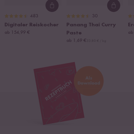
Loading...
Loading
483
30
Digitaler Reiskocher
Panang Thai Curry
Er
ab 154,99 €
Paste
ab
ab 1,69 €
33,80 € / kg