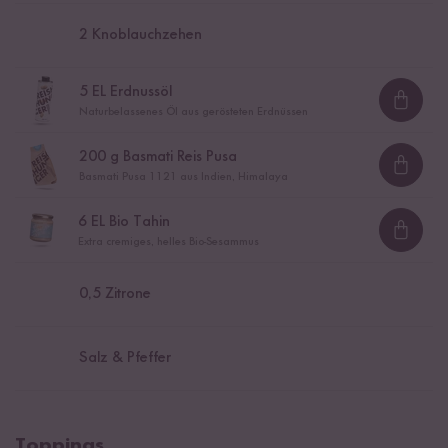
2
Knoblauchzehen
5
EL Erdnussöl
Loadi
Naturbelassenes Öl aus gerösteten Erdnüssen
200
g Basmati Reis Pusa
Loadi
Basmati Pusa 1121 aus Indien, Himalaya
6
EL Bio Tahin
Loadi
Extra cremiges, helles Bio-Sesammus
0,5
Zitrone
Salz & Pfeffer
Toppings