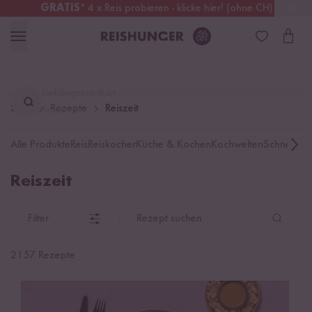
GRATIS
* 4 x Reis probieren - klicke hier! (ohne CH)
Deutschland
Kostenloser Versand
ab 49 €
Lieblingsprodukt
Start
Rezepte
Reiszeit
finden ...
Alle Produkte
Reis
Reiskocher
Küche & Kochen
Kochwelten
Schnelle K
Reiszeit
Filter
Rezept suchen
2157 Rezepte