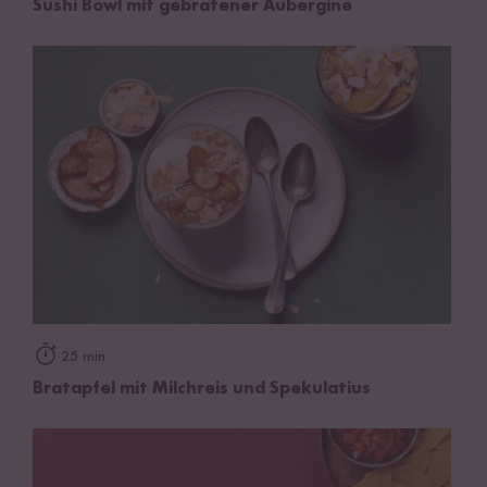
Sushi Bowl mit gebratener Aubergine
25 min
Bratapfel mit Milchreis und Spekulatius