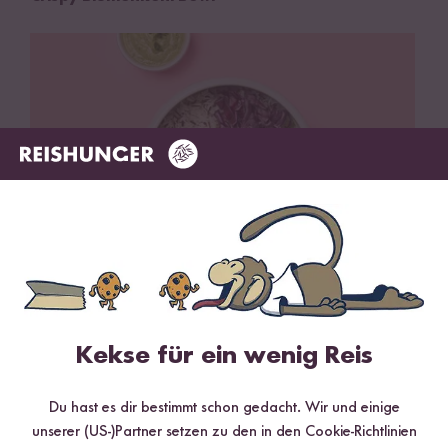
30 min
Buddha Bowl mit Wildreis
Kekse für ein wenig Reis
Du hast es dir bestimmt schon gedacht. Wir und einige
unserer (US-)Partner setzen zu den in den Cookie-Richtlinien