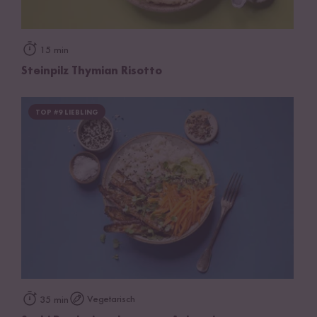
15 min
Steinpilz Thymian Risotto
TOP #9 LIEBLING
Vegetarisch
35 min