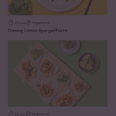
Vegetarisch
30 min
Creamy Lemon-Spargel-Pasta
Vegetarisch
20 min