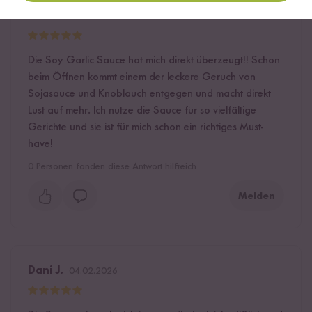
Kim L.
12.02.2026
Die Soy Garlic Sauce hat mich direkt überzeugt!! Schon
beim Öffnen kommt einem der leckere Geruch von
Sojasauce und Knoblauch entgegen und macht direkt
Lust auf mehr. Ich nutze die Sauce für so vielfältige
Gerichte und sie ist für mich schon ein richtiges Must-
have!
0
Personen fanden diese Antwort hilfreich
Melden
Dani J.
04.02.2026