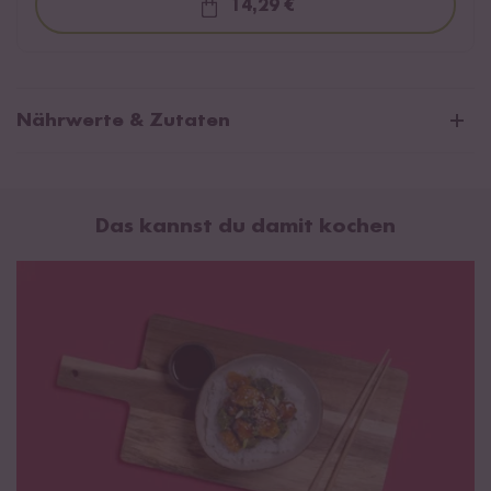
14,29 €
Loading...
Nährwerte & Zutaten
Korean Soy Garlic Sauce
Das kannst du damit kochen
Durchschnittliche Nährwerte pro 100 ml:
Brennwert
850 kJ / 203 kcal
Fett
0 g
davon gesättigte Fettsäuren
0 g
Kohlenhydrate
47 g
davon Zucker
43 g
Eiweiß
3,1 g