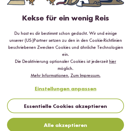
Kekse für ein wenig Reis
Aylin S.
28.01.2026
Du hast es dir bestimmt schon gedacht. Wir und einige
unserer (US-)Partner setzen zu den in den Cookie-Richtlinien
Die Sauce hat einen unglaublich herzhaften, leicht
beschriebenen Zwecken Cookies und ähnliche Technologien
süßlichen Geschmack mit einer tollen Knoblauchnote –
ein.
genau das, was ich mir von einer koreanischen Soy-
Die Deaktivierung optionaler Cookies ist jederzeit
hier
Garlic-Sauce erhofft habe! Ich habe sie als Marinade für
möglich.
gebratenes Gemüse und Tofu verwendet und mein Stir-
Mehr Informationen.
Zum Impressum.
Fry damit perfektioniert. Richtig lecker und vielseitig
einsetzbar!
Einstellungen anpassen
1
Person fand diese Antwort hilfreich
Essentielle Cookies akzeptieren
Melden
Alle akzeptieren