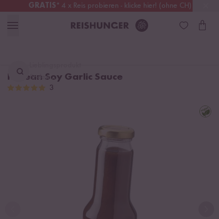
GRATIS
* 4 x Reis probieren - klicke hier! (ohne CH)
Deutschland
Kostenloser Versand
ab 49 €
Lieblingsprodukt
Korean Soy Garlic Sauce
finden ...
3