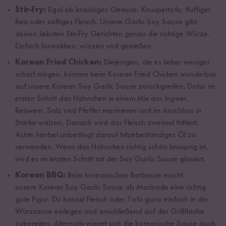
Stir-Fry:
Egal ob knackiges Gemüse, Knuspertofu, fluffiger
Reis oder saftiges Fleisch. Unsere Garlic Soy Sauce gibt
deinen liebsten Stir-Fry Gerichten genau die richtige Würze.
Einfach loswokken, würzen und genießen.
Korean Fried Chicken:
Diejenigen, die es lieber weniger
scharf mögen, können beim Korean Fried Chicken wunderbar
auf unsere Korean Soy Garlic Sauce zurückgreifen. Dafür im
ersten Schritt das Hähnchen in einem Mix aus Ingwer,
Reiswein, Salz und Pfeffer marinieren und im Anschluss in
Stärke wälzen. Danach wird das Fleisch zweimal frittiert.
Achte hierbei unbedingt darauf hitzebeständiges Öl zu
verwenden. Wenn das Hähnchen richtig schön knusprig ist,
wird es im letzten Schritt mit der Soy Garlic Sauce glasiert.
Korean BBQ:
Beim koreanischen Barbecue macht
unsere Korean Soy Garlic Sauce als Marinade eine richtig
gute Figur. Du kannst Fleisch oder Tofu ganz einfach in der
Würzsauce einlegen und anschließend auf der Grillfläche
zubereiten. Alternativ eignet sich die koreanische Sauce auch