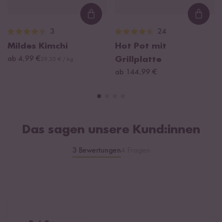
Loading...
Loadi
3
24
Mildes Kimchi
Hot Pot mit
ab 4,99 €
Grillplatte
29,35 € / kg
ab 144,99 €
Das sagen unsere Kund:innen
3 Bewertungen
4 Fragen