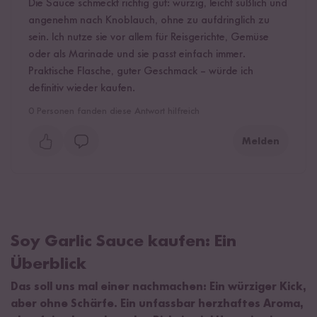
Die Sauce schmeckt richtig gut: würzig, leicht süßlich und
angenehm nach Knoblauch, ohne zu aufdringlich zu
sein. Ich nutze sie vor allem für Reisgerichte, Gemüse
oder als Marinade und sie passt einfach immer.
Praktische Flasche, guter Geschmack – würde ich
definitiv wieder kaufen.
0
Personen fanden diese Antwort hilfreich
Melden
Soy Garlic Sauce kaufen: Ein
Überblick
Das soll uns mal einer nachmachen: Ein würziger Kick,
aber ohne Schärfe. Ein unfassbar herzhaftes Aroma,