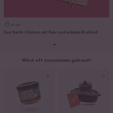
Salz
6,4 g
Soja
sauce 41 % (Wasser, Salz,
Soja
bohnen 14 %,
Weizen
,
Alkohol), Fruktosesirup, Zucker, Knoblauch 12 %, Salz,
Hefeextrakt, modifizierte Stärke, Säureregulator (Milchsäure),
35 min
Stabilisator (Xanthan).
Soy Garlic Chicken mit Reis und wildem Brokkoli
Wird oft zusammen gekauft