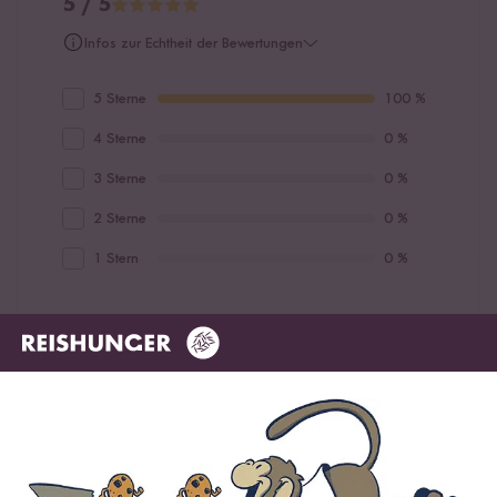
5 / 5
Infos zur Echtheit der Bewertungen
5 Sterne
100 %
4 Sterne
0 %
3 Sterne
0 %
2 Sterne
0 %
1 Stern
0 %
Bewerte dieses Produkt
Hilfreichste
Neueste
Höchste Bewertung
Niedrigste Bewertung