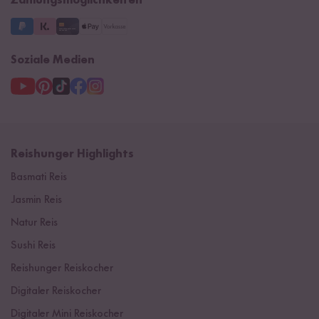
Zahlungsmöglichkeiten
3 Jahre Garantie
Soziale Medien
Reishunger Highlights
Basmati Reis
Jasmin Reis
Natur Reis
Sushi Reis
Reishunger Reiskocher
Digitaler Reiskocher
Digitaler Mini Reiskocher