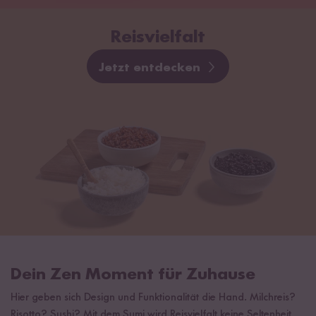
Reisvielfalt
Jetzt entdecken
Dein Zen Moment für Zuhause
Hier geben sich Design und Funktionalität die Hand. Milchreis?
Risotto? Sushi? Mit dem Sumi wird Reisvielfalt keine Seltenheit,