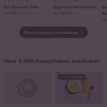
501
483
Bio Basmati Reis
Digitaler Reiskocher
Su
ab 3,99 €
ab 154,99 €
R
6,65 € / kg
ab
Alle Angebote entdecken
Über 3.000 Rezeptideen entdecken
TOP #14 LIEBLING