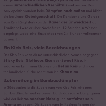
einem
unterschiedlichen Verhältnis
vorkommen. Das
Amylopektin wandert beim
Dämpfen nach außen
und bildet
die berühmte
Klebeigenschaft
. Die Konsistenz und Garzeit
vom Reis hängt stark von der
Dauer der Einweichzeit
ab.
Traditionell wird er über Nacht für ca. 12 Stunden in Wasser
eingelegt, wobei eine Einweichzeit von 2-4 Stunden vollkommen
ausreicht.
Ein Kleb Reis, viele Bezeichnungen
Der Kleb Reis kann dir mit unterschiedlichen Namen begegnen:
Sticky Reis, Glutinous Rice
oder
Sweet Rice
. In
Indonesien kennt man Kleb Reis als
Ketan Reis
und in der
thailändischen Küche nennt man ihn
Khao niao
.
Zubereitung im Bambusdämpfer
In Südostasien ist die Zubereitung von Kleb Reis mit einem
Bambusdämpfer weit verbreitet. Durch das sanfte Dampfgaren
wird der Reis
wunderbar klebrig
und
entfaltet sein
Aroma
am besten. Die Zubereitung im Kochtopf eignet sich