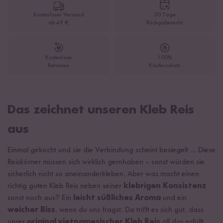
Kostenloser Versand
30 Tage
ab 49 €
Rückgaberecht
Kostenlose
100%
Retouren
Käuferschutz
Das zeichnet unseren Kleb Reis
aus
Einmal gekocht und sie die Verbindung scheint besiegelt … Diese
Reiskörner müssen sich wirklich gernhaben – sonst würden sie
sicherlich nicht so aneinanderkleben. Aber was macht einen
richtig guten Kleb Reis neben seiner
klebrigen Konsistenz
sonst noch aus? Ein
leicht süßliches Aroma
und ein
weicher Biss
, wenn du uns fragst. Da trifft es sich gut, dass
unser
original vietnamesischer Kleb Reis
all das erfüllt.