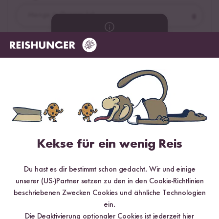
g
Wähle zuerst
Flüssigkeit
deine Zubereitungsmethode
ml
Jetzt kaufen
Kekse für ein wenig Reis
Du hast es dir bestimmt schon gedacht. Wir und einige
unserer (US-)Partner setzen zu den in den Cookie-Richtlinien
beschriebenen Zwecken Cookies und ähnliche Technologien
ein.
Die Deaktivierung optionaler Cookies ist jederzeit
hier