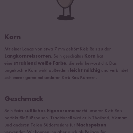
Korn
Mit einer Länge von etwa 7 mm gehört Kleb Reis zu den
Langkornreissorten
. Sein geschältes
Korn
hat
eine
strahlend weiße Farbe
, die sehr hervorsticht. Das
ungekochte Korn wirkt außerdem
leicht milchig
und verbindet
sich immer gerne mit anderen Kleb Reis Körnern.
Geschmack
Sein
fein süßliches Eigenaroma
macht unseren Kleb Reis
perfekt für Süßspeisen. Traditionell wird er in Thailand, Vietnam
und anderen Teilen Südostasiens für
Nachspeisen
verwendet. Wir können ihn aber auch als Beilage für