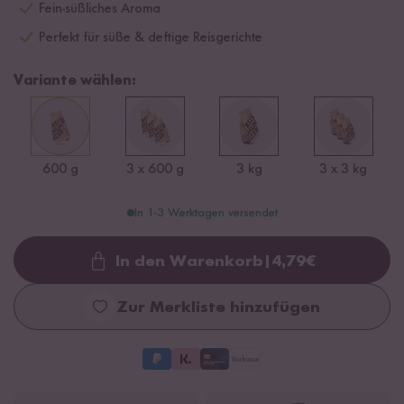
Fein-süßliches Aroma
Perfekt für süße & deftige Reisgerichte
Variante wählen:
600 g
3 x 600 g
3 kg
3 x 3 kg
In 1-3 Werktagen versendet
In den Warenkorb
|
4,79
€
Loading...
Zur Merkliste hinzufügen