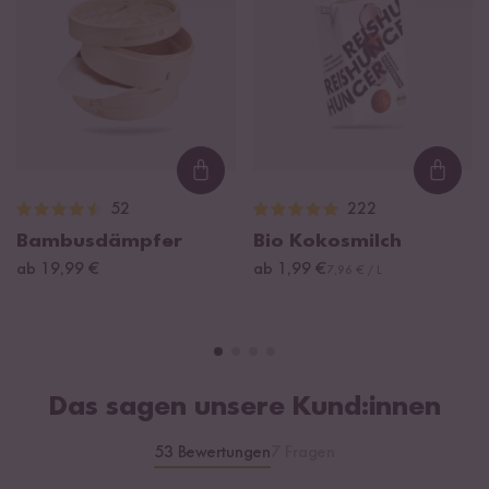
Loading...
Loadi
52
222
Bambusdämpfer
Bio Kokosmilch
ab 19,99 €
ab 1,99 €
7,96 € / L
Das sagen unsere Kund:innen
53 Bewertungen
7 Fragen