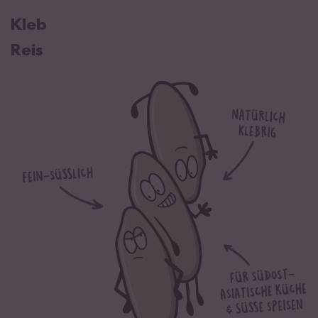
Brennwert
1499 kJ / 353 kcal
Kleb
Fett
0,7 g
Reis
davon gesättigte Fettsäuren
0,3 g
Kohlenhydrate
79 g
davon Zucker
0 g
Eiweiß
7,2 g
Salz
0,01 g
Von Natur aus glutenfrei.