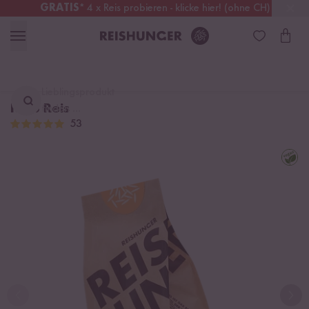
GRATIS
* 4 x Reis probieren - klicke hier! (ohne CH)
Deutschland
Kostenloser Versand
ab 49 €
Lieblingsprodukt
Kleb Reis
finden ...
53