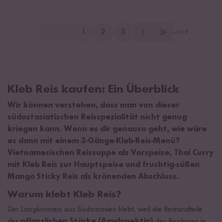
1
2
3
von
18
Kleb Reis kaufen: Ein Überblick
Wir können verstehen, dass man von dieser
südostasiatischen Reisspezialität nicht genug
kriegen kann. Wenn es dir genauso geht, wie wäre
es dann mit einem 3-Gänge-Kleb-Reis-Menü?
Vietnamesischen Reissuppe als Vorspeise, Thai Curry
mit Kleb Reis zur Hauptspeise und fruchtig-süßen
Mango Sticky Reis als krönenden Abschluss.
Warum klebt Kleb Reis?
Der Langkornreis aus Südostasien klebt, weil die Bestandteile
der
pflanzlichen Stärke (Amylopektin)
des Reiskorns in