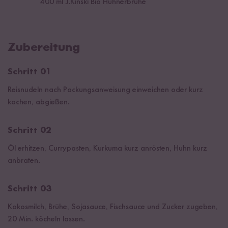
400
ml J.Kinski Bio Hühnerbrühe
Zubereitung
Schritt 01
Reisnudeln nach Packungsanweisung einweichen oder kurz
kochen, abgießen.
Schritt 02
Öl erhitzen, Currypasten, Kurkuma kurz anrösten, Huhn kurz
anbraten.
Schritt 03
Kokosmilch, Brühe, Sojasauce, Fischsauce und Zucker zugeben,
20 Min. köcheln lassen.