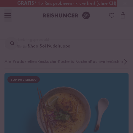
GRATIS
* 4 x Reis probieren - klicke hier! (ohne CH)
Deutschland
Kostenloser Versand
ab 49 €
Lieblingsprodukt
Rezepte
Khao Soi Nudelsuppe
finden ...
Alle Produkte
Reis
Reiskocher
Küche & Kochen
Kochwelten
Schnelle K
TOP #6 LIEBLING