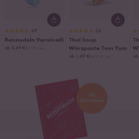
Loading...
Loading
49
26
Reisnudeln Vermicelli
Thai Soup
Th
ab 3,49 €
Würzpaste Tom Yum
W
8,73 € / kg
ab 1,69 €
ab
56,33 € / kg