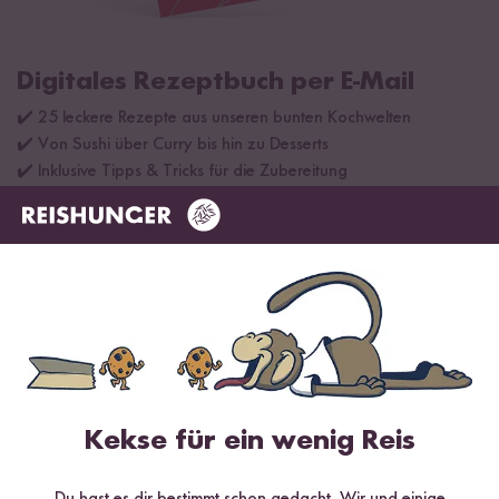
Digitales Rezeptbuch per E-Mail
✔️ 25 leckere Rezepte aus unseren bunten Kochwelten
✔️ Von Sushi über Curry bis hin zu Desserts
✔️ Inklusive Tipps & Tricks für die Zubereitung
Jetzt sichern
*Das Digitale Rezeptbuch wird dir nach vollständiger Anmeldung zum Newsletter
per E-Mail zugeschickt.
Kekse für ein wenig Reis
Mehr Rezepte mit Bio Reisnudel Sticks
Du hast es dir bestimmt schon gedacht. Wir und einige