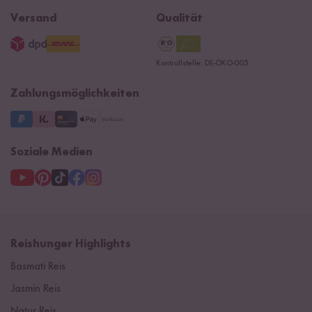
Widerrufsrecht
B2B
Navacopah
Versand
Qualität
AGB
Jobs
15 Jahre Reishunger
Datenschutzerklärung
Presse
Kontrollstelle: DE-ÖKO-005
Impressum
Supermarkt
NEU
Zahlungsmöglichkeiten
3 Jahre Garantie
Soziale Medien
Reishunger Highlights
Basmati Reis
Jasmin Reis
Natur Reis