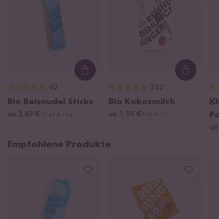
Loading...
Loading
62
222
Bio Reisnudel Sticks
Bio Kokosmilch
Kh
ab 3,69 €
ab 1,99 €
P
18,45 € / kg
7,96 € / L
ab
Empfohlene Produkte