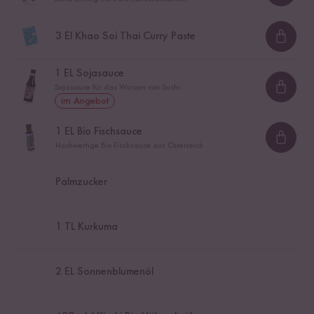
3
El Khao Soi Thai Curry Paste
Loadi
1
EL Sojasauce
Sojasauce für das Würzen von Sushi
Loadi
im Angebot
1
EL Bio Fischsauce
Loadi
Hochwertige Bio Fischsauce aus Österreich
Palmzucker
1
TL Kurkuma
2
EL Sonnenblumenöl