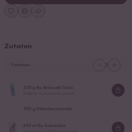
Zutaten
Portionen
3
200
g Bio Reisnudel Sticks
Loadi
Perfekt für asiatische Wok Gerichte
300
g Hähnchenschenkel
400
ml Bio Kokosmilch
Loadi
Extra cremig mit 50% Kokosnussanteil