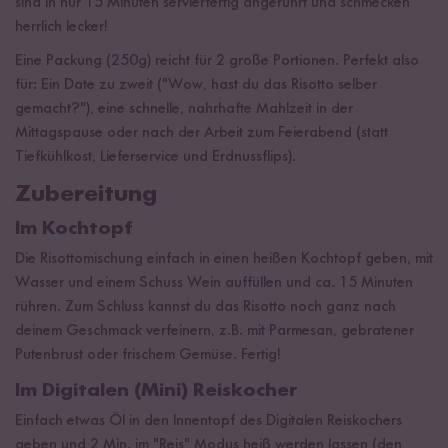
sind in nur 15 Minuten servierfertig angerührt und schmecken
herrlich lecker!
Eine Packung (250g) reicht für 2 große Portionen. Perfekt also
für: Ein Date zu zweit ("Wow, hast du das Risotto selber
gemacht?"), eine schnelle, nahrhafte Mahlzeit in der
Mittagspause oder nach der Arbeit zum Feierabend (statt
Tiefkühlkost, Lieferservice und Erdnussflips).
Zubereitung
Im Kochtopf
Die Risottomischung einfach in einen heißen Kochtopf geben, mit
Wasser und einem Schuss Wein auffüllen und ca. 15 Minuten
rühren. Zum Schluss kannst du das Risotto noch ganz nach
deinem Geschmack verfeinern, z.B. mit Parmesan, gebratener
Putenbrust oder frischem Gemüse. Fertig!
Im Digitalen (Mini) Reiskocher
Einfach etwas Öl in den Innentopf des Digitalen Reiskochers
geben und 2 Min. im "Reis" Modus heiß werden lassen (den