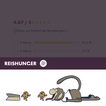
4.67 / 5
Infos zur Echtheit der Bewertungen
5 Sterne
85.2 %
4 Sterne
3.7 %
3 Sterne
7.4 %
2 Sterne
0 %
1 Stern
3.7 %
Bewerte dieses Produkt