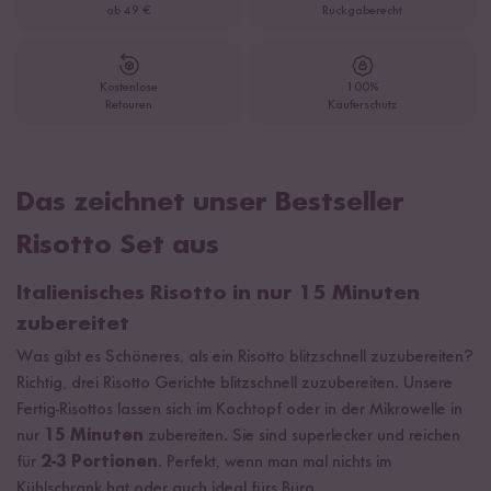
ab 49 €
Rückgaberecht
Kostenlose
100%
Retouren
Käuferschutz
Das zeichnet unser Bestseller
Risotto Set aus
Italienisches Risotto in nur 15 Minuten
zubereitet
Was gibt es Schöneres, als ein Risotto blitzschnell zuzubereiten?
Richtig, drei Risotto Gerichte blitzschnell zuzubereiten. Unsere
Fertig-Risottos lassen sich im Kochtopf oder in der Mikrowelle in
nur
15 Minuten
zubereiten. Sie sind superlecker und reichen
für
2-3 Portionen
. Perfekt, wenn man mal nichts im
Kühlschrank hat oder auch ideal fürs Büro.