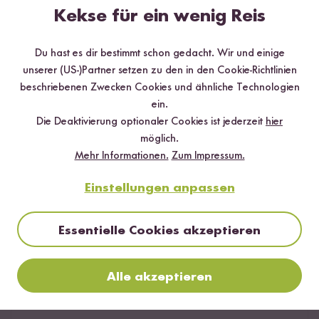
Kekse für ein wenig Reis
Du hast es dir bestimmt schon gedacht. Wir und einige
Hilfreichste
Neueste
Höchste Bewertung
Niedrigste Bewertung
unserer (US-)Partner setzen zu den in den Cookie-Richtlinien
beschriebenen Zwecken Cookies und ähnliche Technologien
ein.
Die Deaktivierung optionaler Cookies ist jederzeit
hier
Julia Haseloff
02.07.2018
möglich.
Mehr Informationen.
Zum Impressum.
Ich liebe die 3 Risottos!! Das Beste daran ist, dass man
einfach so schnell ein super leckeres Gericht gekocht
Einstellungen anpassen
hat. Ob für Mittag oder Abend!!!
6
Personen fanden diese Antwort hilfreich
Essentielle Cookies akzeptieren
Melden
Alle akzeptieren