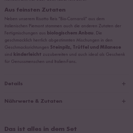
Aus feinsten Zutaten
Neben unserem Risotto Reis "Bio-Carnaroli" aus dem
italienischen Piemont stammen auch die anderen Zutaten der
Fertigmischungen aus
biologischem Anbau
. Die
geschmacklich herrlich abgestimmten Mischungen in den
Geschmacksrichtungen
Steinpilz, Trüffel und Milanese
sind
kinderleicht
zuzubereiten und auch ideal als Geschenk
für Genussmenschen und Italien-Fans.
Details
Bestseller Risotto Set Inhalt
Nährwerte & Zutaten
Bio-Risotto Steinpilz aus Italien (250g)
Risotto Trüffel aus Italien (250g)
Bio-Risotto Steinpilz
Bio-Risotto Milanese aus Italien (250g)
Das ist alles in dem Set