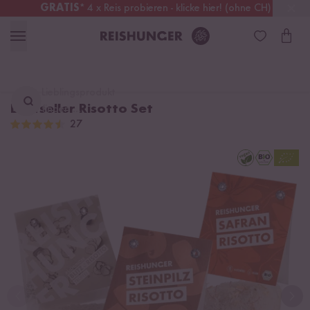
GRATIS
* 4 x Reis probieren - klicke hier! (ohne CH)
Deutschland
Kostenloser Versand
ab 49 €
Lieblingsprodukt
Bestseller Risotto Set
finden ...
27