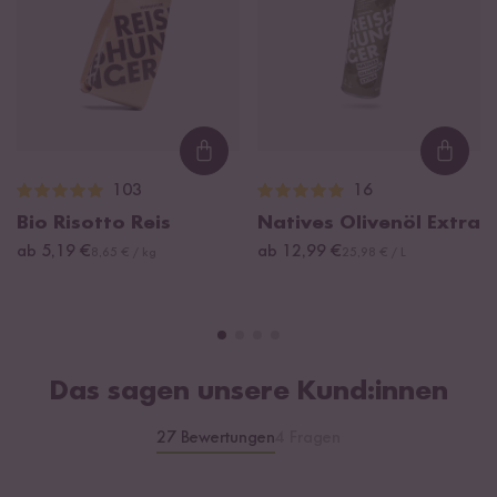
Loading...
Loadi
103
16
Bio Risotto Reis
Natives Olivenöl Extra
ab 5,19 €
ab 12,99 €
8,65 € / kg
25,98 € / L
Das sagen unsere Kund:innen
27 Bewertungen
4 Fragen