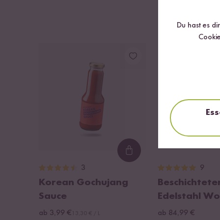
Du hast es di
Cookie
BESTSELLER
Ess
Loading...
3
9
Korean Gochujang
Beschichtete
Sauce
Edelstahl Wo
ab 3,99 €
ab 84,99 €
13,30 € / L