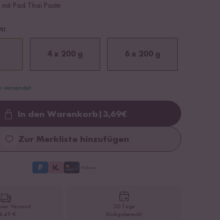
 mit Pad Thai Paste
n:
4 x 200 g
6 x 200 g
n versendet
In den Warenkorb
|
3,69
€
Loading...
Zur Merkliste hinzufügen
oser Versand
30 Tage
b 49 €
Rückgaberecht