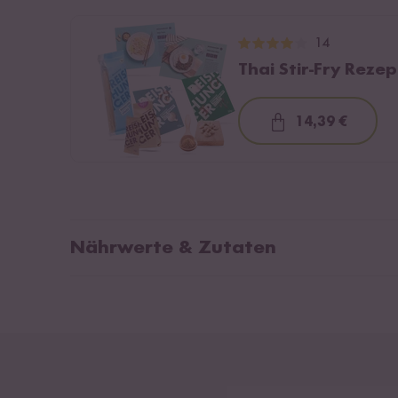
14
Thai Stir-Fry Reze
14,39 €
Loading...
Nährwerte & Zutaten
Reis
Reisnudel Sticks
*aus
Kontr
Durchschnittliche Nährwerte pro 100g:
Brennwert
1499 kJ / 353 kcal