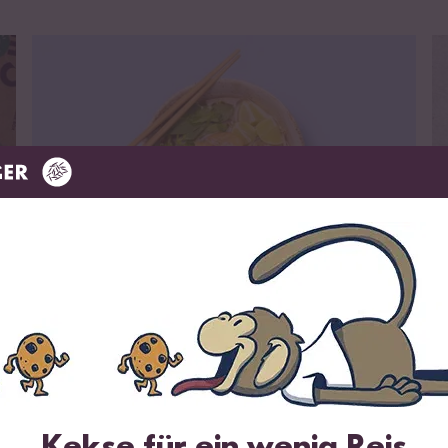
zum Rezept
Vegan
35 min
Vegane Pho Suppe
R
Kekse für ein wenig Reis