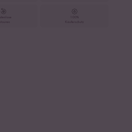
stenlose
100%
etouren
Käuferschutz