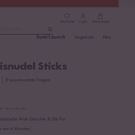
(4.81)
Trusted Shops
Merkliste
Login
Warenkorb
dukt finden ...
Sumi Launch
Angebote
Neu
isnudel Sticks
5 beantwortete Fragen
zgl. Versandkosten
 asiatische Wok Gerichte & Stir Fry
in nur 4 Minuten