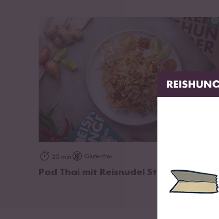
Fett
0,7 g
davon gesättigte Fettsäuren
0,3 g
Kohlenhydrate
80 g
davon Zucker
0 g
Eiweiß
6,2 g
Salz
0,63 g
zum Rezept
Glutenfrei
20 min
Pad Thai mit Reisnudel Sticks