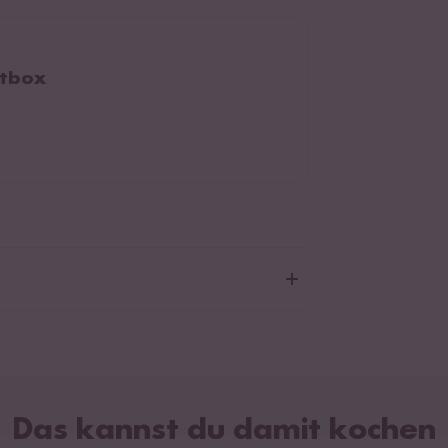
ptbox
nudel Sticks: Weißer Reis*.
 kontrolliert biologischem Anbau mit der
ollstelle FR-BIO-10.
Das kannst du damit kochen