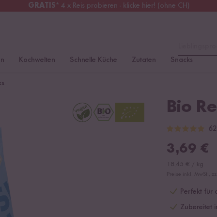
GRATIS
* 4 x Reis probieren - klicke hier! (ohne CH)
tschland
Kostenloser Versand
ab 49 €
Lieblingspro
en
Kochwelten
Schnelle Küche
Zutaten
Snacks
ks
Bio Re
62
3,69
€
18,45
€
/
kg
Preise inkl. MwSt., z
Perfekt für
Zubereitet 