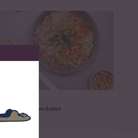
zum Rezept
20 min
eisnudel-Sesam-Salat