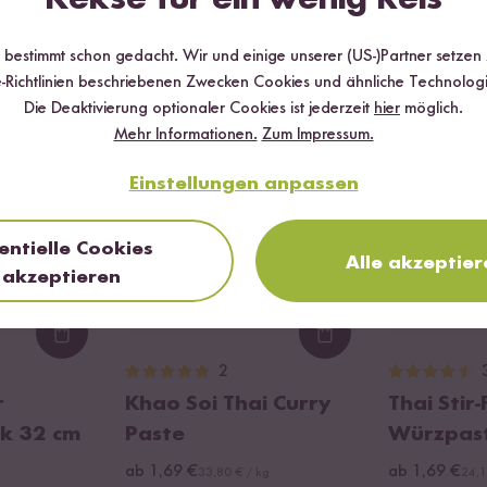
Wird oft zusammen gekauft
r bestimmt schon gedacht. Wir und einige unserer (US-)Partner setzen
-Richtlinien beschriebenen Zwecken Cookies und ähnliche Technologi
Die Deaktivierung optionaler Cookies ist jederzeit
hier
möglich.
Mehr Informationen.
Zum Impressum.
Einstellungen anpassen
entielle Cookies
Alle akzeptier
akzeptieren
Loading...
Loading...
2
r
Khao Soi Thai Curry
Thai Stir-
k 32 cm
Paste
Würzpast
ab 1,69 €
ab 1,69 €
33,80 € / kg
24,1