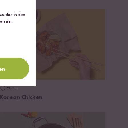
 zu den in den
en ein.
en
zum Rezept
50 min
Korean Chicken