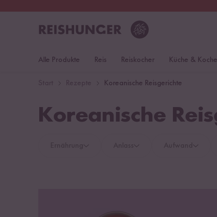
30 Tage
Rückgaberecht
Deu
Alle Produkte
Reis
Reiskocher
Küche & Koch
Start
Rezepte
Koreanische Reisgerichte
Koreanische Reis
Ernährung
Anlass
Aufwand