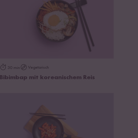
zum Rezept
Vegetarisch
30 min
Bibimbap mit koreanischem Reis