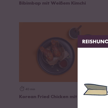
Bibimbap mit Weißem Kimchi
zum Rezept
40 min
Korean Fried Chicken mit Reis