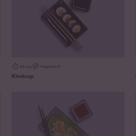
zum Rezept
Vegetarisch
40 min
Kimbap