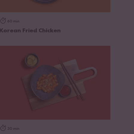
zum Rezept
60 min
Korean Fried Chicken
zum Rezept
30 min