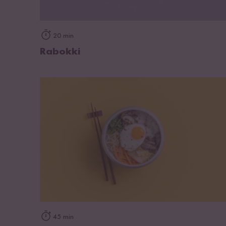
zum Rezept
20 min
Rabokki
zum Rezept
45 min