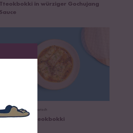
Tteokbokki in würziger Gochujang
Sauce
zum Rezept
Vegetarisch
35 min
Reispapier Tteokbokki