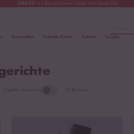
GRATIS
* 4 x Reis probieren - klicke hier! (ohne CH)
tschland
Kostenloser Versand
ab 49 €
Lieblingspro
en
Kochwelten
Schnelle Küche
Zutaten
Snacks
gerichte
Digitaler Reiskocher
32 Rezepte