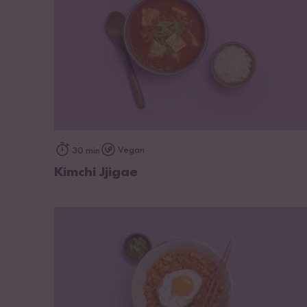
zum Rezept
Vegan
30 min
Kimchi Jjigae