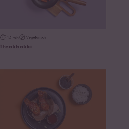
zum Rezept
Vegetarisch
15 min
Tteokbokki