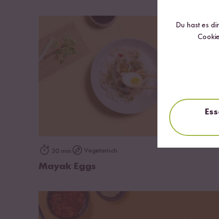
Du hast es di
Cookie
Ess
zum Rezept
Vegetarisch
30 min
Mayak Eggs