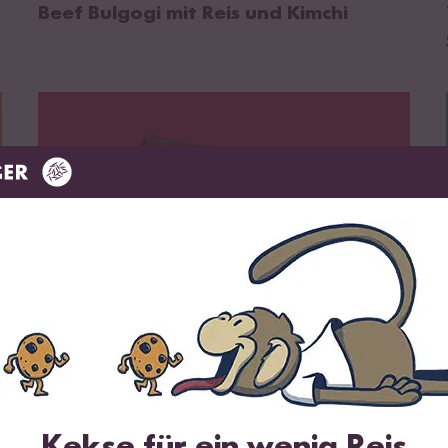
Beef Bulgogi mit Reis und Kimchi
zum Rezept
35 min
Soy Garlic Chicken mit Reis und wildem
Brokkoli
Kekse für ein wenig Reis