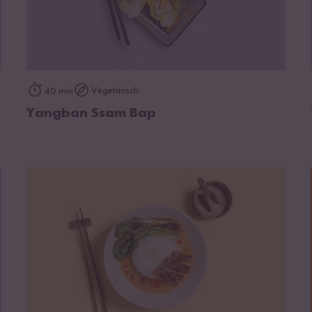
zum Rezept
Vegetarisch
40 min
Yangban Ssam Bap