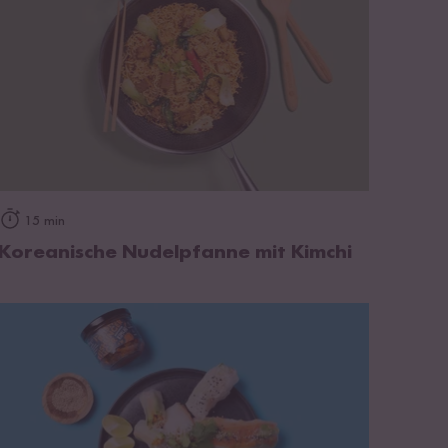
zum Rezept
15 min
Koreanische Nudelpfanne mit Kimchi