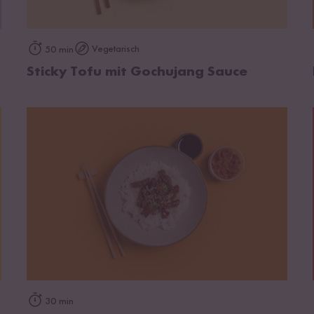
zum Rezept
Vegetarisch
50 min
Sticky Tofu mit Gochujang Sauce
zum Rezept
30 min