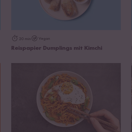
zum Rezept
Vegan
20 min
Reispapier Dumplings mit Kimchi