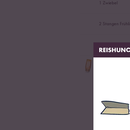
1
Zwiebel
2
Stangen Frühl
0,25
TL Knoblau
2
EL Bio Reissiru
Alternatives Süßungsm
2
TL Pflaumensi
0,25
TL Schwarz
1,5
EL Gochujan