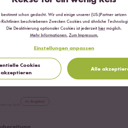
r bestimmt schon gedacht. Wir und einige unserer (US-)Partner setzen
-Richtlinien beschriebenen Zwecken Cookies und ähnliche Technologi
Die Deaktivierung optionaler Cookies ist jederzeit
hier
möglich.
Mehr Informationen.
Zum Impressum.
Einstellungen anpassen
im Angebot
ung von Sushi Reis
entielle Cookies
Alle akzeptier
akzeptieren
l
im Angebot
l aus geröstetem Sesam
im Angebot
rzen von Sushi
 Zubereitung