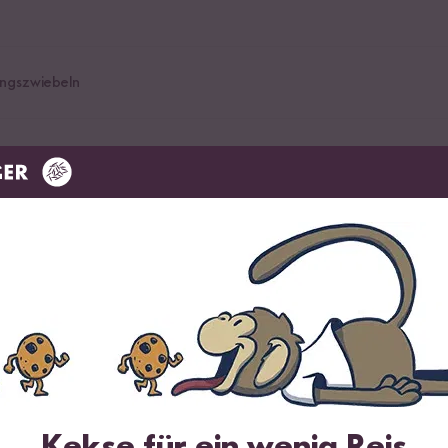
ingszwiebeln
chpulver
p
ittel zu Kristallzucker aus Reis
rup
er Pfeffer, gemahlen
Kekse für ein wenig Reis
g Paste