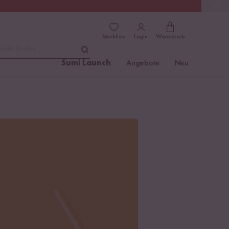
(4.81)
Trusted Shops
Merkliste
Login
Warenkorb
dukt finden ...
Sumi Launch
Angebote
Neu