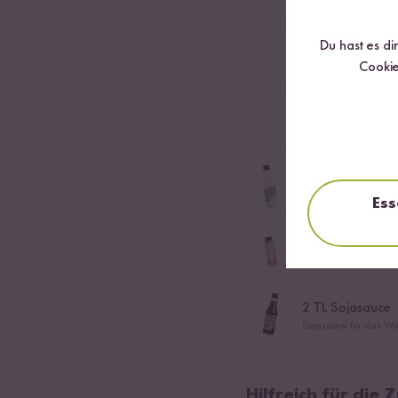
Du hast es di
2
TL Chilipulver
Cookie
2
EL Mirin
2
TL Reisessig
Essig für die Veredel
Ess
2
TL Bio Sesamö
Kaltgepresstes Bio-Ö
2
TL Sojasauce
Sojasauce für das Wü
Hilfreich für die