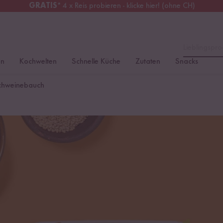
GRATIS
* 4 x Reis probieren - klicke hier! (ohne CH)
tschland
Kostenloser Versand
ab 49 €
Lieblingspro
en
Kochwelten
Schnelle Küche
Zutaten
Snacks
Schweinebauch