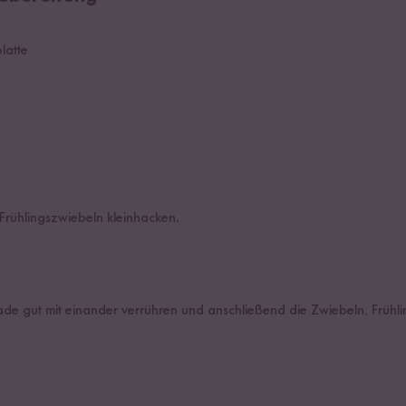
platte
rühlingszwiebeln kleinhacken.
nade gut mit einander verrühren und anschließend die Zwiebeln, Früh