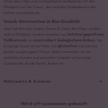
Onion Reis Chips zum würzig-frischen Leckerbissen für den
Filmabend auf der Couch, den nächsten Spieleabend oder
einfach zwischendurch.
Snack Alternative in Bio-Qualität
Jetzt halt dich fest: unsere Cheese & Onion Reis Chips werden
nicht in Öl frittiert, sondern bestehen aus
fettfrei gepufftem
Vollkornreis
aus
kontrolliert biologischem Anbau
. Der
knusprige Snack ist von Natur aus
glutenfrei
und hat eine
perfekt ausgewogene Würze. Dabei verwenden wir nur
natürliche Aromen und verzichten komplett auf unnötige
Zusatzstoffe. Runde Sache, finden wir.
Nährwerte & Zutaten
Bio Reis Chips Cheese & Onion
Wird oft zusammen gekauft
Durchschnittliche Nährwerte pro 100 g: