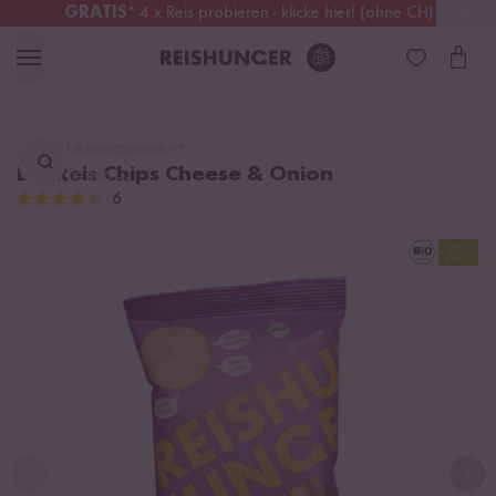
GRATIS
* 4 x Reis probieren - klicke hier! (ohne CH)
Deutschland
Kostenloser Versand
ab 49 €
Lieblingsprodukt
Bio Reis Chips Cheese & Onion
finden ...
6