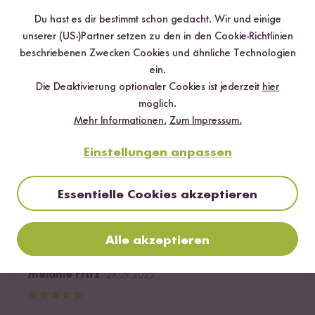
Du hast es dir bestimmt schon gedacht. Wir und einige
Löwenmäulchen62
09.10.2025
unserer (US-)Partner setzen zu den in den Cookie-Richtlinien
beschriebenen Zwecken Cookies und ähnliche Technologien
ein.
Die Reis Chips sind schön knusprig und schmecken ganz
Die Deaktivierung optionaler Cookies ist jederzeit
hier
lecker. Mir gefällt, dass sie nicht so fettig sind wie
möglich.
normale Kartoffelchips, allerdings sind sie mir einen Tick
Mehr Informationen.
Zum Impressum.
zu salzig. Schmecken nur leicht nach Cheese & Onion,
aber das hat mich nicht gestört.
Einstellungen anpassen
0
Personen fanden diese Antwort hilfreich
Essentielle Cookies akzeptieren
Melden
Alle akzeptieren
Melanie Fritz
29.09.2025