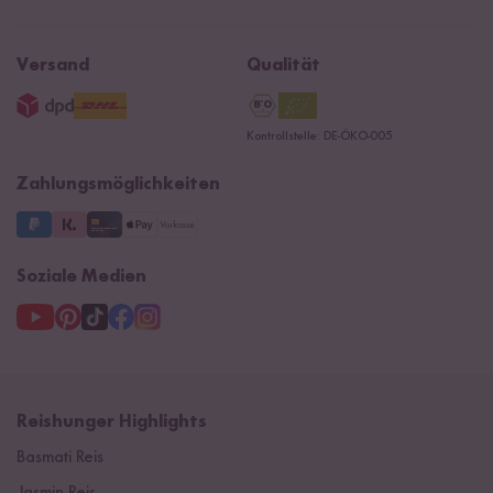
Kontaktformular
Affiliate
Rezepte
Ersatzteile
Widerrufsrecht
B2B
Navacopah
Versand
Qualität
AGB
Jobs
15 Jahre Reishunger
Datenschutzerklärung
Presse
Kontrollstelle: DE-ÖKO-005
Impressum
Supermarkt
NEU
Zahlungsmöglichkeiten
3 Jahre Garantie
Soziale Medien
Reishunger Highlights
Basmati Reis