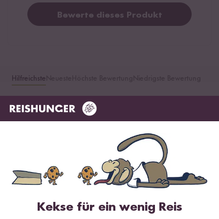
Bewerte dieses Produkt
Hilfreichste
Neueste
Höchste Bewertung
Niedrigste Bewertung
Julian
20.12.2025
Ich finde dieses Produkt sehr lecker 😋
0
Personen fanden diese Antwort hilfreich
Melden
Kekse für ein wenig Reis