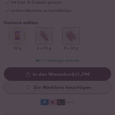
Mit Käse, & Zwiebeln gewürzt
Leckere Alternative zu Kartoffelchips
Variante wählen:
50 g
4 x 50 g
8 x 50 g
In 1-3 Werktagen versendet
In den Warenkorb
|
1,79
€
Loading...
Zur Merkliste hinzufügen