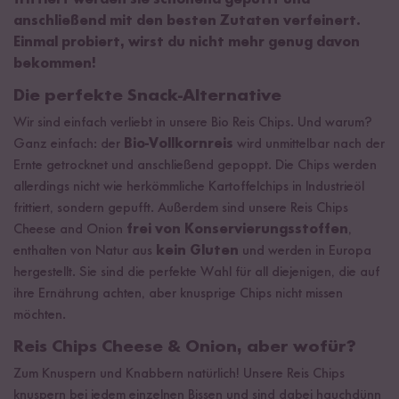
frittiert werden sie schonend gepufft und
anschließend mit den besten Zutaten verfeinert.
Einmal probiert, wirst du nicht mehr genug davon
bekommen!
Die perfekte Snack-Alternative
Wir sind einfach verliebt in unsere Bio Reis Chips. Und warum?
Ganz einfach: der
Bio-Vollkornreis
wird unmittelbar nach der
Ernte getrocknet und anschließend gepoppt. Die Chips werden
allerdings nicht wie herkömmliche Kartoffelchips in Industrieöl
frittiert, sondern gepufft. Außerdem sind unsere Reis Chips
Cheese and Onion
frei von Konservierungsstoffen
,
enthalten von Natur aus
kein Gluten
und werden in Europa
hergestellt. Sie sind die perfekte Wahl für all diejenigen, die auf
ihre Ernährung achten, aber knusprige Chips nicht missen
möchten.
Reis Chips Cheese & Onion, aber wofür?
Zum Knuspern und Knabbern natürlich! Unsere Reis Chips
knuspern bei jedem einzelnen Bissen und sind dabei hauchdünn