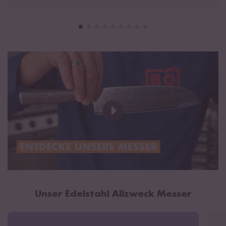
Klingenstärke: 2,1 mm
Gewicht: 88 g
15° Handschliff
Rost- und korrosionsbeständig
Lieferumfang
1 × Edelstahl Allzweck Messer
Hochwertige
Magnet Geschenkbox
Unser Edelstahl Allzweck Messer