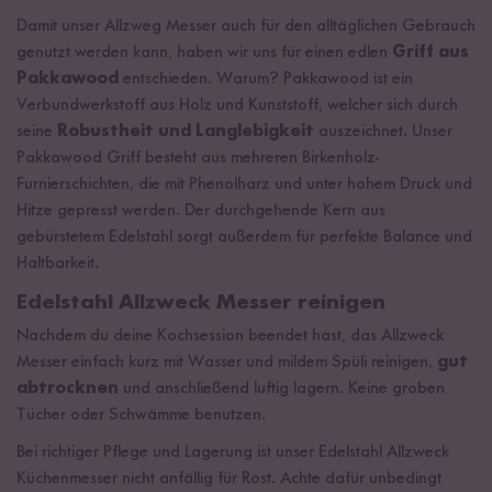
Damit unser Allzweg Messer auch für den alltäglichen Gebrauch
genutzt werden kann, haben wir uns für einen edlen
Griff aus
Pakkawood
entschieden. Warum? Pakkawood ist ein
Verbundwerkstoff aus Holz und Kunststoff, welcher sich durch
seine
Robustheit und Langlebigkeit
auszeichnet. Unser
Pakkawood Griff besteht aus mehreren Birkenholz-
Furnierschichten, die mit Phenolharz und unter hohem Druck und
Hitze gepresst werden. Der durchgehende Kern aus
gebürstetem Edelstahl sorgt außerdem für perfekte Balance und
Haltbarkeit.
Edelstahl Allzweck Messer reinigen
Nachdem du deine Kochsession beendet hast, das Allzweck
Messer einfach kurz mit Wasser und mildem Spüli reinigen,
gut
abtrocknen
und anschließend luftig lagern. Keine groben
Tücher oder Schwämme benutzen.
Bei richtiger Pflege und Lagerung ist unser Edelstahl Allzweck
Küchenmesser nicht anfällig für Rost. Achte dafür unbedingt