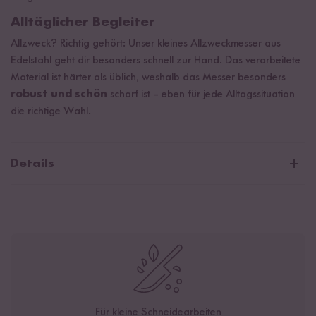
Alltäglicher Begleiter
Allzweck? Richtig gehört: Unser kleines Allzweckmesser aus
Edelstahl geht dir besonders schnell zur Hand. Das verarbeitete
Material ist härter als üblich, weshalb das Messer besonders
robust und schön
scharf ist – eben für jede Alltagssituation
die richtige Wahl.
Details
Hochwertiger Edelstahl aus Deutschland
Härtegrad: 56-58 HRC
Griff aus Pakkaholz
Klingenlänge: 12,5 cm
Gesamtlänge: 24,1 cm
Klingenhöhe: 2,2 cm
Für kleine Schneidearbeiten