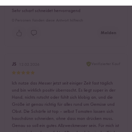
Sehr scharf schneidet hervorragend
0
Personen fanden diese Antwort hilfreich
Melden
Verifizierter Kauf
JS
12.02.2026
Ich nutze das Messer jetzt seit einiger Zeit fast täglich
und bin wirklich positiv überrascht. Es liegt super in der
Hand, nichts rutscht oder fühlt sich klobig an, und die
Größe ist genau richtig für alles rund um Gemüse und
Obst. Die Schärfe ist top – selbst Tomaten lassen sich
hauchdünn schneiden, ohne dass man drücken muss.
Genau so soll ein gutes Allzweckmesser sein. Für mich ist