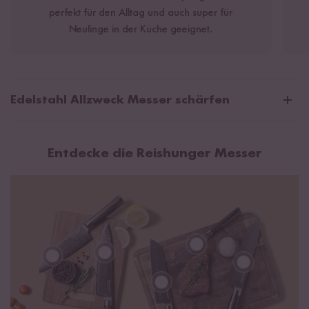
perfekt für den Alltag und auch super für
Neulinge in der Küche geeignet.
Edelstahl Allzweck Messer schärfen
Regelmäßiges Schärfen hält die Klinge sauber und fit für die
nächste Kochsession.
Entdecke die Reishunger Messer
Schärfen mit dem Schleifstein
Den Schleifstein ca. 5 Minuten ins Wasser legen (bei Körnung
ab 6000# reicht meist 1 Minute). Den Stein auf eine rutschfeste
Unterlage legen, damit nichts wackelt. Klinge im Winkel von
10°–20° gleichmäßig über den Stein ziehen. Immer schön ruhig
bleiben, gleichmäßige Bewegungen sind das A und O.
Grobstein (z. B. 1000#) für die Grundschärfe Feinstein (z. B.
6000#) für den Feinschliff. Je nach Zustand des Messers: 5–20
Minuten einplanen.