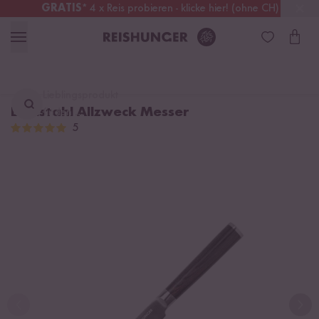
GRATIS
* 4 x Reis probieren - klicke hier! (ohne CH)
Deutschland
Kostenloser Versand
ab 49 €
Lieblingsprodukt
Edelstahl Allzweck Messer
finden ...
5