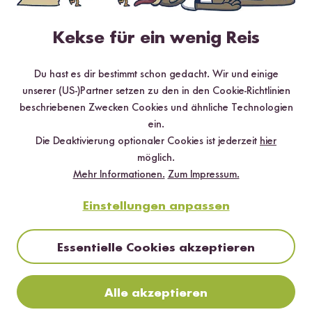
4 Sterne
20 %
Kekse für ein wenig Reis
3 Sterne
0 %
2 Sterne
0 %
Du hast es dir bestimmt schon gedacht. Wir und einige
1 Stern
0 %
unserer (US-)Partner setzen zu den in den Cookie-Richtlinien
beschriebenen Zwecken Cookies und ähnliche Technologien
ein.
Bewerte dieses Produkt
Die Deaktivierung optionaler Cookies ist jederzeit
hier
möglich.
Mehr Informationen.
Zum Impressum.
Einstellungen anpassen
Hilfreichste
Neueste
Höchste Bewertung
Niedrigste Bewertung
Essentielle Cookies akzeptieren
Alle akzeptieren
Bieni
10.07.2026