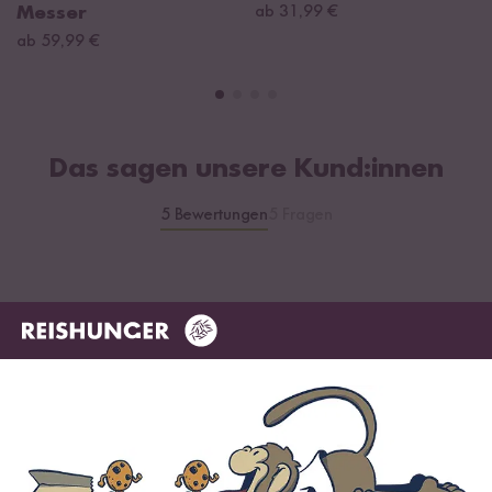
Messer
ab 31,99 €
ab 59,99 €
Das sagen unsere Kund:innen
5 Bewertungen
5 Fragen
4.8 / 5
Infos zur Echtheit der Bewertungen
5 Sterne
80 %