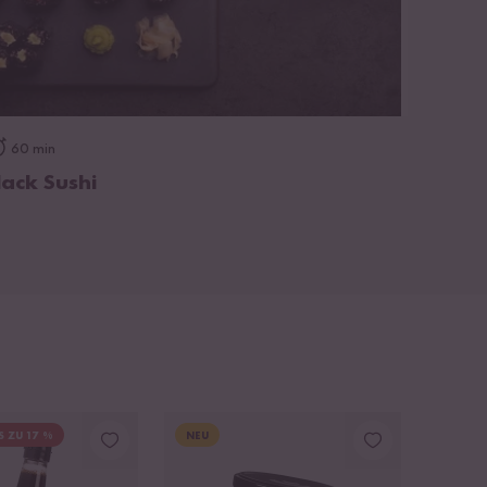
zum Rezept
60 min
lack Sushi
S ZU 17 %
NEU