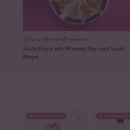
zum Rezept
Vegan
Vegetarisch
60 min
Sushi Pizza mit Wasabi Dip und Sushi
Mayo
DU SPARST BIS ZU 20 %
DU SPARST BIS ZU 1