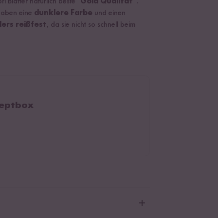
 Blätter natürlich beste "
Gold Qualität"
.
aben eine
dunklere Farbe
und einen
ers reißfest
, da sie nicht so schnell beim
zeptbox