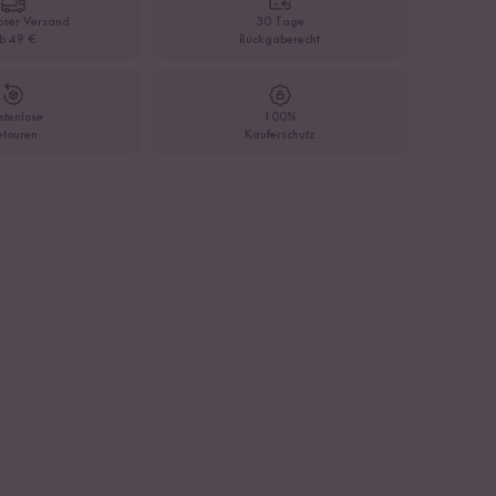
oser Versand
30 Tage
b 49 €
Rückgaberecht
stenlose
100%
etouren
Käuferschutz