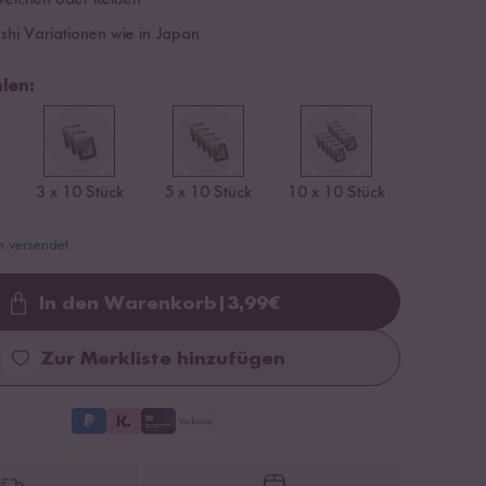
weichen oder Reißen
shi Variationen wie in Japan
len:
3 x 10 Stück
5 x 10 Stück
10 x 10 Stück
n versendet
In den Warenkorb
|
3,99
€
Loading...
Zur Merkliste hinzufügen