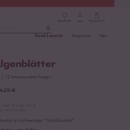
(4.81)
Trusted Shops
Merkliste
Login
Warenkorb
dukt finden ...
Sumi Launch
Angebote
Neu
lgenblätter
12 beantwortete Fragen
4,29
€
r letzten 30 Tage:
4,29 €
zgl. Versandkosten
hmack in hochwertiger "Gold-Qualität"