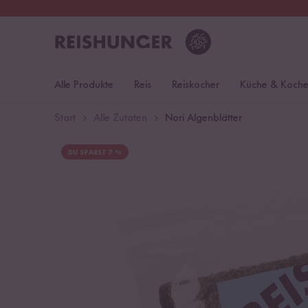
30 Tage
Rückgaberecht
Deu
Alle Produkte
Reis
Reiskocher
Küche & Koch
Start
Alle Zutaten
Nori Algenblätter
DU SPARST 7 %