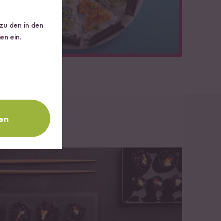
 zu den in den
en ein.
en