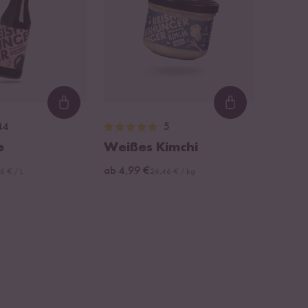
Loading...
Loading...
44
5
e
Weißes Kimchi
ab 4,99 €
6 € / L
26,46 € / kg