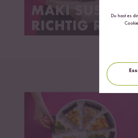
Du hast es di
Cookie
Ess