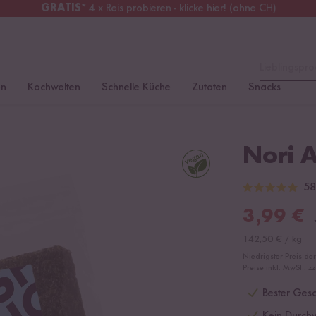
GRATIS
* 4 x Reis probieren - klicke hier! (ohne CH)
tschland
Kostenloser Versand
ab 49 €
Lieblingspro
en
Kochwelten
Schnelle Küche
Zutaten
Snacks
Nori A
58
3,99
€
142,50
€
/
kg
Niedrigster Preis de
Preise inkl. MwSt., z
Bester Gesc