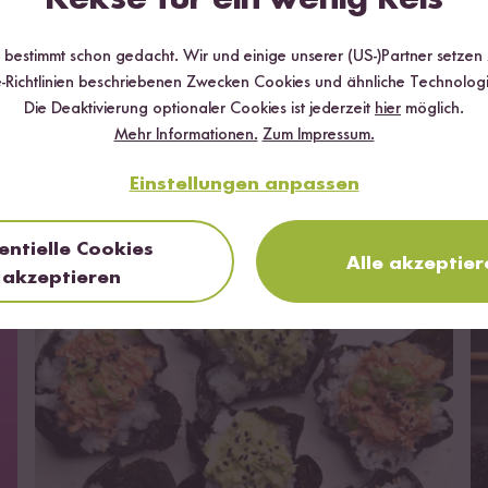
r bestimmt schon gedacht. Wir und einige unserer (US-)Partner setzen
-Richtlinien beschriebenen Zwecken Cookies und ähnliche Technologi
Die Deaktivierung optionaler Cookies ist jederzeit
hier
möglich.
Mehr Informationen.
Zum Impressum.
Einstellungen anpassen
entielle Cookies
Das kannst du damit kochen
Alle akzeptier
akzeptieren