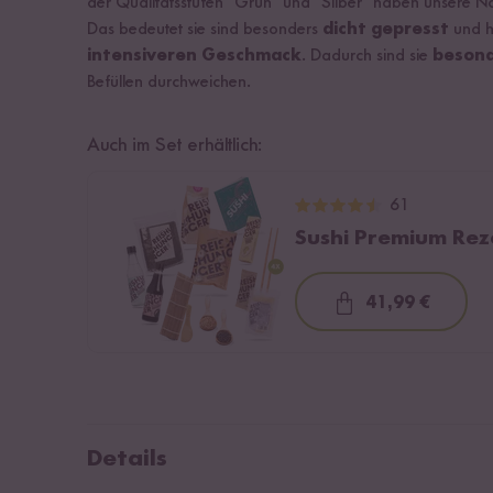
der Qualitätsstufen "Grün" und "Silber" haben unsere Nori
Das bedeutet sie sind besonders
dicht gepresst
und h
intensiveren Geschmack
. Dadurch sind sie
besond
Befüllen durchweichen.
Auch im Set erhältlich:
61
Sushi Premium Re
41,99 €
Loading...
Details