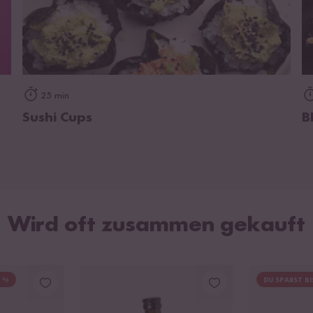
zum Rezept
25 min
Sushi Cups
B
Wird oft zusammen gekauft
5 %
DU SPARST BI