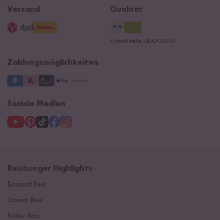
Widerrufsrecht
B2B
Navacopah
Versand
Qualität
AGB
Jobs
15 Jahre Reishunger
Datenschutzerklärung
Presse
Kontrollstelle: DE-ÖKO-005
Impressum
Supermarkt
NEU
Zahlungsmöglichkeiten
3 Jahre Garantie
Soziale Medien
Reishunger Highlights
Basmati Reis
Jasmin Reis
Natur Reis