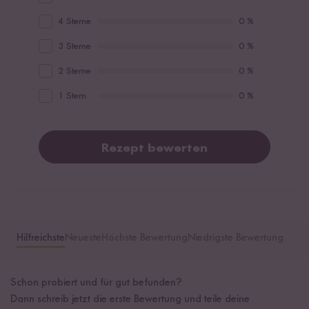
4 Sterne
0 %
3 Sterne
0 %
2 Sterne
0 %
1 Stern
0 %
Rezept bewerten
Hilfreichste
Neueste
Höchste Bewertung
Niedrigste Bewertung
Schon probiert und für gut befunden?
Dann schreib jetzt die erste Bewertung und teile deine