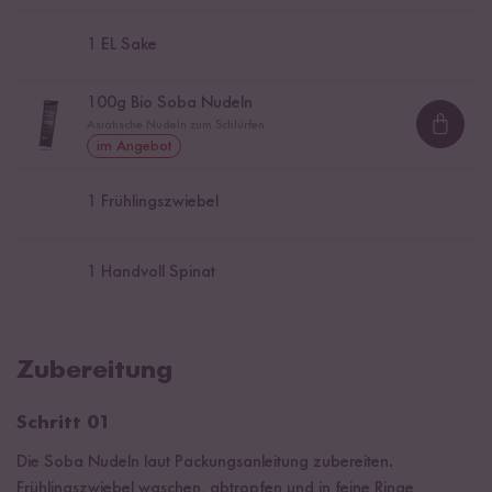
1
EL Sake
100
g Bio Soba Nudeln
Asiatische Nudeln zum Schlürfen
Loadi
im Angebot
1
Frühlingszwiebel
1
Handvoll Spinat
Zubereitung
Schritt 01
Die Soba Nudeln laut Packungsanleitung zubereiten.
Frühlingszwiebel waschen, abtropfen und in feine Ringe