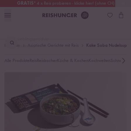
GRATIS
* 4 x Reis probieren - klicke hier! (ohne CH)
Deutschland
Kostenloser Versand
ab 49 €
Lieblingsprodukt
Rezepte
Asiatische Gerichte mit Reis
Kake Soba Nudelsupp
finden ...
Alle Produkte
Reis
Reiskocher
Küche & Kochen
Kochwelten
Schnelle K