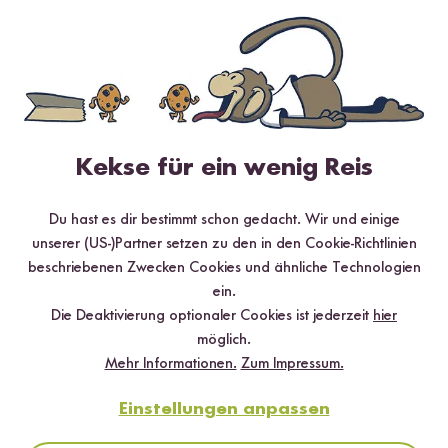
Kekse für ein wenig Reis
Du hast es dir bestimmt schon gedacht. Wir und einige
Vegan
Vegetarisch
Glutenfrei
60 min
unserer (US-)Partner setzen zu den in den Cookie-Richtlinien
beschriebenen Zwecken Cookies und ähnliche Technologien
Stir Fry mit Tofu im Wok
ein.
Die Deaktivierung optionaler Cookies ist jederzeit
hier
möglich.
Mehr Informationen.
Zum Impressum.
Einstellungen anpassen