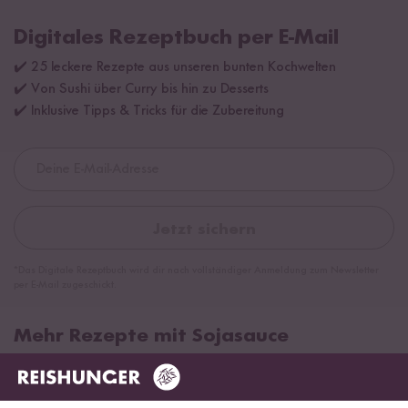
Digitales Rezeptbuch per E-Mail
✔️ 25 leckere Rezepte aus unseren bunten Kochwelten
✔️ Von Sushi über Curry bis hin zu Desserts
✔️ Inklusive Tipps & Tricks für die Zubereitung
Jetzt sichern
*Das Digitale Rezeptbuch wird dir nach vollständiger Anmeldung zum Newsletter
per E-Mail zugeschickt.
Mehr Rezepte mit Sojasauce