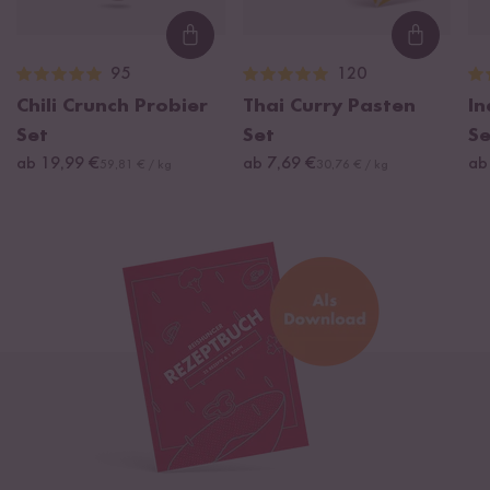
Loading...
Loading
95
120
Chili Crunch Probier
Thai Curry Pasten
In
Set
Set
Se
ab 19,99 €
ab 7,69 €
ab
59,81 € / kg
30,76 € / kg