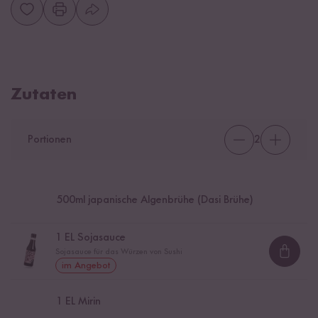
Zutaten
Portionen
2
500
ml japanische Algenbrühe (Dasi Brühe)
1
EL Sojasauce
Sojasauce für das Würzen von Sushi
Loadi
im Angebot
1
EL Mirin