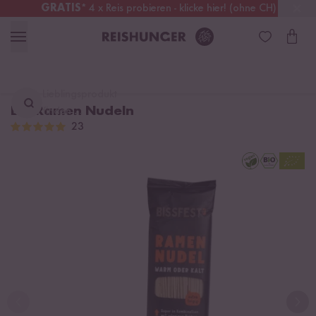
GRATIS
* 4 x Reis probieren - klicke hier! (ohne CH)
Deutschland
Kostenloser Versand
ab 49 €
Lieblingsprodukt
Bio Ramen Nudeln
finden ...
23