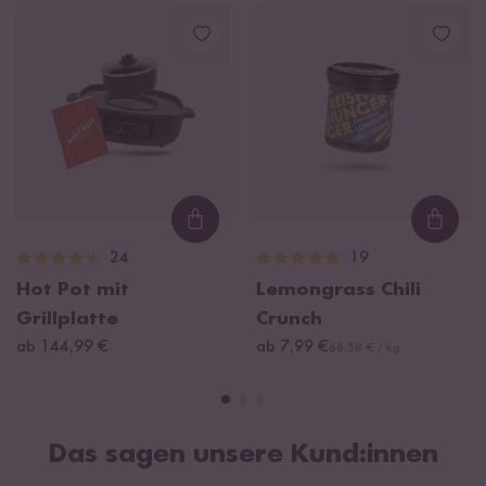
Loading...
Loadi
24
19
Hot Pot mit
Lemongrass Chili
Grillplatte
Crunch
ab 144,99 €
ab 7,99 €
66,58 € / kg
Das sagen unsere Kund:innen