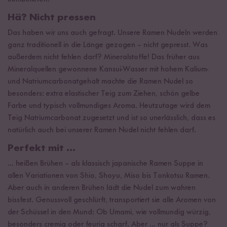
Hä? Nicht pressen
Das haben wir uns auch gefragt. Unsere Ramen Nudeln werden
ganz traditionell in die Länge gezogen – nicht gepresst. Was
außerdem nicht fehlen darf? Mineralstoffe! Das früher aus
Mineralquellen gewonnene Kansui-Wasser mit hohem Kalium-
und Natriumcarbonatgehalt machte die Ramen Nudel so
besonders: extra elastischer Teig zum Ziehen, schön gelbe
Farbe und typisch vollmundiges Aroma. Heutzutage wird dem
Teig Natriumcarbonat zugesetzt und ist so unerlässlich, dass es
natürlich auch bei unserer Ramen Nudel nicht fehlen darf.
Perfekt mit ...
… heißen Brühen – als klassisch japanische Ramen Suppe in
allen Variationen von Shio, Shoyu, Miso bis Tonkotsu Ramen.
Aber auch in anderen Brühen lädt die Nudel zum wahren
bissfest. Genussvoll geschlürft, transportiert sie alle Aromen von
der Schüssel in den Mund: Ob Umami, wie vollmundig würzig,
besonders cremig oder feurig scharf. Aber … nur als Suppe?