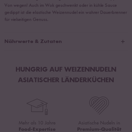
Von wegen! Auch im Wok geschwenkt oder in kühle Sauce
gedippt ist die elastische Weizennudel ein wahrer Dauerbrenner
für vielseitigen Genuss.
Nährwerte & Zutaten
Durchschnittliche Nährwerte pro 100g:
Brennwert
1431 kJ / 342 kcal
HUNGRIG AUF WEIZENNUDELN
Fett
1,5 g
ASIATISCHER LÄNDERKÜCHEN
davon gesättigte Fettsäuren
0,2 g
Kohlenhydrate
68,7 g
davon Zucker
0,5 g
Eiweiß
11,3 g
Salz
0,4 g
Weizenmehl* (Gluten)
, Stabilisatoren: Natriumcarbonat,