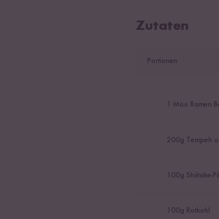
Zutaten
Portionen
1
Miso Ramen B
200
g Tempeh o
100
g Shiitake-Pi
100
g Rotkohl