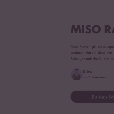
MISO 
Miso Ramen gilt als ausges
anderen daran, dass das G
Stück japanische Küche au
Diba
zur Autorenseite
Zu den Sc