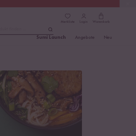
(4.81)
Trusted Shops
Merkliste
Login
Warenkorb
dukt finden ...
Sumi Launch
Angebote
Neu