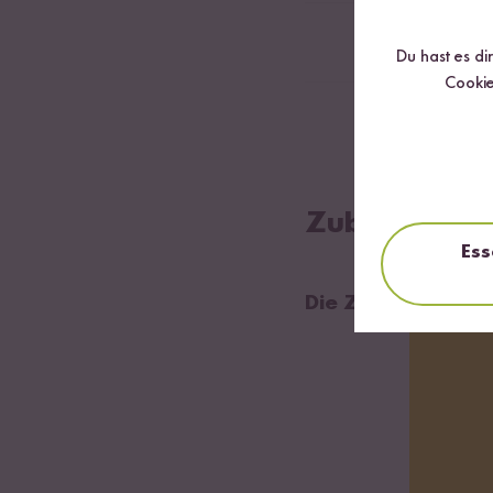
1
cm Ingwer
Du hast es di
Cookie
Neutrales Öl
Zubereitung
Ess
Die Zubereitung 