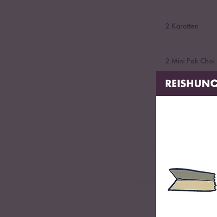
2
Karotten
2
Mini Pak Choi
1
Knoblauchzeh
1
Frühlingszwieb
1
Handvoll Kori
Je
1
EL Sesamöl