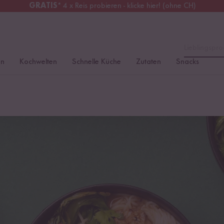
GRATIS
* 4 x Reis probieren - klicke hier! (ohne CH)
tschland
Kostenloser Versand
ab 49 €
Lieblingspro
en
Kochwelten
Schnelle Küche
Zutaten
Snacks