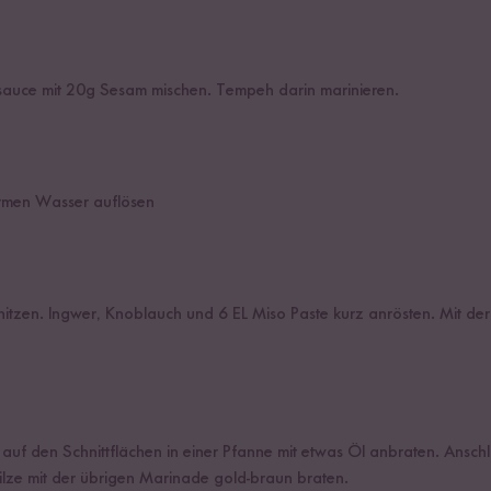
sauce mit 20g Sesam mischen. Tempeh darin marinieren.
rmen Wasser auflösen
hitzen. Ingwer, Knoblauch und 6 EL Miso Paste kurz anrösten. Mit d
uf den Schnittflächen in einer Pfanne mit etwas Öl anbraten. Ansc
lze mit der übrigen Marinade gold-braun braten.