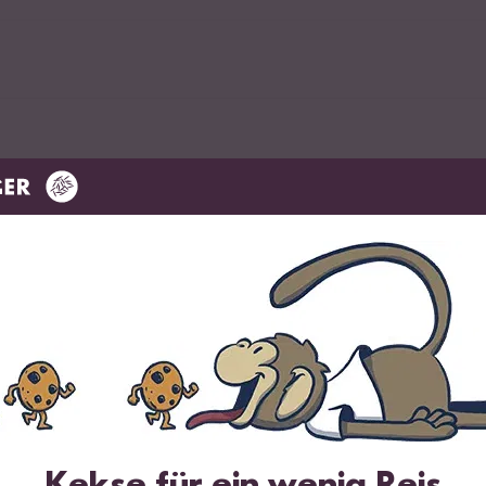
e
el
ander
 und Sojasauce
Kekse für ein wenig Reis