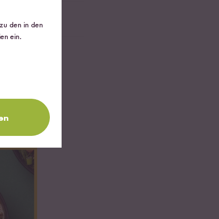
 zu den in den
en ein.
en