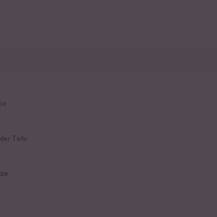
ox
der Tofu
lze