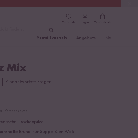
(4.81)
Trusted Shops
Merkliste
Login
Warenkorb
dukt finden ...
Sumi Launch
Angebote
Neu
lz Mix
7 beantwortete Fragen
zgl. Versandkosten
matische Trockenpilze
 herzhafte Brühe, für Suppe & im Wok