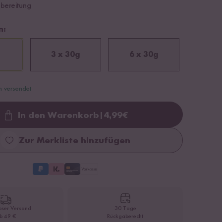
ubereitung
n:
3 x 30g
6 x 30g
n versendet
In den Warenkorb
|
4,99
€
Loading...
Zur Merkliste hinzufügen
oser Versand
30 Tage
b 49 €
Rückgaberecht