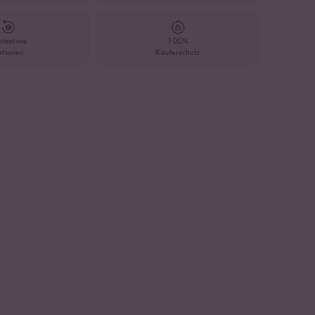
stenlose
100%
etouren
Käuferschutz