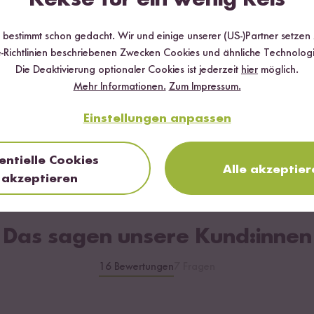
r bestimmt schon gedacht. Wir und einige unserer (US-)Partner setzen
-Richtlinien beschriebenen Zwecken Cookies und ähnliche Technologi
Die Deaktivierung optionaler Cookies ist jederzeit
hier
möglich.
Mehr Informationen.
Zum Impressum.
Loading...
Loading...
23
Einstellungen anpassen
mehr
Bio Ramen Nudeln
Sojasauc
ab 2,29 €
ab 2,99 €
9,16 € / kg
11,9
entielle Cookies
Alle akzeptier
akzeptieren
Das sagen unsere Kund:innen
16 Bewertungen
7 Fragen