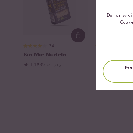
Du hast es di
Cookie
Loading...
24
17
Bio Mie Nudeln
Ramen und 
Kochbuch
ab 1,19 €
4,76 € / kg
Ess
ab 2,49 €