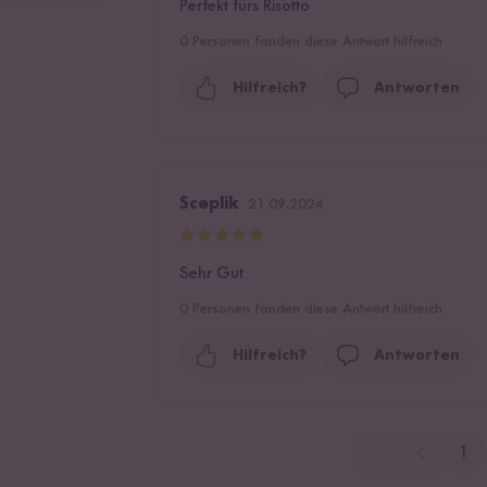
Perfekt fürs Risotto
0
Personen fanden diese Antwort hilfreich
Hilfreich?
Antworten
Sceplik
21.09.2024
Sehr Gut
0
Personen fanden diese Antwort hilfreich
Hilfreich?
Antworten
1