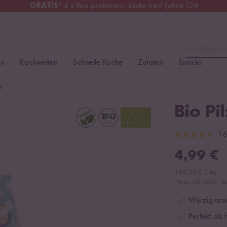
GRATIS
* 4 x Reis probieren - klicke hier! (ohne CH)
tschland
Kostenloser Versand
ab 49 €
Lieblingspro
en
Kochwelten
Schnelle Küche
Zutaten
Snacks
x
Bio Pi
16
4,99
€
166,33
€
/
kg
Preise inkl. MwSt., z
Würzig-aro
Perfekt als