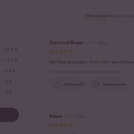
Hilfreichste
Neueste
Höchs
Gertrud Maier
11.11.2024
81.3 %
12.5 %
Die Pilze sind super. Auch nach dem Einwe
6.3 %
0
Personen fanden diese Antwort hilfreich
0 %
Hilfreich?
Antworten
0 %
Klaus
09.11.2024