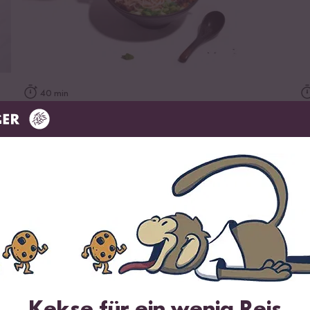
zum Rezept
40 min
Shoyu Ramen
Z
Wird oft zusammen gekauft
DU SPARST BIS ZU 34 %
DU SPARST BI
Kekse für ein wenig Reis