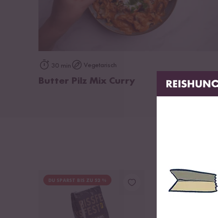
zum Rezept
Vegetarisch
30 min
Butter Pilz Mix Curry
DU SPARST BIS ZU 52 %
DU SPARST 75 %