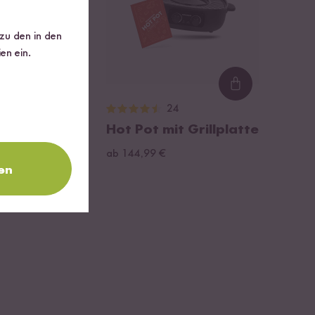
 zu den in den
en ein.
Loading...
Loading...
44
24
e
Hot Pot mit Grillplatte
ab 144,99 €
6 € / L
en