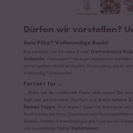
Dürfen wir vorstellen? U
Asia Pilze? Vollmundige Basis!
Das
perfekte Trio für deine Küche:
Getrocknete Kräut
Judasohr
. Getrocknet? Na logo! Aufgekocht entfalten d
sich im ganzen Mund ausbreitet. Etwas salzig, schön wü
Vollmundig? Ehrensache!
Perfekt für ...
... Brühe wie die traditionelle Dashi, aber vegan! Der 
Alge und getrocknetem Thunfisch und ist eine beliebte
Z
Ramen Suppe
. Und vegan? Unser Pilz Mix eignet sich i
Kombination mit etwas Sojasauce und Nori Algenblättern
ähnlich. Perfekte Ramenbedingungen nicht nur für Supp
und aromatische
Curry Variationen
.