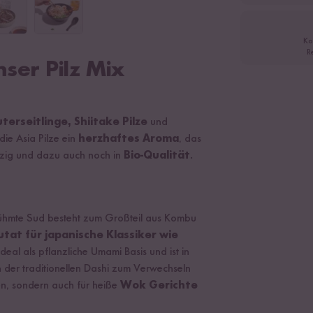
Ko
R
nser Pilz Mix
erseitlinge, Shiitake Pilze
und
ie Asia Pilze ein
herzhaftes Aroma
, das
rzig und dazu auch noch in
Bio-Qualität
.
berühmte Sud besteht zum Großteil aus Kombu
utat für japanische Klassiker wie
deal als pflanzliche Umami Basis und ist in
 der traditionellen Dashi zum Verwechseln
en, sondern auch für heiße
Wok Gerichte