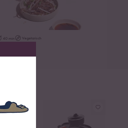
zum Rezept
Vegetarisch
40 min
aru Soba
S ZU 17 %