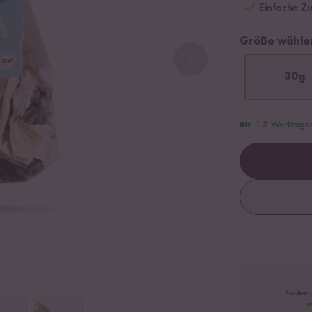
Einfache Z
Größe wähle
30g
In 1-3 Werktage
Kostenl
a