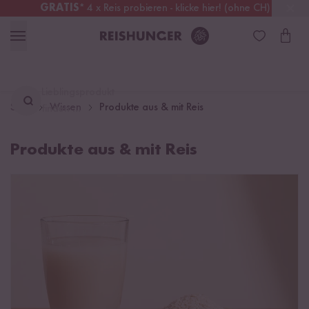
GRATIS
* 4 x Reis probieren - klicke hier! (ohne CH)
Deutschland
Kostenloser Versand
ab 49 €
Lieblingsprodukt
Start
Wissen
Produkte aus & mit Reis
finden ...
Produkte aus & mit Reis
Reismilch, eine Alternative zu Kuhmilch