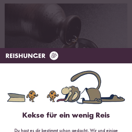
Reisschnaps
Reisschnaps
3 Minuten Lesezeit
Shōchū aus Japan
|
Südostasiatischer Arrak
Kekse für ein wenig Reis
Reis Congee
Du hast es dir bestimmt schon gedacht. Wir und einige