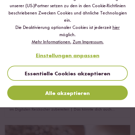
unserer (US-)Partner setzen zu den in den Cookie-Richtlinien
beschriebenen Zwecken Cookies und ähnliche Technologien
ein.
Die Deaktivierung optionaler Cookies ist jederzeit
hier
möglich.
Mehr Informationen.
Zum Impressum.
Einstellungen anpassen
Essentielle Cookies akzeptieren
Reis Congee
4 Minuten Lesezeit
Alle akzeptieren
Was ist Reis Congee?
|
Reis Congee zubereiten
|
Reis Congee
im Digitalen Reiskocher zubereiten
|
Das könnte dich auch
interessieren!
Genmaicha Wirkung: Wie gesund ist Reistee?