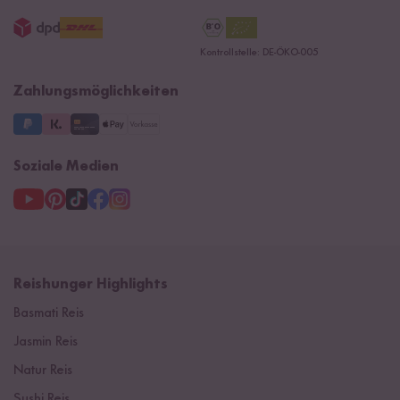
AGB
Jobs
15 Jahre Reishunger
Datenschutzerklärung
Presse
Kontrollstelle: DE-ÖKO-005
Impressum
Supermarkt
NEU
Zahlungsmöglichkeiten
3 Jahre Garantie
Soziale Medien
Reishunger Highlights
Basmati Reis
Jasmin Reis
Natur Reis
Sushi Reis