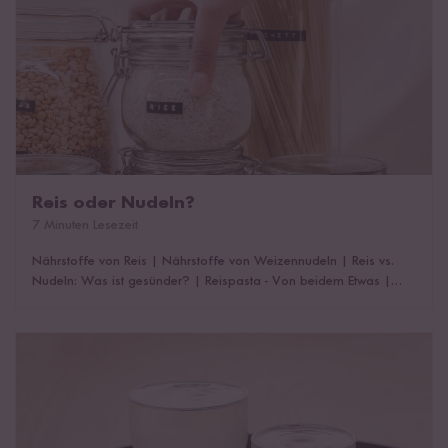
Reis oder Nudeln?
7 Minuten Lesezeit
Nährstoffe von Reis
|
Nährstoffe von Weizennudeln
|
Reis vs.
Nudeln: Was ist gesünder?
|
Reispasta - Von beidem Etwas
|
Glutenfreie Pasta aus Reis
|
Das könnte dich auch interessieren!
Mirin, süßer Reiswein aus Japan