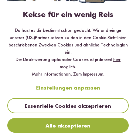
Ergänze deinen Speiseplan um unsere Reisflocken – glutenfrei,
nährstoffreich und einfach völlig lecker.
Kekse für ein wenig Reis
Passende Produkte
Du hast es dir bestimmt schon gedacht. Wir und einige
unserer (US-)Partner setzen zu den in den Cookie-Richtlinien
beschriebenen Zwecken Cookies und ähnliche Technologien
DU SPARST BIS ZU 25 %
ein.
Die Deaktivierung optionaler Cookies ist jederzeit
hier
möglich.
Mehr Informationen.
Zum Impressum.
Einstellungen anpassen
Essentielle Cookies akzeptieren
Loading...
Loadi
38
38
Bio Reisflocken
Bio Reis Chips Salz
Alle akzeptieren
ab 4,79 €
ab 1,79 €
13,69 € / kg
35,80 € / kg