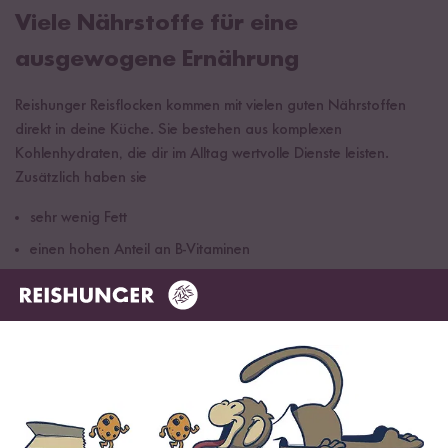
Viele Nährstoffe für eine
ausgewogene Ernährung
Reishunger Reisflocken kommen mit vielen guten Nährstoffen
direkt in deine Küche. Sie bestehen aus komplexen
Kohlenhydraten, die dir im Alltag wertvolle Dienste leisten.
Zusätzlich haben sie
sehr wenig Fett
einen hohen Anteil an B-Vitaminen
eine sehr hohe Nährstoffdichte.
Kein Wunder also, dass immer mehr Sportler:innen auf unsere
Reisflocken zählen. Mit ihrer leichten Verdaulichkeit sind sie
perfekt für eine aktive und glutenfreie Ernährung geeignet.
Herkömmliche Getreideflocken stellen sie dabei klar in den
Schatten.