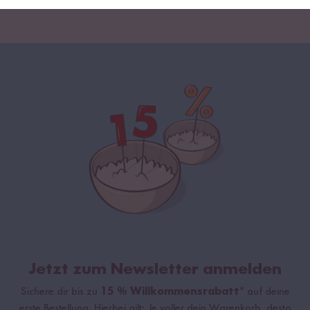
Jetzt zum Newsletter anmelden
Sichere dir bis zu
15 % Willkommensrabatt*
auf deine
erste Bestellung. Hierbei gilt: Je voller dein Warenkorb, desto