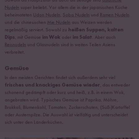
Sowohl als Hauptzutat als auch als Beilage sind
asiatische
Nudeln
super beliebt. Vor allem die in der japanischen Küche
beheimateten
Udon Nudeln
,
Soba Nudeln
und
Ramen Nudeln
und die chinesischen
Mie Nudeln
aus Weizen werden
regelmäßig serviert. Sowohl zu
heißen Suppen, kalten
Dips
, mit Gemüse
im Wok
oder
im Salat
. Aber auch
Reisnudeln
und Glasnudeln sind in weiten Teilen Asiens
verbreitet.
Gemüse
In den meisten Gerichten findet sich außerdem sehr viel
frisches und knackiges Gemüse wieder
, das entweder
schonend gedämpft oder kurz und heiß, z.B. in einem Wok,
angebraten wird. Typisches Gemüse ist Paprika, Möhre,
Brokkoli, Blumenkohl, Tomaten, Zuckerschoten, (Süß-)Kartoffel
oder Austernpilze. Die Auswahl ist vielfältig und unterscheidet
sich unter den Länderküchen.