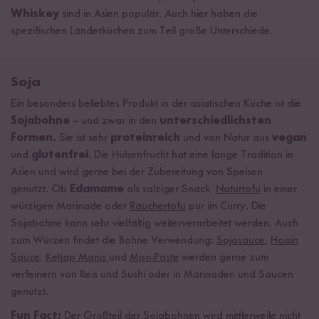
Whiskey
sind in Asien populär. Auch hier haben die
spezifischen Länderküchen zum Teil große Unterschiede.
Soja
Ein besonders beliebtes Produkt in der asiatischen Küche ist die
Sojabohne
– und zwar in den
unterschiedlichsten
Formen.
Sie ist sehr
proteinreich
und von Natur aus
vegan
und
glutenfrei
. Die Hülsenfrucht hat eine lange Tradition in
Asien und wird gerne bei der Zubereitung von Speisen
genutzt. Ob
Edamame
als salziger Snack,
Naturtofu
in einer
würzigen Marinade oder
Räuchertofu
pur im Curry. Die
Sojabohne kann sehr vielfältig weiterverarbeitet werden. Auch
zum Würzen findet die Bohne Verwendung:
Sojasauce
,
Hoisin
Sauce
,
Ketjap Manis
und
Miso-Paste
werden gerne zum
verfeinern von Reis und Sushi oder in Marinaden und Saucen
genutzt.
Fun Fact:
Der Großteil der Sojabohnen wird mittlerweile nicht