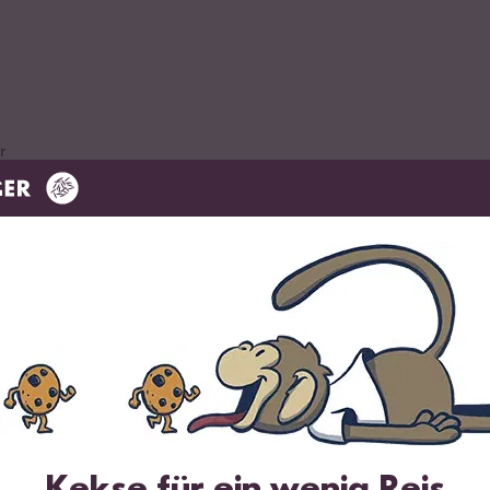
r
K)
sto
brühe Reis Gewürz
eis, Risotto & Co.
Kekse für ein wenig Reis