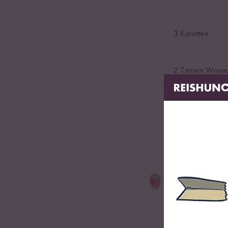
3
Karotten
2
Tassen Wasse
100
g Erbsen (T
1
TL Bärlauchpe
1
TL Bio Gemüse
Bio-Gemüsebrühe für R
0,5
TL Salz