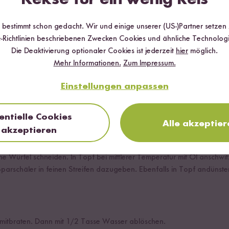
kum
r bestimmt schon gedacht. Wir und einige unserer (US-)Partner setzen
-Richtlinien beschriebenen Zwecken Cookies und ähnliche Technologi
Die Deaktivierung optionaler Cookies ist jederzeit
hier
möglich.
risch gerieben
Mehr Informationen.
Zum Impressum.
Einstellungen anpassen
entielle Cookies
Alle akzeptier
akzeptieren
ne Würfel schneiden. In Topf bei mittlerer Temperatur mit Öl anschwit
Sparschäler in feinen Streifen dazugeben. Ebenfalls in Topf andünste
mitbraten. Dann mit 1/2 Tasse Wasser ablöschen.