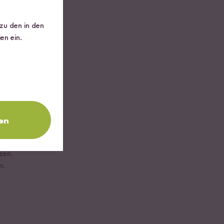
 zu den in den
en ein.
en
zen.
n.