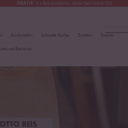
GRATIS
* 4 x Reis probieren - klicke hier! (ohne CH)
tschland
Kostenloser Versand
ab 49 €
Lieblingspro
en
Kochwelten
Schnelle Küche
Zutaten
Snacks
sotto mit Bärlauch