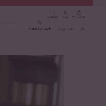
(4.81)
Trusted Shops
Merkliste
Login
Warenkorb
dukt finden ...
Sumi Launch
Angebote
Neu