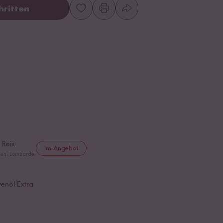
hritten
 Reis
im Angebot
lien, Lombardei
venöl Extra