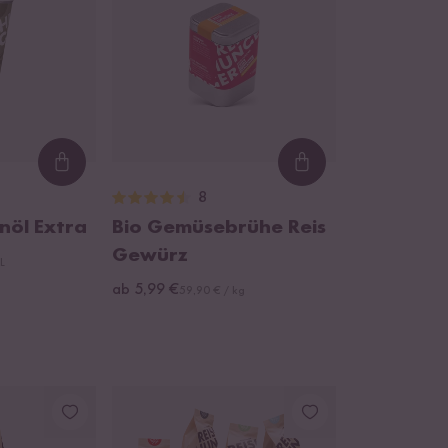
Loading...
Loading...
8
nöl Extra
Bio Gemüsebrühe Reis
Gewürz
 L
ab 5,99 €
59,90 € / kg