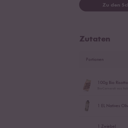
Zu den Sc
Zutaten
Portionen
100
g Bio Risotto
Bio-Carnaroli aus Ita
1
EL Natives Oli
1
Zwiebel