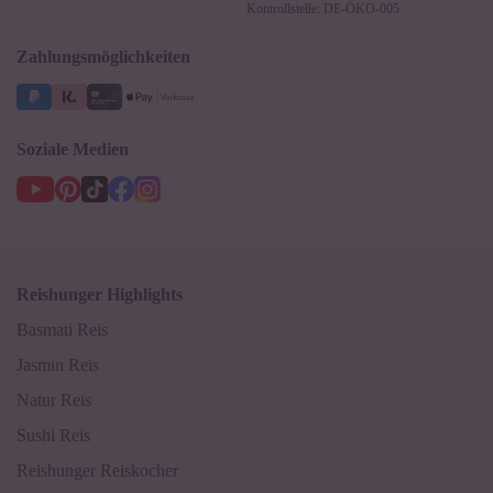
Kontrollstelle: DE-ÖKO-005
Impressum
Supermarkt
NEU
Zahlungsmöglichkeiten
3 Jahre Garantie
Soziale Medien
Reishunger Highlights
Basmati Reis
Jasmin Reis
Natur Reis
Sushi Reis
Reishunger Reiskocher