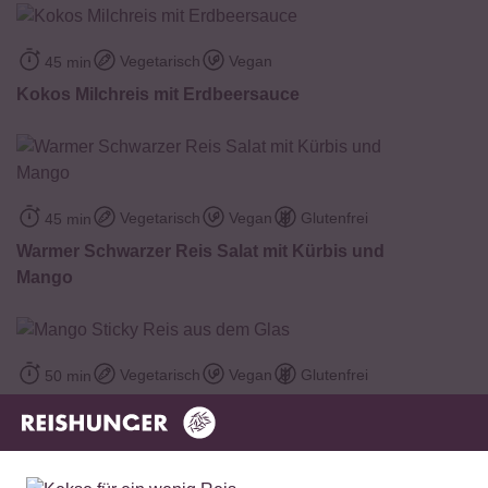
Vegetarisch
Vegan
45 min
Kokos Milchreis mit Erdbeersauce
Vegetarisch
Vegan
Glutenfrei
45 min
Warmer Schwarzer Reis Salat mit Kürbis und
Mango
Vegetarisch
Vegan
Glutenfrei
50 min
Mango Sticky Reis aus dem Glas