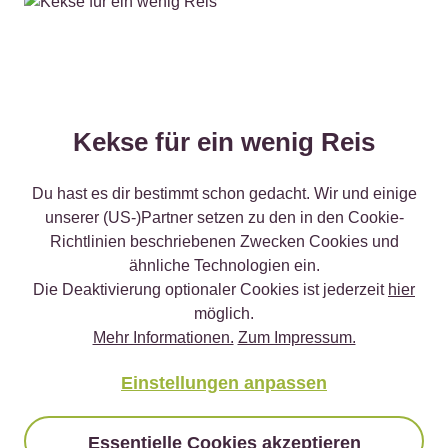
Vegetarisch
60 min
Quinoa Reis Knäcke
Kekse für ein wenig Reis
Vegetarisch
10 min
Avocado-Kichererbsen-Hummus
Du hast es dir bestimmt schon gedacht. Wir und einige
unserer (US-)Partner setzen zu den in den Cookie-
Richtlinien beschriebenen Zwecken Cookies und
ähnliche Technologien ein.
Vegetarisch
30 min
Die Deaktivierung optionaler Cookies ist jederzeit
hier
Fitnesssalat mit Beluga Linsen, Apfel und grünem
möglich.
Spargel
Mehr Informationen.
Zum Impressum.
Einstellungen anpassen
Vegetarisch
50 min
Essentielle Cookies akzeptieren