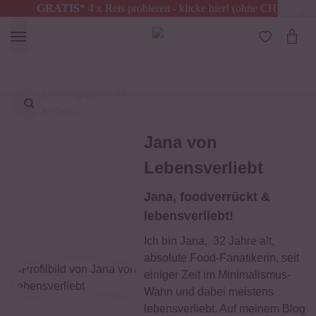
GRATIS
* 4 x Reis probieren - klicke hier! (ohne CH)
Deutschland
Kostenloser Versand
ab 49 €
Lieblingsprodukt
finden ...
Jana von
Lebensverliebt
Jana, foodverrückt &
lebensverliebt!
Ich bin Jana, 32 Jahre alt,
absolute Food-Fanatikerin, seit
einiger Zeit im Minimalismus-
Wahn und dabei meistens
lebensverliebt. Auf meinem Blog