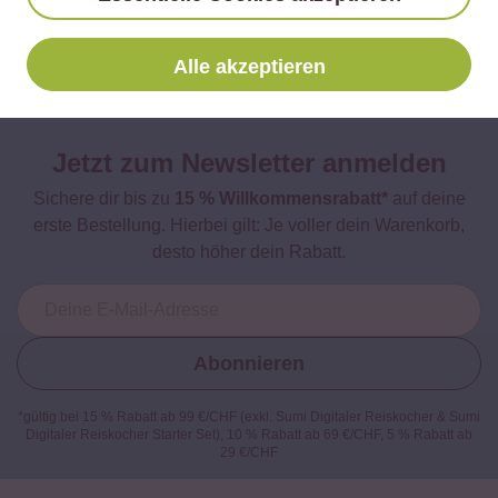
Aprikosen-Feta-Salat mit Rotem Reis
Alle akzeptieren
Jetzt zum Newsletter anmelden
Sichere dir bis zu
15 % Willkommensrabatt*
auf deine
erste Bestellung. Hierbei gilt: Je voller dein Warenkorb,
desto höher dein Rabatt.
Abonnieren
*gültig bei 15 % Rabatt ab 99 €/CHF (exkl. Sumi Digitaler Reiskocher & Sumi
Digitaler Reiskocher Starter Set), 10 % Rabatt ab 69 €/CHF, 5 % Rabatt ab
29 €/CHF