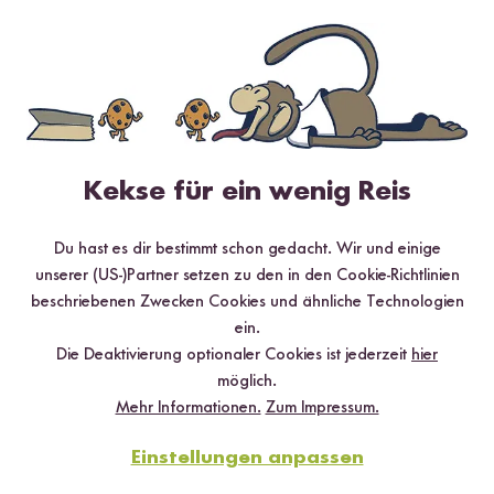
Digitales Rezeptbuch per E-Mail
✔️ 25 leckere Rezepte aus unseren bunten Kochwelten
✔️ Von Sushi über Curry bis hin zu Desserts
✔️ Inklusive Tipps & Tricks für die Zubereitung
Kekse für ein wenig Reis
Du hast es dir bestimmt schon gedacht. Wir und einige
unserer (US-)Partner setzen zu den in den Cookie-Richtlinien
Jetzt sichern
beschriebenen Zwecken Cookies und ähnliche Technologien
ein.
*Das Digitale Rezeptbuch wird dir nach vollständiger Anmeldung zum Newsletter
Die Deaktivierung optionaler Cookies ist jederzeit
hier
per E-Mail zugeschickt.
möglich.
Mehr Informationen.
Zum Impressum.
Mehr Rezepte mit Bio Beluga Linsen
Einstellungen anpassen