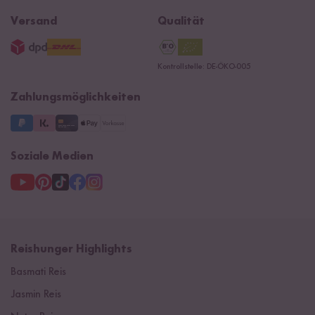
Ersatzteile
Widerrufsrecht
B2B
Navacopah
Versand
Qualität
AGB
Jobs
15 Jahre Reishunger
Datenschutzerklärung
Presse
Kontrollstelle: DE-ÖKO-005
Impressum
Supermarkt
NEU
Zahlungsmöglichkeiten
3 Jahre Garantie
Soziale Medien
Reishunger Highlights
Basmati Reis
Jasmin Reis