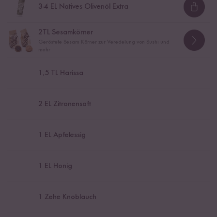
3
-
4
EL Natives Olivenöl Extra
Loadi
2
TL Sesamkörner
Geröstete Sesam Körner zur Veredelung von Sushi und
mehr
1,5
TL Harissa
2
EL Zitronensaft
1
EL Apfelessig
1
EL Honig
1
Zehe Knoblauch