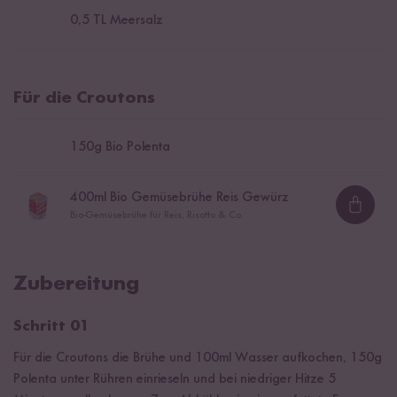
0,5
TL Meersalz
Für die Croutons
150
g Bio Polenta
400
ml Bio Gemüsebrühe Reis Gewürz
Loadi
Bio-Gemüsebrühe für Reis, Risotto & Co.
Zubereitung
Schritt 01
Für die Croutons die Brühe und 100ml Wasser aufkochen, 150g
Polenta unter Rühren einrieseln und bei niedriger Hitze 5