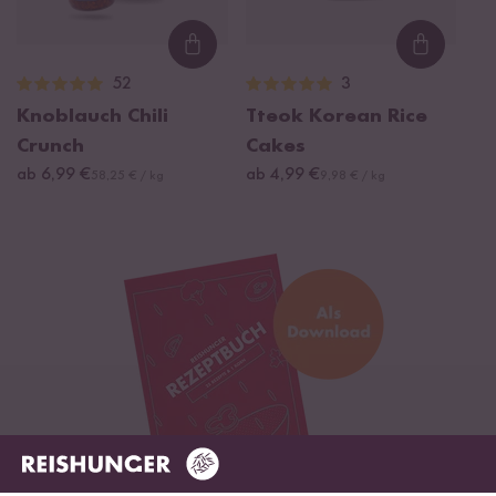
Loading...
Loading
52
3
Knoblauch Chili
Tteok Korean Rice
Crunch
Cakes
ab 6,99 €
ab 4,99 €
58,25 € / kg
9,98 € / kg