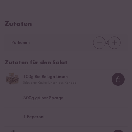
Zutaten
Portionen
2
Zutaten für den Salat
100
g Bio Beluga Linsen
Loadi
Schwarze Kaviar Linsen aus Kanada
300
g grüner Spargel
1
Peperoni