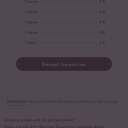
5 Sterne
0 %
4 Sterne
0 %
3 Sterne
0 %
2 Sterne
0 %
1 Stern
0 %
Rezept bewerten
Hilfreichste
Neueste
Höchste Bewertung
Niedrigste Bewertung
Schon probiert und für gut befunden?
Dann schreib jetzt die erste Bewertung und teile deine