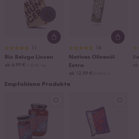
Loading...
Loading
11
16
Bio Beluga Linsen
Natives Olivenöl
S
ab 6,99 €
Extra
ab
11,65 € / kg
ab 12,99 €
25,98 € / L
Empfohlene Produkte