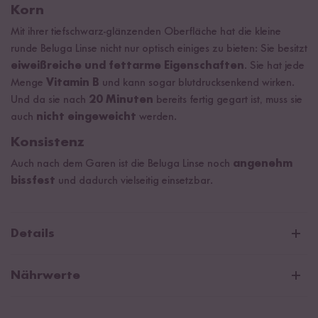
Korn
Mit ihrer tiefschwarz-glänzenden Oberfläche hat die kleine
runde Beluga Linse nicht nur optisch einiges zu bieten: Sie besitzt
eiweißreiche und fettarme Eigenschaften
. Sie hat jede
Menge
Vitamin B
und kann sogar blutdrucksenkend wirken.
Und da sie nach
20 Minuten
bereits fertig gegart ist, muss sie
auch
nicht eingeweicht
werden.
Konsistenz
Auch nach dem Garen ist die Beluga Linse noch
angenehm
bissfest
und dadurch vielseitig einsetzbar.
Details
Hülsenfrucht aus kontrolliert biologischem Anbau.
Nährwerte
Proteinquelle:
Mindestens 12 % des gesamten Brennwerts (=
Energiegehalt) wird durch Eiweiß gedeckt.
Durchschnittliche Nährwerte pro 100g/ml: