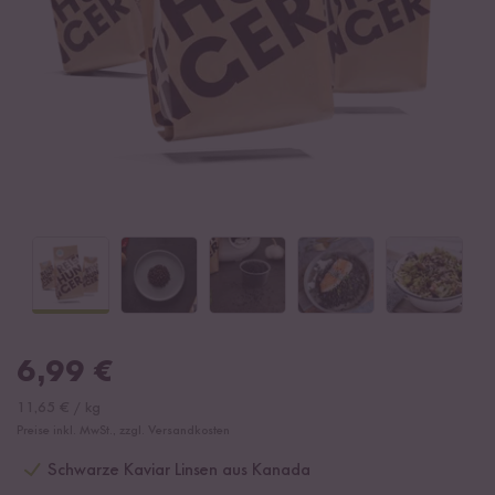
6,99
€
11,65
€
/
kg
Preise inkl. MwSt., zzgl. Versandkosten
Schwarze Kaviar Linsen aus Kanada