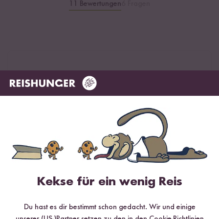
11 Bewertungen
6 Fragen
5 / 5
Infos zur Echtheit der Bewertungen
5 Sterne
100 %
4 Sterne
0 %
3 Sterne
0 %
2 Sterne
0 %
Kekse für ein wenig Reis
1 Stern
0 %
Du hast es dir bestimmt schon gedacht. Wir und einige