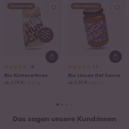
HIGH PROTEIN
PROTEINQUELLE
Loading...
Loadi
18
11
Bio Kichererbsen
Bio Linsen Dal Sauce
ab 2,79 €
ab 3,99 €
9,15 € / kg
12,09 € / L
Das sagen unsere Kund:innen