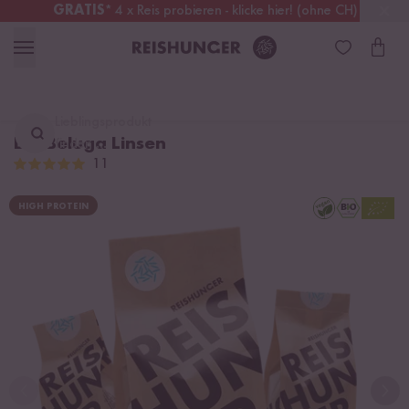
GRATIS
* 4 x Reis probieren - klicke hier! (ohne CH)
Deutschland
Kostenloser Versand
ab 49 €
Lieblingsprodukt
Bio Beluga Linsen
finden ...
11
HIGH PROTEIN