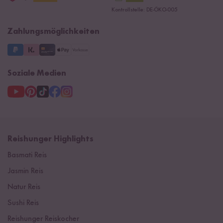
Datenschutzerklärung
Presse
Kontrollstelle: DE-ÖKO-005
Impressum
Supermarkt
NEU
Zahlungsmöglichkeiten
3 Jahre Garantie
Soziale Medien
Reishunger Highlights
Basmati Reis
Jasmin Reis
Natur Reis
Sushi Reis
Reishunger Reiskocher