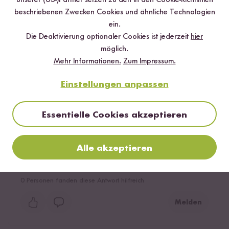
unserer (US-)Partner setzen zu den in den Cookie-Richtlinien
Bewerte dieses Produkt
beschriebenen Zwecken Cookies und ähnliche Technologien
ein.
Die Deaktivierung optionaler Cookies ist jederzeit
hier
möglich.
Mehr Informationen.
Zum Impressum.
Hilfreichste
Neueste
Höchste Bewertung
Niedrigste Bewertung
Einstellungen anpassen
Essentielle Cookies akzeptieren
Hanna
22.05.2026
Alle akzeptieren
Ich habe ein tolles Gericht damit gezaubert und großes
Lob eingesteckt. Super!
0
Personen fanden diese Antwort hilfreich
Melden