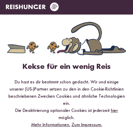
✔️ 25 leckere Rezepte aus unseren bunten Kochwelten
✔️ Von Sushi über Curry bis hin zu Desserts
✔️ Inklusive Tipps & Tricks für die Zubereitung
Jetzt sichern
Kekse für ein wenig Reis
*Das Digitale Rezeptbuch wird dir nach vollständiger Anmeldung zum Newsletter
per E-Mail zugeschickt.
Du hast es dir bestimmt schon gedacht. Wir und einige
unserer (US-)Partner setzen zu den in den Cookie-Richtlinien
Mehr Rezepte mit Roter Bio Reis
beschriebenen Zwecken Cookies und ähnliche Technologien
ein.
Die Deaktivierung optionaler Cookies ist jederzeit
hier
möglich.
Mehr Informationen.
Zum Impressum.