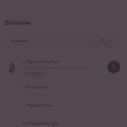
Zutaten
Portionen
2
150
g Roter Bio Reis
Vollkorn Bio-Rosso Integrale aus Italien, Piemont
Loadi
im Angebot
1
Paprika Rot
1
Paprika Grün
1
x Mozzarella light