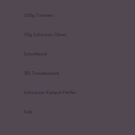
200
g Tomaten
50
g Schwarze Oliven
Schnittlauch
3
EL Tomatenmark
Schwarzer Kampot Pfeffer
Salz