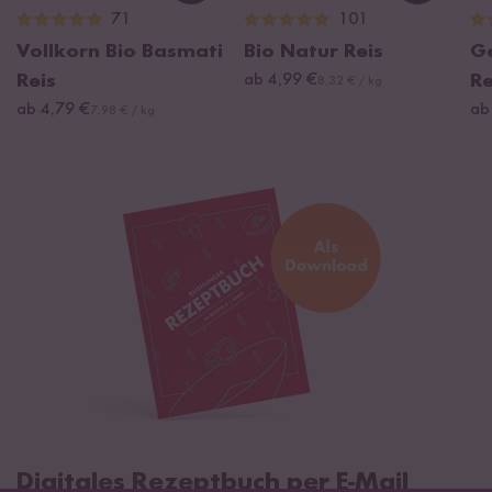
71
101
Vollkorn Bio Basmati
Bio Natur Reis
G
Reis
ab 4,99 €
Re
8,32 € / kg
ab 4,79 €
ab
7,98 € / kg
Digitales Rezeptbuch per E-Mail