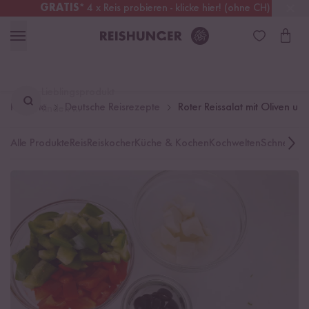
GRATIS
* 4 x Reis probieren - klicke hier! (ohne CH)
Deutschland
Kostenloser Versand
ab 49 €
Lieblingsprodukt
Rezepte
Deutsche Reisrezepte
Roter Reissalat mit Oliven u
finden ...
Alle Produkte
Reis
Reiskocher
Küche & Kochen
Kochwelten
Schnelle K