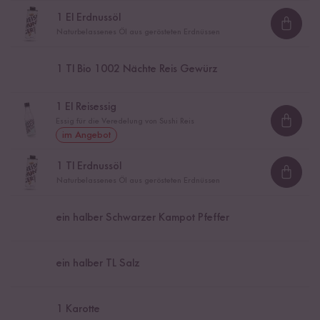
1
El Erdnussöl
Loadi
Naturbelassenes Öl aus gerösteten Erdnüssen
1
Tl Bio 1002 Nächte Reis Gewürz
1
El Reisessig
Essig für die Veredelung von Sushi Reis
Loadi
im Angebot
1
Tl Erdnussöl
Loadi
Naturbelassenes Öl aus gerösteten Erdnüssen
ein halber Schwarzer Kampot Pfeffer
ein halber TL Salz
1
Karotte