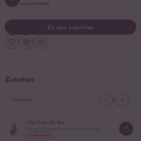
zur Autorenseite
Zu den Schritten
Zutaten
Portionen
2
150
g Roter Bio Reis
Vollkorn Bio-Rosso Integrale aus Italien, Piemont
Loadi
im Angebot