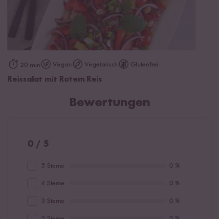
Vegan
Vegetarisch
Glutenfrei
20 min
Reissalat mit Rotem Reis
Bewertungen
0 / 5
5 Sterne
0 %
4 Sterne
0 %
3 Sterne
0 %
2 Sterne
0 %