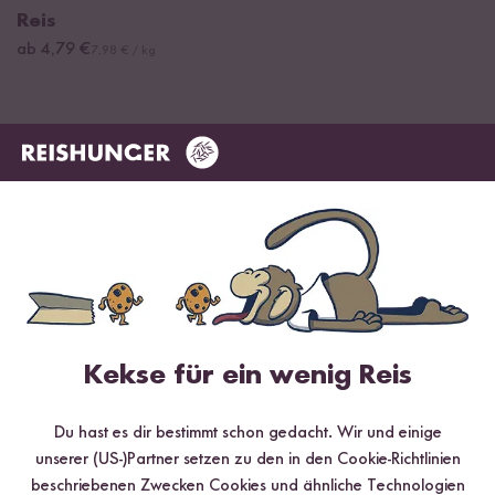
Reis
ab 4,79 €
7,98 € / kg
Kekse für ein wenig Reis
Digitales Rezeptbuch per E-Mail
Du hast es dir bestimmt schon gedacht. Wir und einige
unserer (US-)Partner setzen zu den in den Cookie-Richtlinien
✔️ 25 leckere Rezepte aus unseren bunten Kochwelten
beschriebenen Zwecken Cookies und ähnliche Technologien
✔️ Von Sushi über Curry bis hin zu Desserts