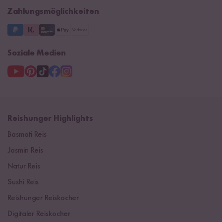
Supermarkt
NEU
Zahlungsmöglichkeiten
3 Jahre Garantie
Soziale Medien
Reishunger Highlights
Basmati Reis
Jasmin Reis
Natur Reis
Sushi Reis
Reishunger Reiskocher
Digitaler Reiskocher