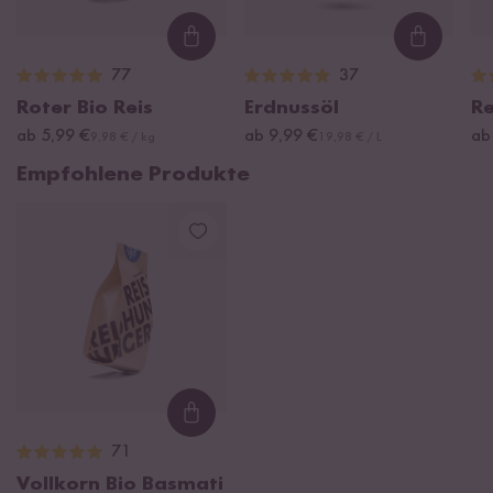
Loading...
Loading
77
37
Roter Bio Reis
Erdnussöl
Re
ab 5,99 €
ab 9,99 €
ab
9,98 € / kg
19,98 € / L
Empfohlene Produkte
Loading...
71
Vollkorn Bio Basmati