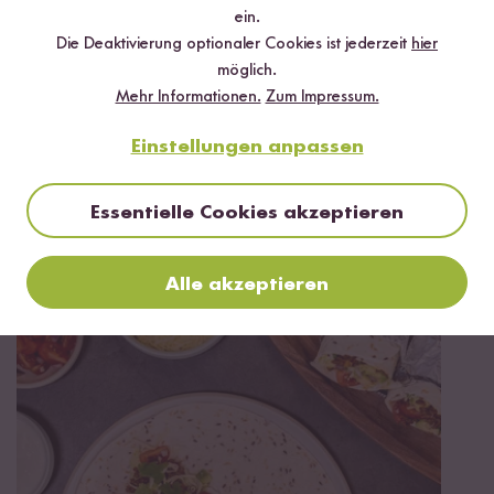
ein.
✔️ Inklusive Tipps & Tricks für die Zubereitung
Die Deaktivierung optionaler Cookies ist jederzeit
hier
möglich.
Mehr Informationen.
Zum Impressum.
Einstellungen anpassen
Jetzt sichern
Essentielle Cookies akzeptieren
*Das Digitale Rezeptbuch wird dir nach vollständiger Anmeldung zum Newsletter
per E-Mail zugeschickt.
Alle akzeptieren
Mehr Rezepte mit Roter Bio Reis