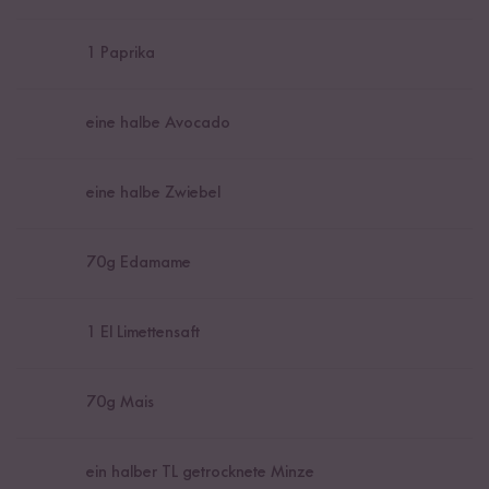
1
Paprika
eine halbe Avocado
eine halbe Zwiebel
70
g Edamame
1
El Limettensaft
70
g Mais
ein halber TL getrocknete Minze