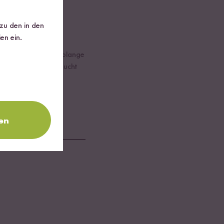
 zu den in den
en ein.
Nachgießen immer solange
s der Fond aufgebraucht
en