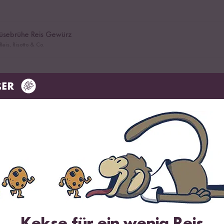
üsebrühe Reis Gewürz
eis, Risotto & Co.
 Parmesan
n würfeln und in Olivenöl glasig dünsten. Reis hinzufügen und mit dü
n ablöschen.
Kekse für ein wenig Reis