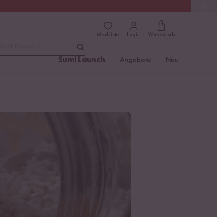
(4.81)
Trusted Shops
Merkliste
Login
Warenkorb
dukt finden ...
Sumi Launch
Angebote
Neu