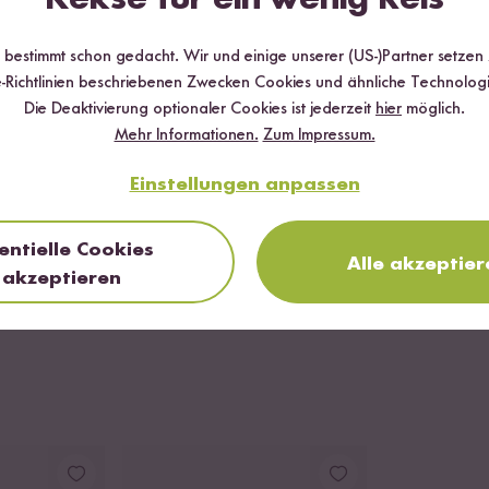
und auf mittlerer Hitze erwärmen.
r bestimmt schon gedacht. Wir und einige unserer (US-)Partner setzen
-Richtlinien beschriebenen Zwecken Cookies und ähnliche Technologi
Die Deaktivierung optionaler Cookies ist jederzeit
hier
möglich.
fkelle vom erwärmten Fond hinzugeben und stetig rühren. Mit dem 
Mehr Informationen.
Zum Impressum.
Flüssigkeit aufgenommen hat. Diesen Vorgang solange wiederholen bi
Einstellungen anpassen
issfest sein, kann noch etwas Fond nachgegossen werden.
servieren!
entielle Cookies
Alle akzeptier
akzeptieren
FERTIG