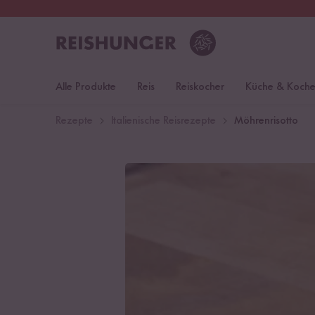
30 Tage
Rückgaberecht
Deu
Alle Produkte
Reis
Reiskocher
Küche & Koch
Rezepte
Italienische Reisrezepte
Möhrenrisotto