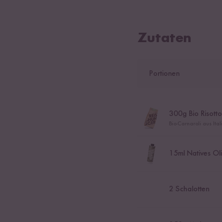
Zutaten
Portionen
300
g Bio Risotto
Bio-Carnaroli aus Ita
15
ml Natives Ol
2
Schalotten