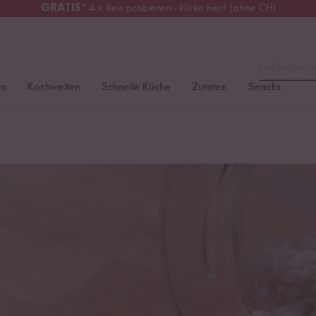
GRATIS
* 4 x Reis probieren - klicke hier! (ohne CH)
tschland
Kostenloser Versand
ab 49 €
Lieblingspro
en
Kochwelten
Schnelle Küche
Zutaten
Snacks