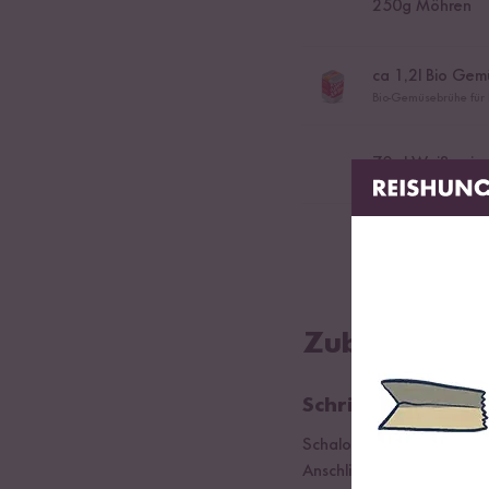
250
g Möhren
ca
1,2
l Bio Gem
Bio-Gemüsebrühe für R
70
ml Weißwein
40
g geriebenen
Zubereitung
Schritt 01
Schalotten und Möhren fei
Anschließend mit Weißwei