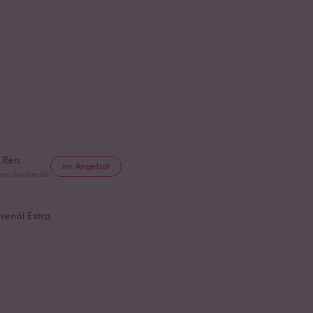
 Reis
im Angebot
lien, Lombardei
ivenöl Extra