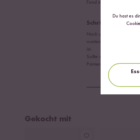
Fond in einen Topf geben 
Du hast es di
Schritt 02
Cookie
Nach und nach eine Schöp
warten, bis der Reis die 
ist.
Sollte der Reis noch zu b
Parmesan unterrühren und 
Ess
Gekocht mit