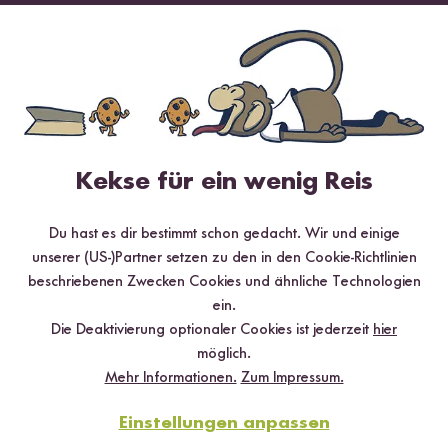
Digitales Rezeptbuch per E-Mail
✔️ 25 leckere Rezepte aus unseren bunten Kochwelten
✔️ Von Sushi über Curry bis hin zu Desserts
✔️ Inklusive Tipps & Tricks für die Zubereitung
Kekse für ein wenig Reis
Du hast es dir bestimmt schon gedacht. Wir und einige
Jetzt sichern
unserer (US-)Partner setzen zu den in den Cookie-Richtlinien
beschriebenen Zwecken Cookies und ähnliche Technologien
*Das Digitale Rezeptbuch wird dir nach vollständiger Anmeldung zum Newsletter
ein.
per E-Mail zugeschickt.
Die Deaktivierung optionaler Cookies ist jederzeit
hier
möglich.
Mehr Rezepte mit Bio Erdnussmus
Mehr Informationen.
Zum Impressum.
Einstellungen anpassen