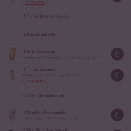
im Angebot
1
TL Geriebener Ingwer
1
Knoblauchzehe
1
EL Bio Reissirup
Loadi
Alternatives Süßungsmittel zu Kristallzucker aus Reis
1
TL Bio Sesamöl
Kaltgepresstes Bio-Öl aus geröstetem Sesam
Loadi
im Angebot
250
ml Gemüsebrühe
150
ml Bio Kokosmilch
Loadi
Extra cremig mit 50% Kokosnussanteil
200
g Bio Udon Nudeln