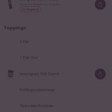
Asiatische Nudeln zum Schlürfen
Loadi
im Angebot
Toppings
2
Eier
1
Pak Choi
Lemongrass Chili Crunch
Loadi
Frühlingszwiebelringe
Gehackter Koriander