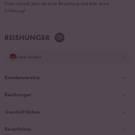
Dann schreib jetzt die erste Bewertung und teile deine
Erfahrung!
Land ändern
Deutschland
Kundenservice
Schweiz
Help Center & FAQ
Reishunger
Österreich
Versand
Newsletter
Zahlarten
Niederlande
Geschäftliches
WhatsApp Newsletter
Gutschein
Social Media Kooperationen
Magazin & News
Rechtliches
Kontaktformular