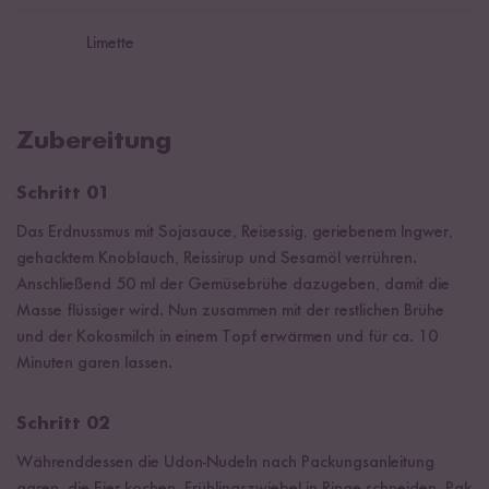
Limette
Zubereitung
Schritt 01
Das Erdnussmus mit Sojasauce, Reisessig, geriebenem Ingwer,
gehacktem Knoblauch, Reissirup und Sesamöl verrühren.
Anschließend 50 ml der Gemüsebrühe dazugeben, damit die
Masse flüssiger wird. Nun zusammen mit der restlichen Brühe
und der Kokosmilch in einem Topf erwärmen und für ca. 10
Minuten garen lassen.
Schritt 02
Währenddessen die Udon-Nudeln nach Packungsanleitung
garen, die Eier kochen, Frühlingszwiebel in Ringe schneiden, Pak