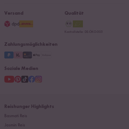
Affiliate
Rezepte
Ersatzteile
Widerrufsrecht
B2B
Navacopah
Versand
Qualität
AGB
Jobs
15 Jahre Reishunger
Datenschutzerklärung
Presse
Kontrollstelle: DE-ÖKO-005
Impressum
Supermarkt
NEU
Zahlungsmöglichkeiten
3 Jahre Garantie
Soziale Medien
Reishunger Highlights
Basmati Reis
Jasmin Reis