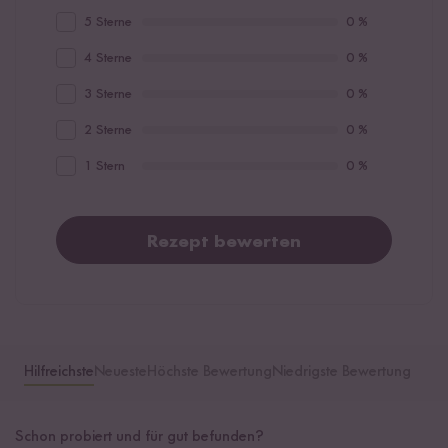
5 Sterne
0 %
4 Sterne
0 %
3 Sterne
0 %
2 Sterne
0 %
1 Stern
0 %
Rezept bewerten
Hilfreichste
Neueste
Höchste Bewertung
Niedrigste Bewertung
Schon probiert und für gut befunden?