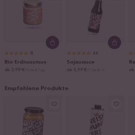
Loading...
Loading
8
44
Bio Erdnussmus
Sojasauce
Re
ab 3,99 €
ab 2,99 €
ab
15,96 € / kg
11,96 € / L
Empfohlene Produkte