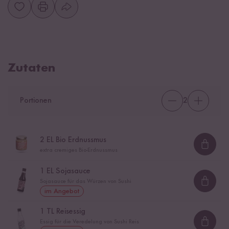
Zutaten
Portionen
2
2
EL Bio Erdnussmus
Loadi
extra cremiges Bio-Erdnussmus
1
EL Sojasauce
Sojasauce für das Würzen von Sushi
Loadi
im Angebot
1
TL Reisessig
Essig für die Veredelung von Sushi Reis
Loadi