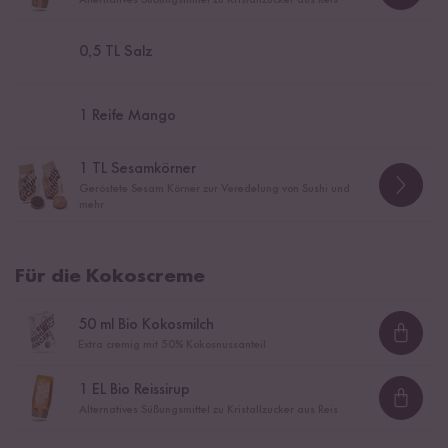
0,5
TL Salz
1
Reife Mango
1
TL Sesamkörner
Geröstete Sesam Körner zur Veredelung von Sushi und
mehr
Für die Kokoscreme
50
ml Bio Kokosmilch
Loadi
Extra cremig mit 50% Kokosnussanteil
1
EL Bio Reissirup
Loadi
Alternatives Süßungsmittel zu Kristallzucker aus Reis