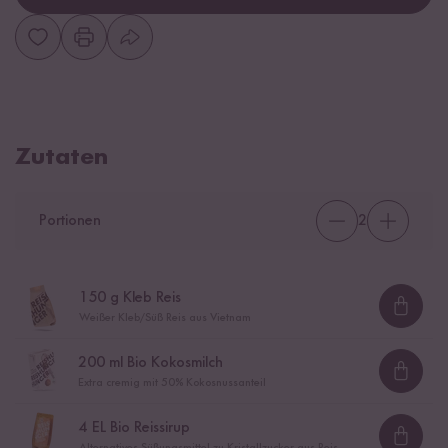
Zutaten
Portionen
2
150
g Kleb Reis
Loadi
Weißer Kleb/Süß Reis aus Vietnam
200
ml Bio Kokosmilch
Loadi
Extra cremig mit 50% Kokosnussanteil
4
EL Bio Reissirup
Loadi
Alternatives Süßungsmittel zu Kristallzucker aus Reis