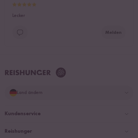
Lecker
Melden
Land ändern
Deutschland
Kundenservice
Schweiz
Help Center & FAQ
Reishunger
Österreich