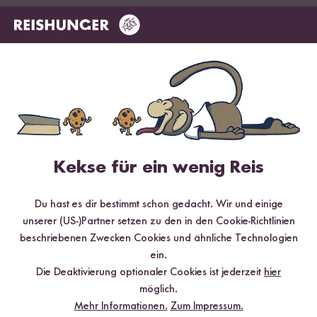
Digitales Rezeptbuch per E-Mail
✔️ 25 leckere Rezepte aus unseren bunten Kochwelten
✔️ Von Sushi über Curry bis hin zu Desserts
✔️ Inklusive Tipps & Tricks für die Zubereitung
Kekse für ein wenig Reis
Jetzt sichern
Du hast es dir bestimmt schon gedacht. Wir und einige
*Das Digitale Rezeptbuch wird dir nach vollständiger Anmeldung zum Newsletter
unserer (US-)Partner setzen zu den in den Cookie-Richtlinien
per E-Mail zugeschickt.
beschriebenen Zwecken Cookies und ähnliche Technologien
ein.
Mehr Rezepte mit Kleb Reis
Die Deaktivierung optionaler Cookies ist jederzeit
hier
möglich.
Mehr Informationen.
Zum Impressum.