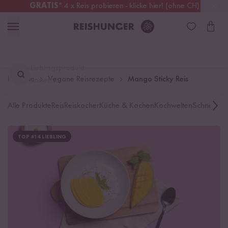
GRATIS
* 4 x Reis probieren - klicke hier! (ohne CH)
Deutschland
Kostenloser Versand
ab 49 €
Lieblingsprodukt
Rezepte
Vegane Reisrezepte
Mango Sticky Reis
finden ...
Alle Produkte
Reis
Reiskocher
Küche & Kochen
Kochwelten
Schnelle K
TOP #14 LIEBLING