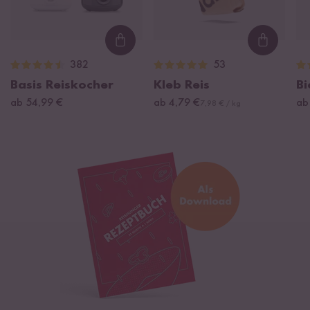
Loading...
Loading
382
53
Basis Reiskocher
Kleb Reis
Bi
ab 54,99 €
ab 4,79 €
ab
7,98 € / kg