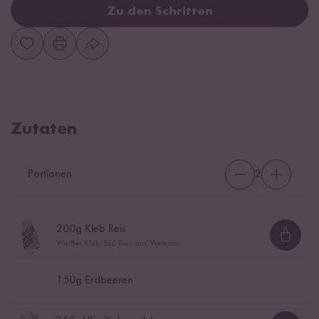
Zu den Schritten
Zutaten
Portionen
2
200
g Kleb Reis
Loadi
Weißer Kleb/Süß Reis aus Vietnam
150
g Erdbeeren