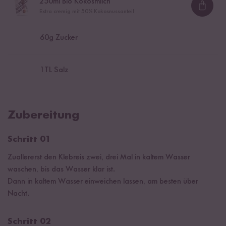
250
ml Bio Kokosmilch
Loadi
Extra cremig mit 50% Kokosnussanteil
60
g Zucker
1
TL Salz
Zubereitung
Schritt 01
Zuallererst den Klebreis zwei, drei Mal in kaltem Wasser
waschen, bis das Wasser klar ist.
Dann in kaltem Wasser einweichen lassen, am besten über
Nacht.
Schritt 02