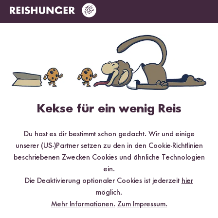
✔️ Von Sushi über Curry bis hin zu Desserts
✔️ Inklusive Tipps & Tricks für die Zubereitung
Jetzt sichern
*Das Digitale Rezeptbuch wird dir nach vollständiger Anmeldung zum Newsletter
per E-Mail zugeschickt.
Kekse für ein wenig Reis
Mehr Rezepte mit Kleb Reis
Du hast es dir bestimmt schon gedacht. Wir und einige
unserer (US-)Partner setzen zu den in den Cookie-Richtlinien
beschriebenen Zwecken Cookies und ähnliche Technologien
ein.
Die Deaktivierung optionaler Cookies ist jederzeit
hier
möglich.
Mehr Informationen.
Zum Impressum.