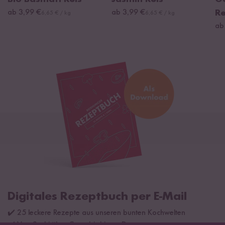
ab 3,99 €
ab 3,99 €
Re
6,65 € / kg
6,65 € / kg
ab
Digitales Rezeptbuch per E-Mail
✔️ 25 leckere Rezepte aus unseren bunten Kochwelten