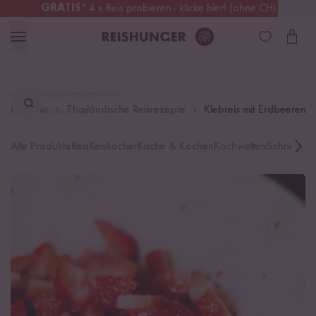
GRATIS
* 4 x Reis probieren - klicke hier! (ohne CH)
Deutschland
Kostenloser Versand
ab 49 €
Lieblingsprodukt
Rezepte
Thailändische Reisrezepte
Klebreis mit Erdbeeren
finden ...
Alle Produkte
Reis
Reiskocher
Küche & Kochen
Kochwelten
Schnelle K