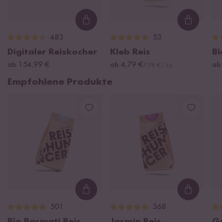
Loading...
Loading
483
53
Digitaler Reiskocher
Kleb Reis
Bi
ab 154,99 €
ab 4,79 €
ab
7,98 € / kg
Empfohlene Produkte
Loading...
Loading
501
368
Bio Basmati Reis
Jasmin Reis
G